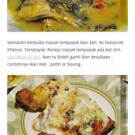
Semalam berbuka masak tempoyak ikan keli. Ni Favourite
Kheirul. Tempoyak. Resepi masak tempoyak ada kat sini,
sila tekan di sini
. Ikan tu boleh ganti ikan kesukaan ,
contohnya ikan Keli , patin or baung.