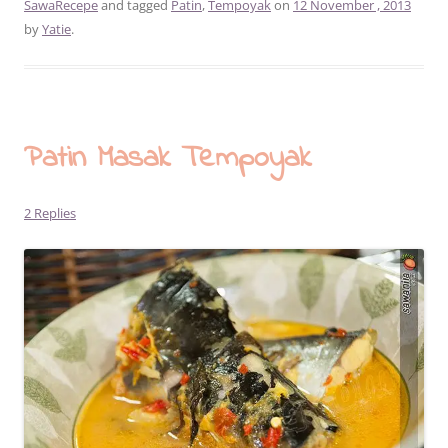
SawaRecepe
and tagged
Patin
,
Tempoyak
on
12 November , 2013
by
Yatie
.
Patin Masak Tempoyak
2 Replies