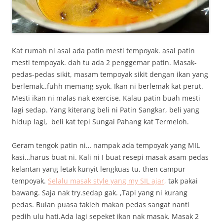
Kat rumah ni asal ada patin mesti tempoyak. asal patin
mesti tempoyak. dah tu ada 2 penggemar patin. Masak-
pedas-pedas sikit, masam tempoyak sikit dengan ikan yang
berlemak..fuhh memang syok. Ikan ni berlemak kat perut.
Mesti ikan ni malas nak exercise. Kalau patin buah mesti
lagi sedap. Yang kiterang beli ni Patin Sangkar, beli yang
hidup lagi, beli kat tepi Sungai Pahang kat Termeloh.
Geram tengok patin ni… nampak ada tempoyak yang MIL
kasi…harus buat ni. Kali ni I buat resepi masak asam pedas
kelantan yang letak kunyit lengkuas tu, then campur
tempoyak.
Selalu masak style yang my SIL ajar,
tak pakai
bawang. Saja nak try.sedap gak. ,Tapi yang ni kurang
pedas. Bulan puasa takleh makan pedas sangat nanti
pedih ulu hati.Ada lagi sepeket ikan nak masak. Masak 2