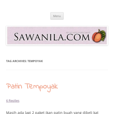
Skip
to
Sawanila.com
content
All In One Family Blog
Menu
TAG ARCHIVES:
TEMPOYAK
Patin Tempoyak
6 Replies
Masih ada lagi 2 paket ikan patin buah yang dibeli kat