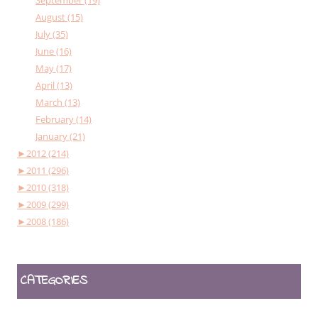
August (15)
July (35)
June (16)
May (17)
April (13)
March (13)
February (14)
January (21)
►
2012 (214)
►
2011 (296)
►
2010 (318)
►
2009 (299)
►
2008 (186)
CATEGORIES