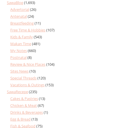
SawaBlog
(1,693)
Advertorial
(26)
Antenatal
(24)
Breastfeeding
(11)
Free Time & Hobbies
(107)
Kids & Family
(543)
Makan Time
(481)
My Notes
(660)
Postnatal
(8)
Review & Nice Places
(104)
Sites News
(10)
Special Threads
(120)
Vacations & Outings
(153)
SawaRecepe
(235)
Cakes & Pastries
(13)
Chicken & Meat
(67)
Drinks & Beverages
(1)
Egg & Bread
(13)
Fish & Seafood
(75)