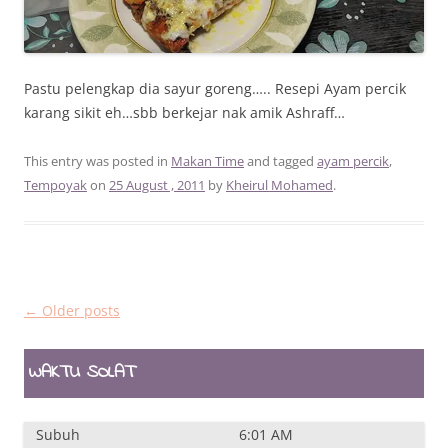
Pastu pelengkap dia sayur goreng….. Resepi Ayam percik
karang sikit eh…sbb berkejar nak amik Ashraff…
This entry was posted in
Makan Time
and tagged
ayam percik
,
Tempoyak
on
25 August , 2011
by
Kheirul Mohamed
.
Post
←
Older posts
navigation
WAKTU SOLAT
Subuh
6:01 AM