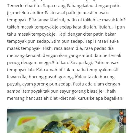
Temerloh hari tu. Sapa orang Pahang kalau dengar patin
je, meleleh air liur Pastu asal patin je mesti masak
tempoyak. Bila tanya Kheirul, patin ni takleh ke masak lain?
takleh masak tempoyak je sedap kata dia lah. Itulah… I pun
tahu masak tempoyak je. Tapi dengar citer patin bakar
tempoyak pun sedap. Stim pun sedap. Tapi I rasa I suka
masak tempoyak. Hish, rasa asam dia, rasa pedas dia
memang kenalah dengan ikan yang embut dan berlemak
penug dengan omega 3 tu kan. So apa lagi, Patin masak
tempoyak lah. Kat rumah ni kalau patin tempoyak mesti
lawan dia, burung puyuh goreng. Kalau takde burung
puyuh, ayam goreng pun sedap. Pastu ada ulam dengan
sambal tempoyak tak pun sayur goreng biasa je… haih
memang hancusslah diet -diet nak kurus ke apa bagaikan.