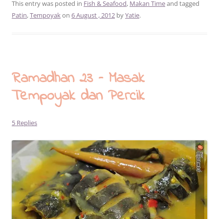
This entry was posted in
Fish & Seafood
,
Makan Time
and tagged
Patin
,
Tempoyak
on
6 August , 2012
by
Yatie
.
Ramadhan 23 – Masak
Tempoyak dan Percik
5 Replies