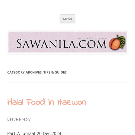
Skip
to
Sawanila.com
content
All In One Family Blog
Menu
CATEGORY ARCHIVES:
TIPS & GUIDES
Halal Food in Itaewon
Leave a reply
Part 7, Jumaat 20 Dec 2024