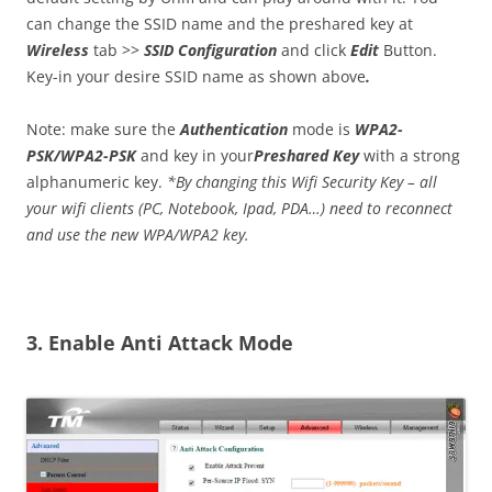
can change the SSID name and the preshared key at
Wireless
tab >>
SSID Configuration
and click
Edit
Button.
Key-in your desire SSID name as shown above
.
Note: make sure the
Authentication
mode is
WPA2-
PSK/WPA2-PSK
and key in your
Preshared Key
with a strong
alphanumeric key.
*By changing this Wifi Security Key – all
your wifi clients (PC, Notebook, Ipad, PDA…) need to reconnect
and use the new WPA/WPA2 key.
3. Enable Anti Attack Mode