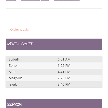
Post
←
Older posts
navigation
WAKTU SOLAT
Subuh
6:01 AM
Zohor
1:22 PM
Asar
4:41 PM
Maghrib
7:28 PM
Isyak
8:40 PM
SEARCH