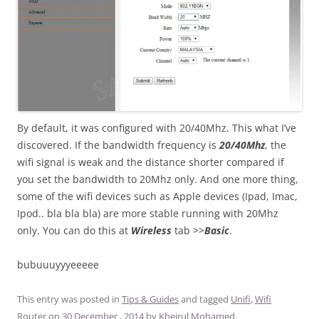
By default, it was configured with 20/40Mhz. This what I’ve
discovered. If the bandwidth frequency is
20/40Mhz
, the
wifi signal is weak and the distance shorter compared if
you set the bandwidth to 20Mhz only. And one more thing,
some of the wifi devices such as Apple devices (Ipad, Imac,
Ipod.. bla bla bla) are more stable running with 20Mhz
only. You can do this at
Wireless
tab >>
Basic
.
bubuuuyyyeeeee
This entry was posted in
Tips & Guides
and tagged
Unifi
,
Wifi
Router
on
30 December , 2014
by
Kheirul Mohamed
.