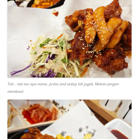
Tah .. tak tau apa nama. prdas and sedap lah jugak. Makan jangan
membazir