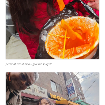
peminat tteokbokki… give me spicy!!!!