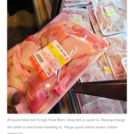
NI ayam halal kat Foregn Food Mart. Okay beli je ayam tu. Rasanya harga
dia salah tu dan bulan kambing tu. Harga ayam dalam seekor sekitar