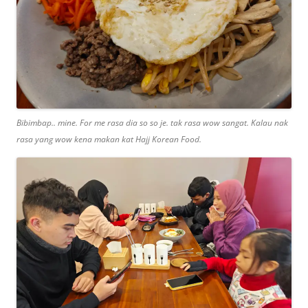
Bibimbap.. mine. For me rasa dia so so je. tak rasa wow sangat. Kalau nak
rasa yang wow kena makan kat Hajj Korean Food.