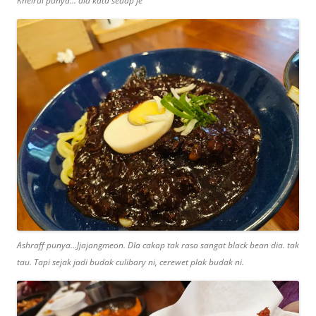
Kheirul punya… dia kata sedap je
Ashraff punya…Jjajangmeon. DIa cakap tak rasa sangat black bean dia. tak
tau. Tapi sejak jadi budak culibary ni, cerewet plak budak ni.