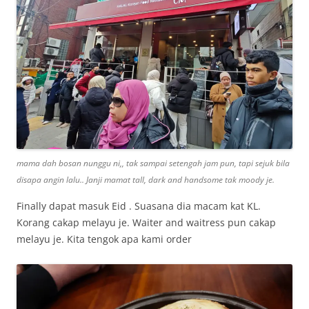
mama dah bosan nunggu ni,, tak sampai setengah jam pun, tapi sejuk bila
disapa angin lalu.. Janji mamat tall, dark and handsome tak moody je.
Finally dapat masuk Eid . Suasana dia macam kat KL.
Korang cakap melayu je. Waiter and waitress pun cakap
melayu je. Kita tengok apa kami order