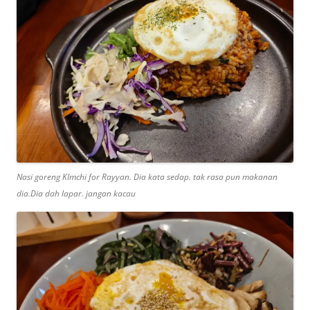
Nasi goreng KImchi for Rayyan. Dia kata sedap. tak rasa pun makanan
dia.Dia dah lapar. jangan kacau