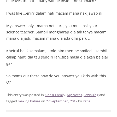
of leaves then the baby will be inside the stomach?
I was like …errrr dalam hati macam mana nak jawab ni
My answer only.. mama not sure, you must ask your
science teacher. Sambil mengharap dia tak tanya macam
mana dia jadi, macam mana dia ada dlm perut.
Kheirul balik semalam, I told him then he smiled… sambil
cakap nanti dia tau sendiri lah..tiba masa dia akan belajar
gak
So moms out there how do you answer you kids with this
Q?
This entry was posted in
Kids & Family
,
My Notes
,
SawaBlog
and
tagged
making babies
on
27 September , 2012
by
Yatie
.