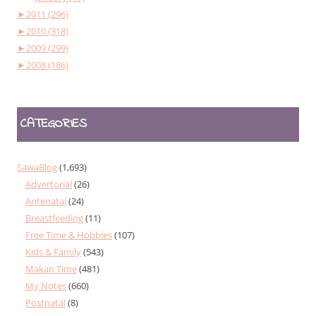
►
2011 (296)
►
2010 (318)
►
2009 (299)
►
2008 (186)
CATEGORIES
SawaBlog
(1,693)
Advertorial
(26)
Antenatal
(24)
Breastfeeding
(11)
Free Time & Hobbies
(107)
Kids & Family
(543)
Makan Time
(481)
My Notes
(660)
Postnatal
(8)