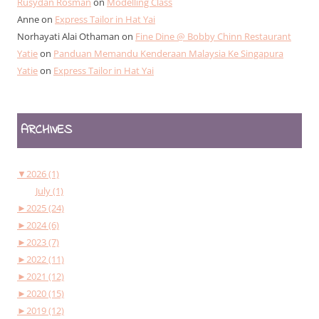
Rusydan Rosman
on
Modelling Class
Anne
on
Express Tailor in Hat Yai
Norhayati Alai Othaman
on
Fine Dine @ Bobby Chinn Restaurant
Yatie
on
Panduan Memandu Kenderaan Malaysia Ke Singapura
Yatie
on
Express Tailor in Hat Yai
ARCHIVES
▼
2026 (1)
July (1)
►
2025 (24)
►
2024 (6)
►
2023 (7)
►
2022 (11)
►
2021 (12)
►
2020 (15)
►
2019 (12)