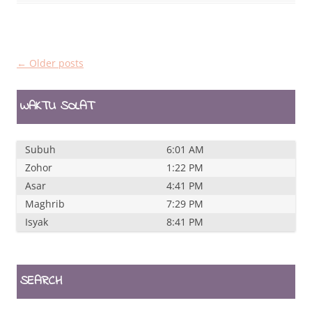
Post
←
Older posts
navigation
WAKTU SOLAT
Subuh
6:01 AM
Zohor
1:22 PM
Asar
4:41 PM
Maghrib
7:29 PM
Isyak
8:41 PM
SEARCH