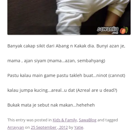
Banyak cakap sikit dari Abang n Kakak dia. Bunyi azan je,
mama , ajan siyam (mama…azan, sembahyang)
Pastu kalau main game pastu takleh buat…ninot (cannot)
kalau jumpa kucing…areal..u dat (Azreal are u dead?)
Bukak mata je sebut nak makan…heheheh
This entry was posted in
Kids & Family
,
SawaBlog
and tagged
Arrayyan
on
25 September , 2012
by
Yatie
.