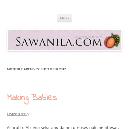
Skip
to
Sawanila.com
content
All In One Family Blog
Menu
MONTHLY ARCHIVES:
SEPTEMBER 2012
Making Babies
Leave a reply
Ashraff n Afriena sekarang dalam preoses nak membesar.