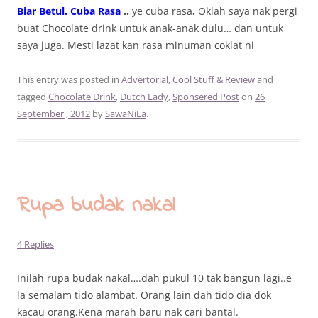
Biar Betul. Cuba Rasa
..
ye cuba rasa
.
Oklah saya nak pergi
buat Chocolate drink untuk anak-anak dulu… dan untuk
saya juga. Mesti lazat kan rasa minuman coklat ni
This entry was posted in
Advertorial
,
Cool Stuff & Review
and
tagged
Chocolate Drink
,
Dutch Lady
,
Sponsered Post
on
26
September , 2012
by
SawaNiLa
.
Rupa budak nakal
4 Replies
Inilah rupa budak nakal….dah pukul 10 tak bangun lagi..e
la semalam tido alambat. Orang lain dah tido dia dok
kacau orang.Kena marah baru nak cari bantal.