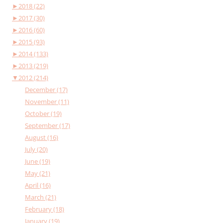
►
2018 (22)
►
2017 (30)
►
2016 (60)
►
2015 (93)
►
2014 (133)
►
2013 (219)
▼
2012 (214)
December (17)
November (11)
October (19)
September (17)
August (16)
July (20)
June (19)
May (21)
April (16)
March (21)
February (18)
January (19)