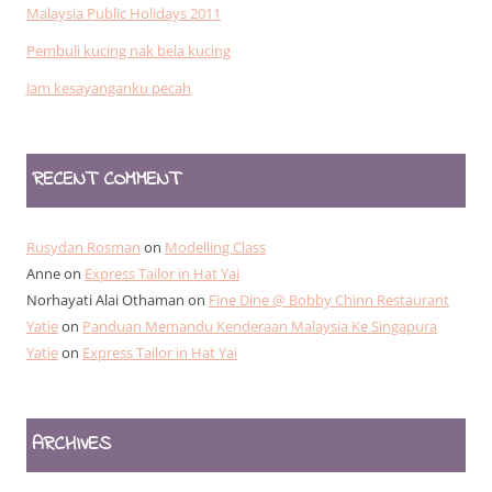
Malaysia Public Holidays 2011
Pembuli kucing nak bela kucing
Jam kesayanganku pecah
RECENT COMMENT
Rusydan Rosman
on
Modelling Class
Anne
on
Express Tailor in Hat Yai
Norhayati Alai Othaman
on
Fine Dine @ Bobby Chinn Restaurant
Yatie
on
Panduan Memandu Kenderaan Malaysia Ke Singapura
Yatie
on
Express Tailor in Hat Yai
ARCHIVES