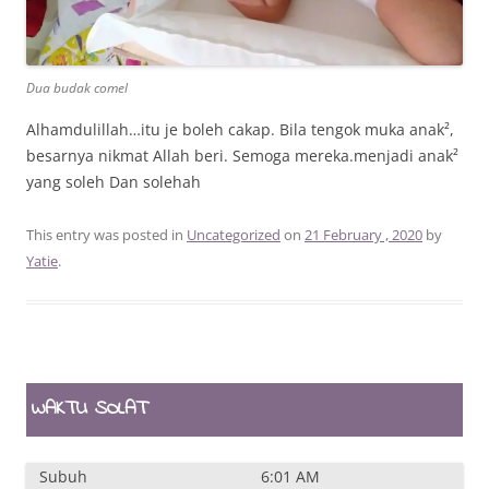
Dua budak comel
Alhamdulillah…itu je boleh cakap. Bila tengok muka anak²,
besarnya nikmat Allah beri. Semoga mereka.menjadi anak²
yang soleh Dan solehah
This entry was posted in
Uncategorized
on
21 February , 2020
by
Yatie
.
WAKTU SOLAT
Subuh
6:01 AM