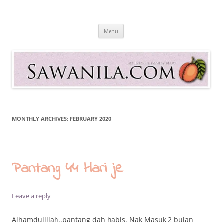
Skip
to
Sawanila.com
content
All In One Family Blog
Menu
MONTHLY ARCHIVES:
FEBRUARY 2020
Pantang 44 Hari je
Leave a reply
Alhamdulillah..pantang dah habis. Nak Masuk 2 bulan