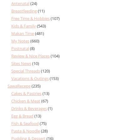
Antenatal
(24)
Breastfeeding
(11)
Free Time & Hobbies
(107)
Kids & Family
(543)
Makan Time
(481)
My Notes
(660)
Postnatal
(8)
Review & Nice Places
(104)
Sites News
(10)
Special Threads
(120)
Vacations & Outings
(153)
SawaRecepe
(235)
Cakes & Pastries
(13)
Chicken & Meat
(67)
Drinks & Beverages
(1)
Egg & Bread
(13)
Fish & Seafood
(75)
Pasta & Noodle
(28)
Pudding & Dessert
(16)