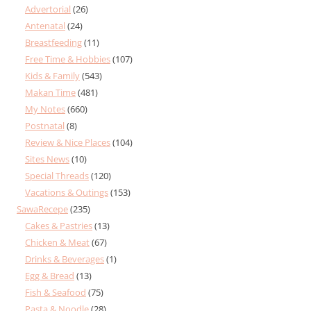
Advertorial
(26)
Antenatal
(24)
Breastfeeding
(11)
Free Time & Hobbies
(107)
Kids & Family
(543)
Makan Time
(481)
My Notes
(660)
Postnatal
(8)
Review & Nice Places
(104)
Sites News
(10)
Special Threads
(120)
Vacations & Outings
(153)
SawaRecepe
(235)
Cakes & Pastries
(13)
Chicken & Meat
(67)
Drinks & Beverages
(1)
Egg & Bread
(13)
Fish & Seafood
(75)
Pasta & Noodle
(28)