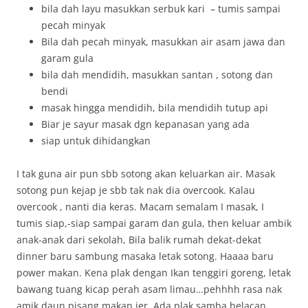
bila dah layu masukkan serbuk kari – tumis sampai
pecah minyak
Bila dah pecah minyak, masukkan air asam jawa dan
garam gula
bila dah mendidih, masukkan santan , sotong dan
bendi
masak hingga mendidih, bila mendidih tutup api
Biar je sayur masak dgn kepanasan yang ada
siap untuk dihidangkan
I tak guna air pun sbb sotong akan keluarkan air. Masak
sotong pun kejap je sbb tak nak dia overcook. Kalau
overcook , nanti dia keras. Macam semalam I masak, I
tumis siap,-siap sampai garam dan gula, then keluar ambik
anak-anak dari sekolah, Bila balik rumah dekat-dekat
dinner baru sambung masaka letak sotong. Haaaa baru
power makan. Kena plak dengan Ikan tenggiri goreng, letak
bawang tuang kicap perah asam limau…pehhhh rasa nak
amik daun pisang makan jer. Ada plak samba belacan