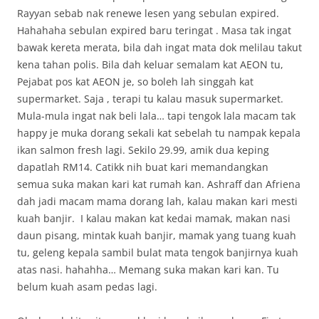
Rayyan sebab nak renewe lesen yang sebulan expired.
Hahahaha sebulan expired baru teringat . Masa tak ingat
bawak kereta merata, bila dah ingat mata dok melilau takut
kena tahan polis. Bila dah keluar semalam kat AEON tu,
Pejabat pos kat AEON je, so boleh lah singgah kat
supermarket. Saja , terapi tu kalau masuk supermarket.
Mula-mula ingat nak beli lala… tapi tengok lala macam tak
happy je muka dorang sekali kat sebelah tu nampak kepala
ikan salmon fresh lagi. Sekilo 29.99, amik dua keping
dapatlah RM14. Catikk nih buat kari memandangkan
semua suka makan kari kat rumah kan. Ashraff dan Afriena
dah jadi macam mama dorang lah, kalau makan kari mesti
kuah banjir. I kalau makan kat kedai mamak, makan nasi
daun pisang, mintak kuah banjir, mamak yang tuang kuah
tu, geleng kepala sambil bulat mata tengok banjirnya kuah
atas nasi. hahahha… Memang suka makan kari kan. Tu
belum kuah asam pedas lagi.