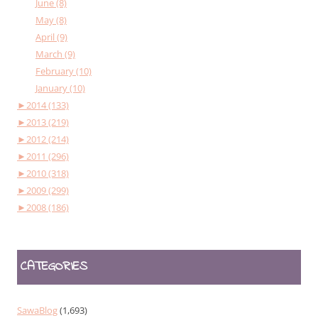
June (8)
May (8)
April (9)
March (9)
February (10)
January (10)
►
2014 (133)
►
2013 (219)
►
2012 (214)
►
2011 (296)
►
2010 (318)
►
2009 (299)
►
2008 (186)
CATEGORIES
SawaBlog
(1,693)