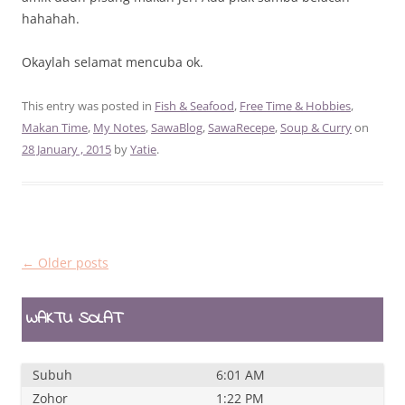
hahahah.
Okaylah selamat mencuba ok.
This entry was posted in
Fish & Seafood
,
Free Time & Hobbies
,
Makan Time
,
My Notes
,
SawaBlog
,
SawaRecepe
,
Soup & Curry
on
28 January , 2015
by
Yatie
.
Post
←
Older posts
navigation
WAKTU SOLAT
Subuh
6:01 AM
Zohor
1:22 PM