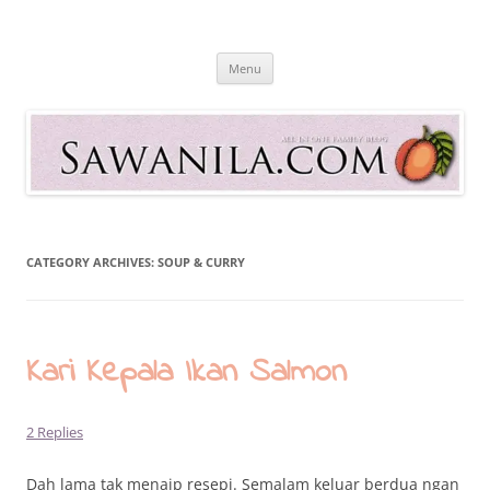
Skip
to
Sawanila.com
content
All In One Family Blog
Menu
CATEGORY ARCHIVES:
SOUP & CURRY
Kari Kepala Ikan Salmon
2 Replies
Dah lama tak menaip resepi. Semalam keluar berdua ngan