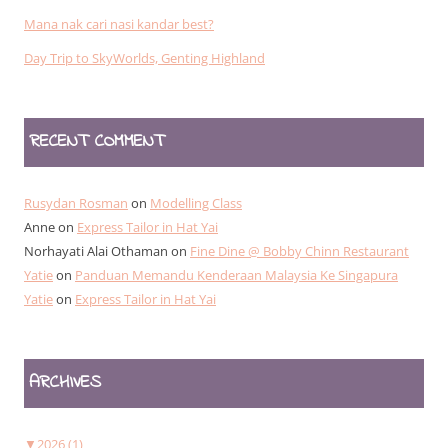
Mana nak cari nasi kandar best?
Day Trip to SkyWorlds, Genting Highland
RECENT COMMENT
Rusydan Rosman
on
Modelling Class
Anne
on
Express Tailor in Hat Yai
Norhayati Alai Othaman
on
Fine Dine @ Bobby Chinn Restaurant
Yatie
on
Panduan Memandu Kenderaan Malaysia Ke Singapura
Yatie
on
Express Tailor in Hat Yai
ARCHIVES
▼
2026 (1)