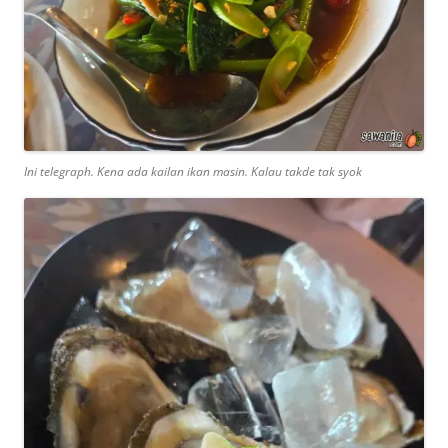
Ini telegraph. Kena ada kailan ikan masin. Kalau takde tak syok