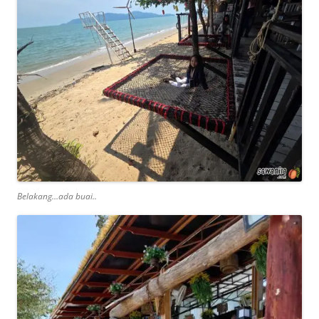
Belakang…ada buai..