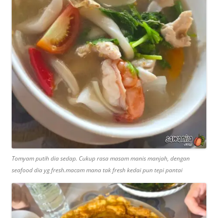
Tomyam putih dia sedap. Cukup rasa masam manis manjah, dengan
seafood dia yg fresh.macam mana tak fresh kedai pun tepi pantai