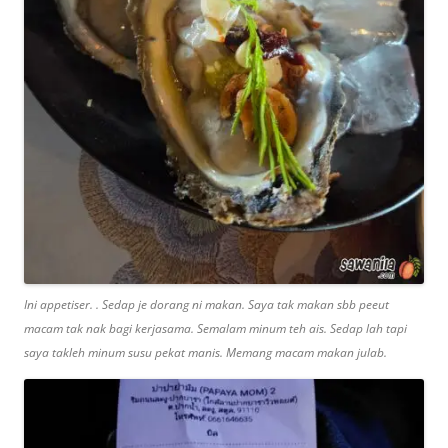
Ini appetiser. . Sedap je dorang ni makan. Saya tak makan sbb peeut
macam tak nak bagi kerjasama. Semalam minum teh ais. Sedap lah tapi
saya takleh minum susu pekat manis. Memang macam makan julab.