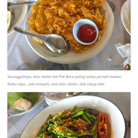
Sesungguhnya, telur dadar kat Pak Bara paling sedap pernah makan.
Kalau saya , ada tomyam, nasi telur dadar..dah cukup dah.