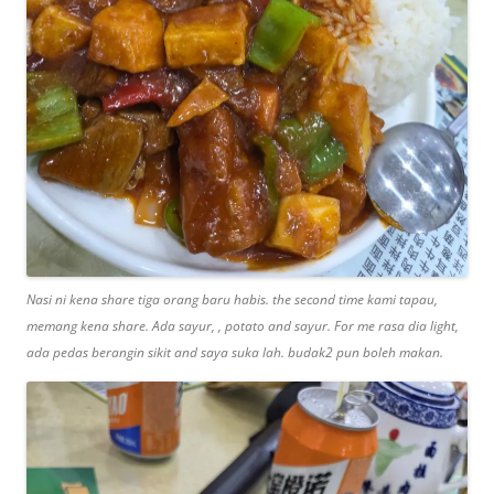
Nasi ni kena share tiga orang baru habis. the second time kami tapau,
memang kena share. Ada sayur, , potato and sayur. For me rasa dia light,
ada pedas berangin sikit and saya suka lah. budak2 pun boleh makan.