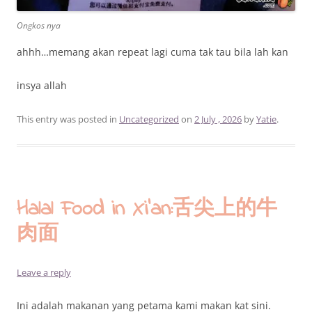
Ongkos nya
ahhh…memang akan repeat lagi cuma tak tau bila lah kan
insya allah
This entry was posted in
Uncategorized
on
2 July , 2026
by
Yatie
.
Halal Food in Xi’an:舌尖上的牛
肉面
Leave a reply
Ini adalah makanan yang petama kami makan kat sini.