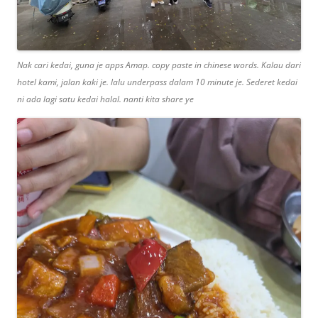
Nak cari kedai, guna je apps Amap. copy paste in chinese words. Kalau dari
hotel kami, jalan kaki je. lalu underpass dalam 10 minute je. Sederet kedai
ni ada lagi satu kedai halal. nanti kita share ye