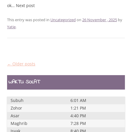
ok… Next post
This entry was posted in
Uncategorized
on
26 November , 2025
by
Yatie
.
Post
←
Older posts
navigation
WAKTU SOLAT
Subuh
6:01 AM
Zohor
1:21 PM
Asar
4:40 PM
Maghrib
7:28 PM
Isyak
8:40 PM