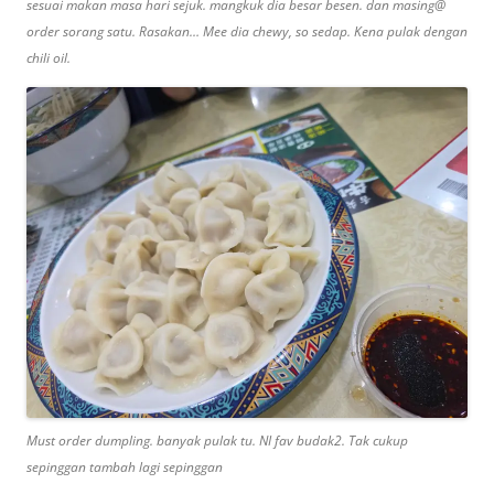
sesuai makan masa hari sejuk. mangkuk dia besar besen. dan masing@
order sorang satu. Rasakan… Mee dia chewy, so sedap. Kena pulak dengan
chili oil.
Must order dumpling. banyak pulak tu. NI fav budak2. Tak cukup
sepinggan tambah lagi sepinggan