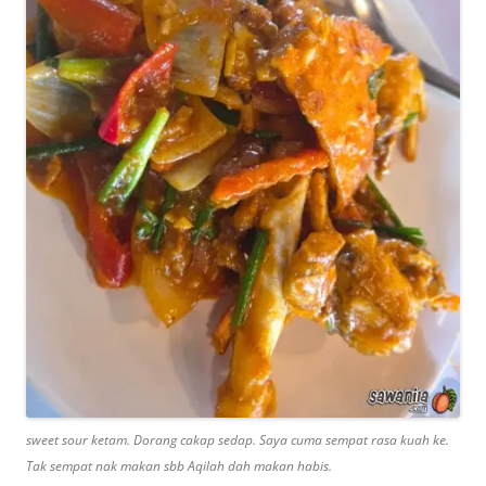
sweet sour ketam. Dorang cakap sedap. Saya cuma sempat rasa kuah ke.
Tak sempat nak makan sbb Aqilah dah makan habis.