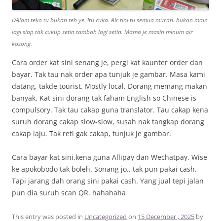
DAlam teko tu bukan teh ye. Itu cuka. Air tini tu semua murah. bukan main
lagi siap tak cukup setin tambah lagi setin. Mama je masih minum air
kosong.
Cara order kat sini senang je, pergi kat kaunter order dan
bayar. Tak tau nak order apa tunjuk je gambar. Masa kami
datang, takde tourist. Mostly local. Dorang memang makan
banyak. Kat sini dorang tak faham English so Chinese is
compulsory. Tak tau cakap guna translator. Tau cakap kena
suruh dorang cakap slow-slow, susah nak tangkap dorang
cakap laju. Tak reti gak cakap, tunjuk je gambar.
Cara bayar kat sini,kena guna Allipay dan Wechatpay. Wise
ke apokobodo tak boleh. Sonang jo.. tak pun pakai cash.
Tapi jarang dah orang sini pakai cash. Yang jual tepi jalan
pun dia suruh scan QR. hahahaha
This entry was posted in
Uncategorized
on
15 December , 2025
by