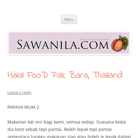
Skip
to
Sawanila.com
content
All In One Family Blog
Menu
Halal FooD Pak Bara, Thailand
Leave a reply
PAPAYA MUM 2
Makanan kat sini bagi kami, semua sedap. Suasana kedai
dia best sebab tepi pantai. Boleh lepak tepi pantai
sementara tunggu makanan siap atau boleh je lepak dalam