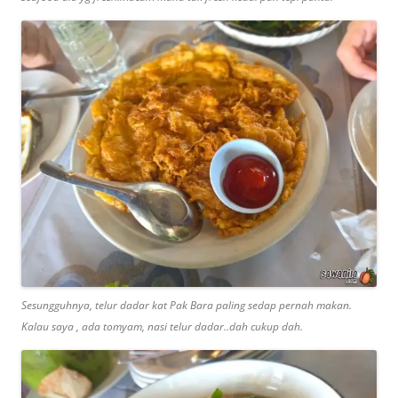
Sesungguhnya, telur dadar kat Pak Bara paling sedap pernah makan.
Kalau saya , ada tomyam, nasi telur dadar..dah cukup dah.