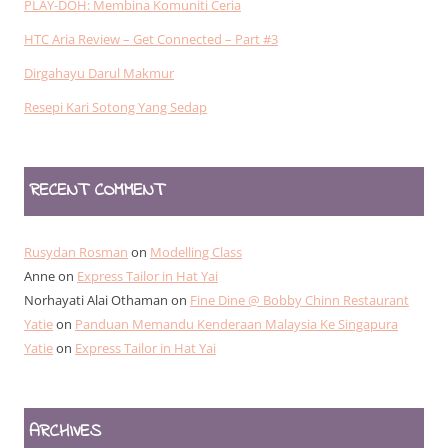
PLAY-DOH: Membina Komuniti Ceria
HTC Aria Review – Get Connected – Part #3
Dirgahayu Darul Makmur
Resepi Kari Sotong Yang Sedap
RECENT COMMENT
Rusydan Rosman
on
Modelling Class
Anne
on
Express Tailor in Hat Yai
Norhayati Alai Othaman
on
Fine Dine @ Bobby Chinn Restaurant
Yatie
on
Panduan Memandu Kenderaan Malaysia Ke Singapura
Yatie
on
Express Tailor in Hat Yai
ARCHIVES