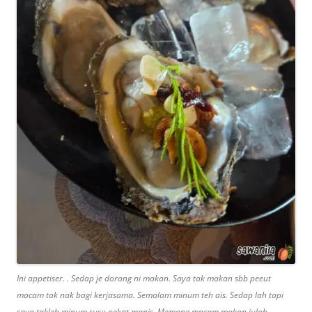
Ini appetiser. . Sedap je dorang ni makan. Saya tak makan sbb peeut
macam tak nak bagi kerjasama. Semalam minum teh ais. Sedap lah tapi
saya takleh minum susu pekat manis. Memang macam makan julab.