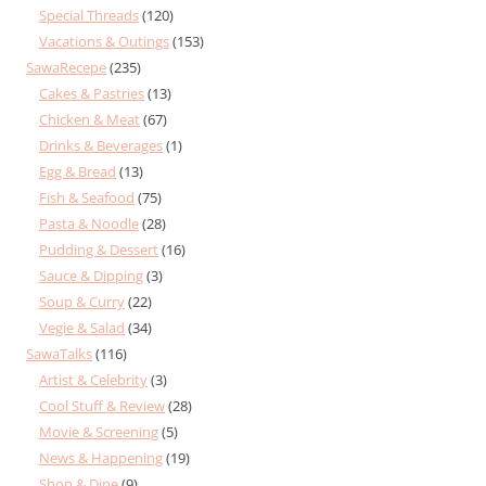
Special Threads
(120)
Vacations & Outings
(153)
SawaRecepe
(235)
Cakes & Pastries
(13)
Chicken & Meat
(67)
Drinks & Beverages
(1)
Egg & Bread
(13)
Fish & Seafood
(75)
Pasta & Noodle
(28)
Pudding & Dessert
(16)
Sauce & Dipping
(3)
Soup & Curry
(22)
Vegie & Salad
(34)
SawaTalks
(116)
Artist & Celebrity
(3)
Cool Stuff & Review
(28)
Movie & Screening
(5)
News & Happening
(19)
Shop & Dine
(9)