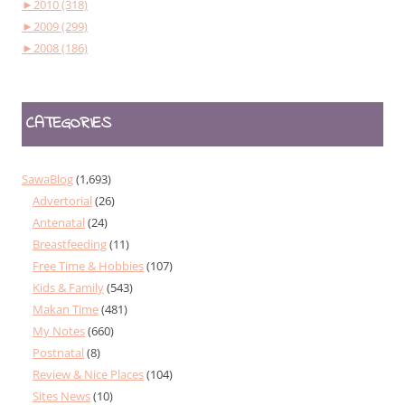
►
2010 (318)
►
2009 (299)
►
2008 (186)
CATEGORIES
SawaBlog
(1,693)
Advertorial
(26)
Antenatal
(24)
Breastfeeding
(11)
Free Time & Hobbies
(107)
Kids & Family
(543)
Makan Time
(481)
My Notes
(660)
Postnatal
(8)
Review & Nice Places
(104)
Sites News
(10)