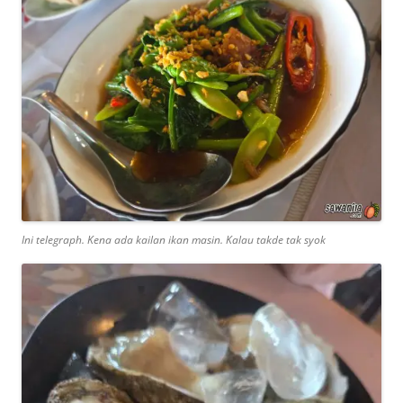
Ini telegraph. Kena ada kailan ikan masin. Kalau takde tak syok