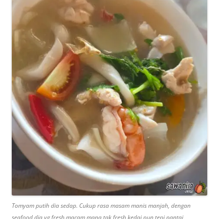
Tomyam putih dia sedap. Cukup rasa masam manis manjah, dengan
seafood dia yg fresh.macam mana tak fresh kedai pun tepi pantai