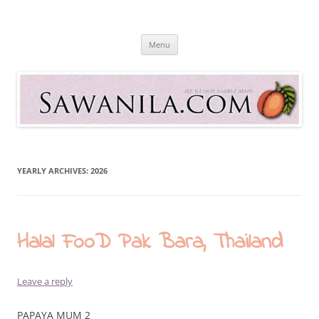
Skip
to
Sawanila.com
content
All In One Family Blog
Menu
YEARLY ARCHIVES:
2026
Halal FooD Pak Bara, Thailand
Leave a reply
PAPAYA MUM 2