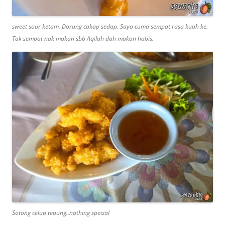
sweet sour ketam. Dorang cakap sedap. Saya cuma sempat rasa kuah ke.
Tak sempat nak makan sbb Aqilah dah makan habis.
Sotong celup tepung..nothing special