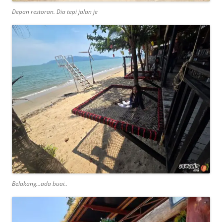
Depan restoran. Dia tepi jalan je
Belakang…ada buai..