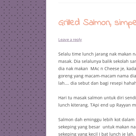
Grilled Salmon, simpe
Leave a reply
Selalu time lunch jarang nak makan n
masak. Dia selalunya balik sekolah sa
dia nak makan MAc n Cheese je, kada
goreng yang macam-macam nama dia k
lah…. dia sebut dan bagi resepi haha
Hari tu masak salmon untuk diri send
lunch kiterang. TApi end up Rayyan m
Salmon dah eminggu lebih kot dalam f
sekeping yang besar untuk makan nasi
sekeping yang kecil I bat lunch je lah.