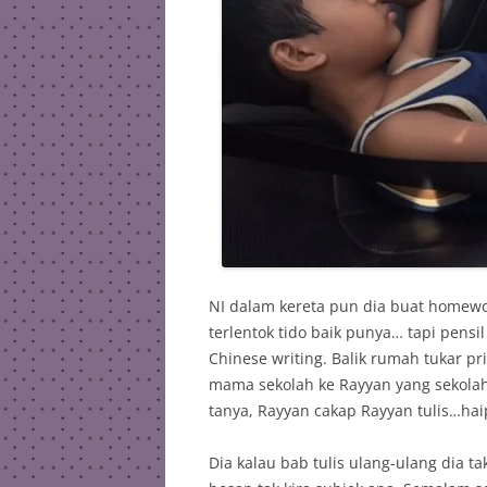
NI dalam kereta pun dia buat homew
terlentok tido baik punya… tapi pens
Chinese writing. Balik rumah tukar pri
mama sekolah ke Rayyan yang sekolah, 
tanya, Rayyan cakap Rayyan tulis…haip
Dia kalau bab tulis ulang-ulang dia tak