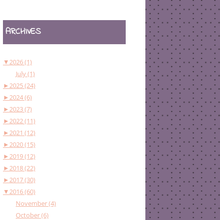
ARCHIVES
▼
2026 (1)
July (1)
►
2025 (24)
►
2024 (6)
►
2023 (7)
►
2022 (11)
►
2021 (12)
►
2020 (15)
►
2019 (12)
►
2018 (22)
►
2017 (30)
▼
2016 (60)
November (4)
October (6)