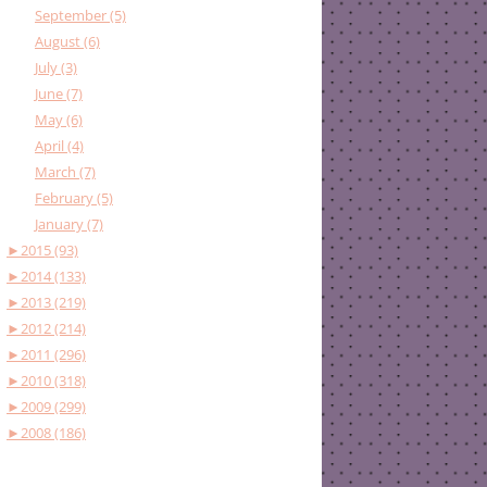
September (5)
August (6)
July (3)
June (7)
May (6)
April (4)
March (7)
February (5)
January (7)
►
2015 (93)
►
2014 (133)
►
2013 (219)
►
2012 (214)
►
2011 (296)
►
2010 (318)
►
2009 (299)
►
2008 (186)