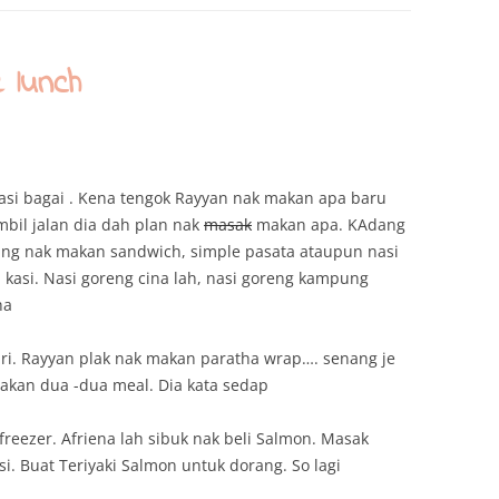
 lunch
asi bagai . Kena tengok Rayyan nak makan apa baru
mbil jalan dia dah plan nak
masak
makan apa. KAdang
ng nak makan sandwich, simple pasata ataupun nasi
asi. Nasi goreng cina lah, nasi goreng kampung
ha
iri. Rayyan plak nak makan paratha wrap…. senang je
akan dua -dua meal. Dia kata sedap
reezer. Afriena lah sibuk nak beli Salmon. Masak
. Buat Teriyaki Salmon untuk dorang. So lagi