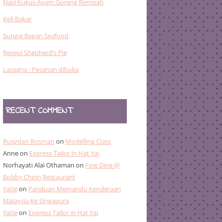
Nasi Kukus Ayam Goreng Rempah
Keli Bakar
Sungai Bagan Seafood
Resepi Shepherd’s Pie
Lasagna : Pesanan dibuka
RECENT COMMENT
Rusydan Rosman
on
Modelling Class
Anne
on
Express Tailor in Hat Yai
Norhayati Alai Othaman
on
Fine Dine @
Bobby Chinn Restaurant
Yatie
on
Panduan Memandu Kenderaan
Malaysia Ke Singapura
Yatie
on
Express Tailor in Hat Yai