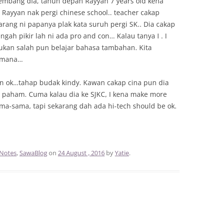
sembang dia, tahun depan Rayyan 7 years old kena
 Rayyan nak pergi chinese school.. teacher cakap
arang ni papanya plak kata suruh pergi SK.. Dia cakap
gah pikir lah ni ada pro and con… Kalau tanya I . I
kan salah pun belajar bahasa tambahan. Kita
h mana…
n ok…tahap budak kindy. Kawan cakap cina pun dia
n paham. Cuma kalau dia ke SJKC, I kena make more
sama-sama, tapi sekarang dah ada hi-tech should be ok.
Notes
,
SawaBlog
on
24 August , 2016
by
Yatie
.