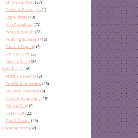
Chicken & Meat
(67)
Drinks & Beverages
(1)
Egg & Bread
(13)
Fish & Seafood
(75)
Pasta & Noodle
(28)
Pudding & Dessert
(16)
Sauce & Dipping
(3)
Soup & Curry
(22)
Vegie & Salad
(34)
SawaTalks
(116)
Artist & Celebrity
(3)
Cool Stuff & Review
(28)
Movie & Screening
(5)
News & Happening
(19)
Shop & Dine
(9)
Speak Out
(22)
Tips & Guides
(46)
Uncategorized
(82)