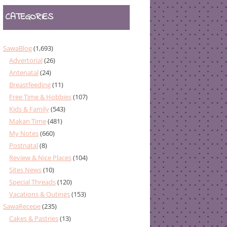
CATEGORIES
SawaBlog
(1,693)
Advertorial
(26)
Antenatal
(24)
Breastfeeding
(11)
Free Time & Hobbies
(107)
Kids & Family
(543)
Makan Time
(481)
My Notes
(660)
Postnatal
(8)
Review & Nice Places
(104)
Sites News
(10)
Special Threads
(120)
Vacations & Outings
(153)
SawaRecepe
(235)
Cakes & Pastries
(13)