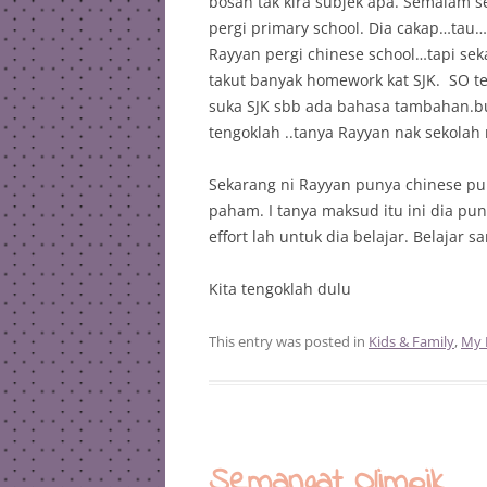
bosan tak kira subjek apa. Semalam 
pergi primary school. Dia cakap…tau…
Rayyan pergi chinese school…tapi sek
takut banyak homework kat SJK. SO ten
suka SJK sbb ada bahasa tambahan.bu
tengoklah ..tanya Rayyan nak sekola
Sekarang ni Rayyan punya chinese pu
paham. I tanya maksud itu ini dia pu
effort lah untuk dia belajar. Belajar 
Kita tengoklah dulu
This entry was posted in
Kids & Family
,
My 
Semangat Olimpik