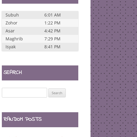
Subuh
6:01 AM
Zohor
1:22 PM
Asar
4:42 PM
Maghrib
7:29 PM
Isyak
8:41 PM
SEARCH
Search
for:
RANDOM POSTS