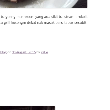
s tu goeng mushroom yang ada sikit tu, steam brokoli.
 grill kosongm dekat nak masak baru tabur secubit
Blog
on
30 August , 2016
by
Yatie
.