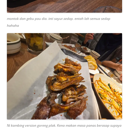
montok dan gebu pau dia. inti sayur.sedap. entah lah semua sedap
hahaha
Ni kambing version goreng plak. Kena makan masa panas berasap supaya