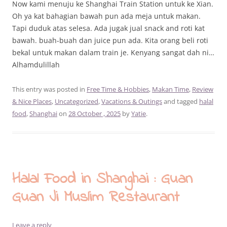
Now kami menuju ke Shanghai Train Station untuk ke Xian.
Oh ya kat bahagian bawah pun ada meja untuk makan.
Tapi duduk atas selesa. Ada jugak jual snack and roti kat
bawah. buah-buah dan juice pun ada. Kita orang beli roti
bekal untuk makan dalam train je. Kenyang sangat dah ni…
Alhamdulillah
This entry was posted in
Free Time & Hobbies
,
Makan Time
,
Review
& Nice Places
,
Uncategorized
,
Vacations & Outings
and tagged
halal
food
,
Shanghai
on
28 October , 2025
by
Yatie
.
Halal Food in Shanghai : Guan
Guan Ji Muslim Restaurant
Leave a reply