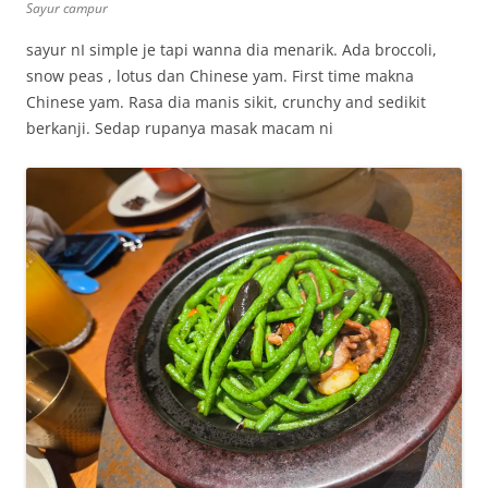
Sayur campur
sayur nI simple je tapi wanna dia menarik. Ada broccoli,
snow peas , lotus dan Chinese yam. First time makna
Chinese yam. Rasa dia manis sikit, crunchy and sedikit
berkanji. Sedap rupanya masak macam ni