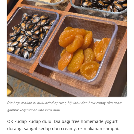
Dia bagi makan ni dulu.dried apricot, biji labu dan haw candy aka asam
gambir kegemaran kita kecil dulu
OK kudap-kudap dulu. Dia bagi free homemade yogurt
dorang. sangat sedap dan creamy. ok makanan sampai..