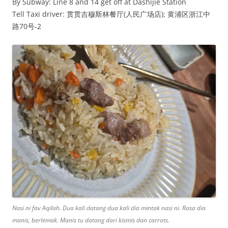
By Subway: Line 8 and 14 get off at Dashijie Station
Tell Taxi driver: 贯贯吉穆斯林餐厅(人民广场店); 黄浦区浙江中
路70号-2
Nasi ni fav Aqilah. Dua kali datang dua kali dia mintak nasi ni. Rasa dia
manis, berlemak. Manis tu datang dari kismis dan carrots.