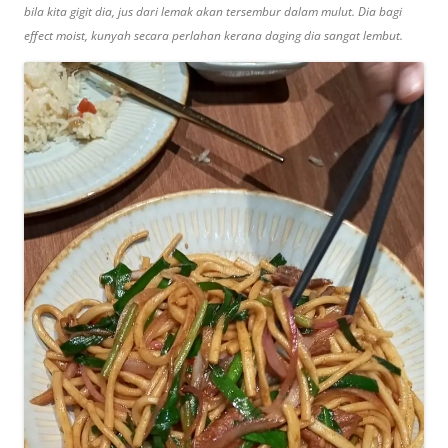
bila kita gigit dia, jus dari lemak akan tersembur dalam mulut. Dia bagi
effect moist, kunyah secara perlahan kerana daging dia sangat lembut.