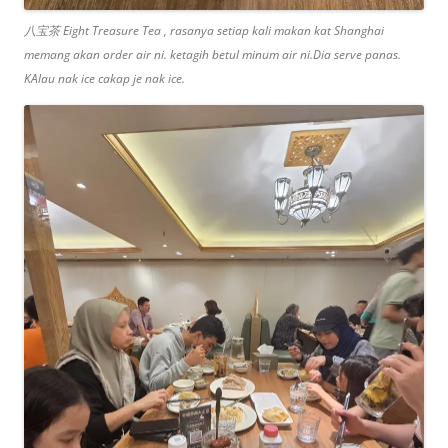
八宝茶 Eight Treasure Tea , rasanya setiap kali makan kat Shanghai
memang akan order air ni. ketagih betul minum air ni.Dia serve panas.
KAlau nak ice cakap je nak ice.