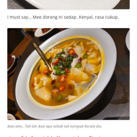
i must say… Mee dorang ni sedap. Kenyal, rasa cukup.
ikan stim.. Tah lah ikan apa sebab tak nampak Kerala dia.