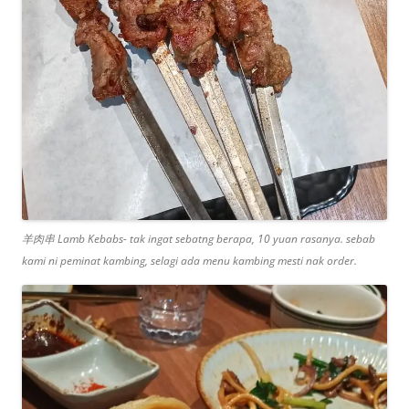
羊肉串 Lamb Kebabs- tak ingat sebatng berapa, 10 yuan rasanya. sebab
kami ni peminat kambing, selagi ada menu kambing mesti nak order.