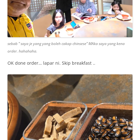
sebab ” saya je yang yang boleh cakap chinsese” MAka saya yang kena
order. hahahaha.
OK done order… lapar ni. Skip breakfast ..