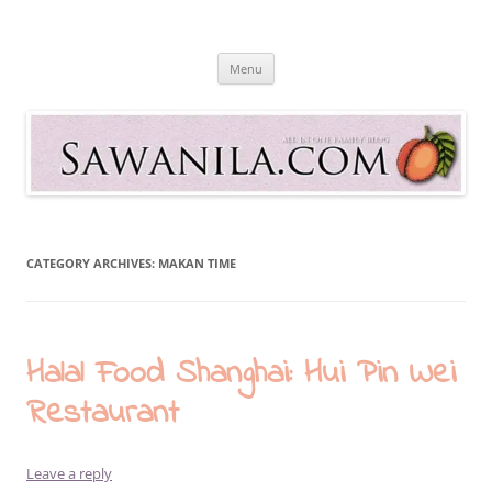
Skip
to
Sawanila.com
content
All In One Family Blog
Menu
CATEGORY ARCHIVES:
MAKAN TIME
Halal Food Shanghai: Hui Pin Wei
Restaurant
Leave a reply