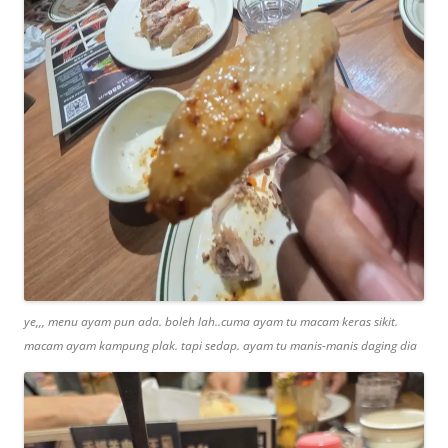
ye,,, menu ayam pun ada. boleh lah..cuma ayam tu macam keras sikit.
macam ayam kampung plak. tapi sedap. ayam tu manis-manis daging dia