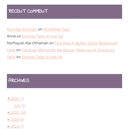
RECENT COMMENT
Rusydan Rosman
on
Modelling Class
Anne
on
Express Tailor in Hat Yai
Norhayati Alai Othaman
on
Fine Dine @ Bobby Chinn Restaurant
Yatie
on
Panduan Memandu Kenderaan Malaysia Ke Singapura
Yatie
on
Express Tailor in Hat Yai
ARCHIVES
▼
2026 (1)
July (1)
►
2025 (24)
►
2024 (6)
►
2023 (7)