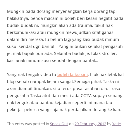
Mungkin pada dorang menyenangkan kerja dorang tapi
hakikatnya, benda macam ni boleh beri kesan negatif pada
budak-budak ni, mungkin akan ada trauma, takut nak
berkomunikasi atau mungkin mewujudkan sifat ganas
dalam diri mereka.Tu belum lagi yang kasi budak minum
susu, sendal dgn bantal… Yang ni bukan setakat pengasuh
je, mak bapak pun ada. Selamba badak je, tolak stroller,
kasi anak minum susu sendal dengan bantal…
Yang nak tengok video tu
boleh la ke sini
, I tak nak letak kat
blop sebab nampak kejam sangat.Semoga pihak Taska ni
akan diambil tindakan, sita terus pusat asuhan dia. I rasa
pengusaha Taska atut dan mesti ada CCTV, supaya senang
nak tengok atau pantau kejadian seperti ini mana tau
pekerja -pekerja yang saja nak perdajalkan dorang ke kan.
This entry was posted in
Speak Out
on
29 February , 2012
by
Yatie
.