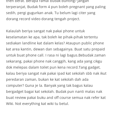
then berat. Berapa ramai budak bunting? Jangan
terperanjat, Budak form 4 pun boleh pregnant yang paling
sedih, pergi gugurkan anak. Tu belum lagi citer yang
dorang record video dorang tengah project.
Kalaulah beriya sangat nak pakai phone untuk
keselamatan ke apa, tak boleh ke pihak-pihak tertentu
sediakan landline kat dalam kelas? Ataupun public phone
kat area kantin, dewan dan sebagainya. Buat satu prepaid
untuk buat phone call. I rasa ni lagi bagus.Bebudak zaman
sekarang, pakai phone nak canggih, kang ada yang cikgu
dok melepas dalam toilet pun kena record.Tang gadget,
kalau beriya sangat nak pakai ipad kat sekolah sbb nak ikut
peredaran zaman, bukan ke kat sekolah dah ada
computer? Guna je la. Banyak yang tak bagus kalau
bergadget bagai kat sekolah. Budak pun nanti malas nak
buat review pakai buku and off course semua nak refer kat
Wiki. Not everything kat wiki tu betul.