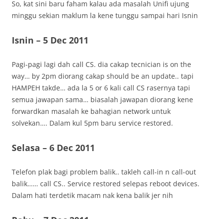
So, kat sini baru faham kalau ada masalah Unifi ujung
minggu sekian maklum la kene tunggu sampai hari Isnin
Isnin – 5 Dec 2011
Pagi-pagi lagi dah call CS. dia cakap tecnician is on the
way… by 2pm diorang cakap should be an update.. tapi
HAMPEH takde… ada la 5 or 6 kali call CS rasernya tapi
semua jawapan sama… biasalah jawapan diorang kene
forwardkan masalah ke bahagian network untuk
solvekan…. Dalam kul 5pm baru service restored.
Selasa – 6 Dec 2011
Telefon plak bagi problem balik.. takleh call-in n call-out
balik…… call CS.. Service restored selepas reboot devices.
Dalam hati terdetik macam nak kena balik jer nih