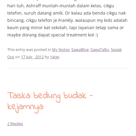
hari tuh, Ashraff muntah-muntah dalam kelas, cikgu
telefon, suruh datang amik. Or kalau ada benda cikgu nak
bincang, cikgu telefon je.Frankly, walaupun my kids adalah
kaum yang minor kat sekolah, tapi layanan tetap sama or
maybe dorang dapat special treatment kot :)
This entry was posted in
My Notes
,
SawaBlog
,
SawaTalks
,
Speak
Out
on
17 July , 2012
by
Yatie
.
Taska bedung budak –
kejamnya
2 Replies