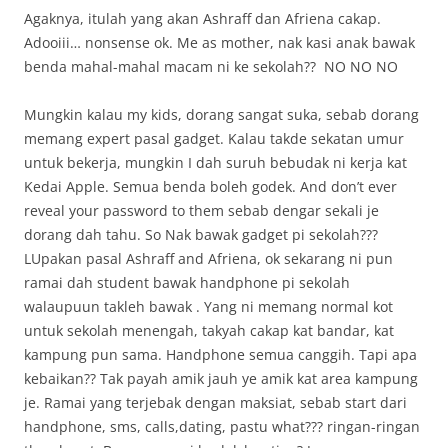
Agaknya, itulah yang akan Ashraff dan Afriena cakap.
Adooiii… nonsense ok. Me as mother, nak kasi anak bawak
benda mahal-mahal macam ni ke sekolah?? NO NO NO
Mungkin kalau my kids, dorang sangat suka, sebab dorang
memang expert pasal gadget. Kalau takde sekatan umur
untuk bekerja, mungkin I dah suruh bebudak ni kerja kat
Kedai Apple. Semua benda boleh godek. And don’t ever
reveal your password to them sebab dengar sekali je
dorang dah tahu. So Nak bawak gadget pi sekolah???
LUpakan pasal Ashraff and Afriena, ok sekarang ni pun
ramai dah student bawak handphone pi sekolah
walaupuun takleh bawak . Yang ni memang normal kot
untuk sekolah menengah, takyah cakap kat bandar, kat
kampung pun sama. Handphone semua canggih. Tapi apa
kebaikan?? Tak payah amik jauh ye amik kat area kampung
je. Ramai yang terjebak dengan maksiat, sebab start dari
handphone, sms, calls,dating, pastu what??? ringan-ringan