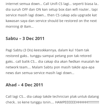
internet semua down… Call Unifi CS lagi… seperti biasa la..
dia suruh OFF dan ON kan setup box dan wifi router.. tapi
service masih lagi down… then CS cakap ada upgrade kat
kawasan saya dan service should be restored on the next
morning @ 8am…
Sabtu – 3 Dec 2011
Pagi Sabtu (3 Dis) keesokkannya, dalam kul 10am tak
restored gaks.. tunggu sampai petang pon tak retored
gaks.. call balik CS… dia cakap dia akan fwdkan masalah ke
network team…. Malam Sabtu pon masih takde apa-apa
news dan semua service masih lagi down…
Ahad – 4 Dec 2011
Call lagi CS… dia cakap takde technician plak untuk datang
check.. so kene tunggu Isnin…. HAMPEEEEEEHHHHH!!!!!!!!!!!!