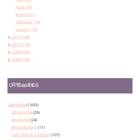
April (16)
March (21)
February (18)
January (19)
►
2011 (296)
►
2010 (318)
►
2009 (299)
►
2008 (186)
CATEGORIES
SawaBlog
(1,693)
Advertorial
(26)
Antenatal
(24)
Breastfeeding
(11)
Free Time & Hobbies
(107)