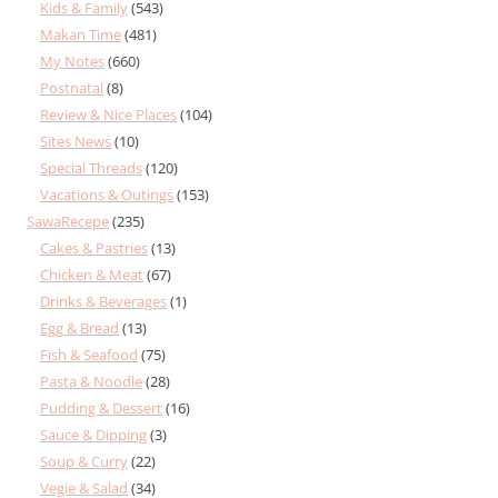
Kids & Family
(543)
Makan Time
(481)
My Notes
(660)
Postnatal
(8)
Review & Nice Places
(104)
Sites News
(10)
Special Threads
(120)
Vacations & Outings
(153)
SawaRecepe
(235)
Cakes & Pastries
(13)
Chicken & Meat
(67)
Drinks & Beverages
(1)
Egg & Bread
(13)
Fish & Seafood
(75)
Pasta & Noodle
(28)
Pudding & Dessert
(16)
Sauce & Dipping
(3)
Soup & Curry
(22)
Vegie & Salad
(34)