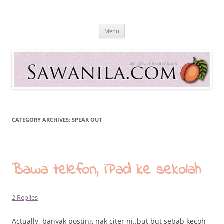
Skip
to
Sawanila.com
content
All In One Family Blog
Menu
CATEGORY ARCHIVES:
SPEAK OUT
Bawa telefon, iPad ke sekolah
2 Replies
Actually, banyak posting nak citer ni..but but sebab kecoh