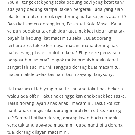
You all tengok tak yang taska bedung bayi yang ketat tuh?
ada yang bedung sampai takleh bergerak , ada yang siap
plaster mulut, eh teruk nye dorang ni. Taska jenis apa nih?
Baca kat komen dorang kata, Taska kat Kota Masai. Kalau
ye pun budak tu tak nak tidur atau nak kasi tidur lama tak
payah la bedung ikat macam tu sekali. Buat dorang
tertiarap ke, tak ke kes naya, macam mana dorang nak
nafas. Yang plaster mulut tu kena? Eh gike ke pengasuh
pengasuh ni semua? tengok muka budak-budak alahai
sangat lah suci murni, sanggup dorang buat macam tu,
macam takde belas kasihan, kasih sayang langsung.
Hal macam ni lah yang buat I risau and takut nak bekerja
walau ada offer. Takut nak tinggalkan anak-anak kat Taska.
Takut dorang layan anak-anak I macam ni. Takut kot kot
nanti anak nangis sikit dorang marah ke, ikat ke, kurung
ke? Sampai hatikan dorang dorang layan budak budak
yang tak tahu apa-apa macam ni. Cuba nanti bila dorang
tua, dorang dilayan macam ni.