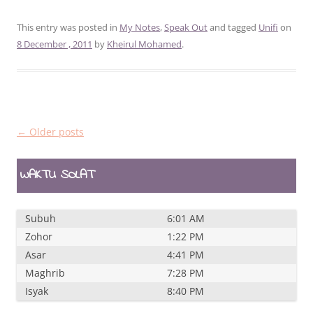
This entry was posted in
My Notes
,
Speak Out
and tagged
Unifi
on
8 December , 2011
by
Kheirul Mohamed
.
Post
←
Older posts
navigation
WAKTU SOLAT
Subuh
6:01 AM
Zohor
1:22 PM
Asar
4:41 PM
Maghrib
7:28 PM
Isyak
8:40 PM