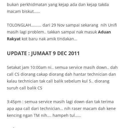
bukan perkhidmatan yang kejap ada dan kejap takda
macam biskut……
TOLONGLAH………. dari 29 Nov sampai sekarang nih Unifi
masih lagi problem.. takkan sampai nak masuk
Aduan
Rakyat
kot baru nak amik tindakan…
UPDATE : JUMAAT 9 DEC 2011
Setakat jam 10:00am ni.. semua service masih down.. dah
call CS diorang cakap diorang dah hantar technician dan
kalau technician tak call balik sebelum kul 5.. diorang
suruh call balik CS
3:45pm : semua service masih lagi down dan tak terima
apa apa call dari technician… nih raser macam dah kene
kencing ngan TM nih…. hampeh tul……