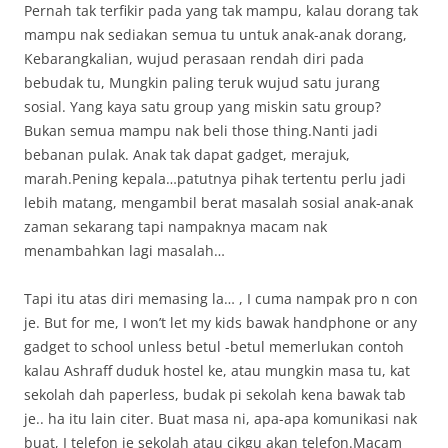
Pernah tak terfikir pada yang tak mampu, kalau dorang tak
mampu nak sediakan semua tu untuk anak-anak dorang,
Kebarangkalian, wujud perasaan rendah diri pada
bebudak tu, Mungkin paling teruk wujud satu jurang
sosial. Yang kaya satu group yang miskin satu group?
Bukan semua mampu nak beli those thing.Nanti jadi
bebanan pulak. Anak tak dapat gadget, merajuk,
marah.Pening kepala…patutnya pihak tertentu perlu jadi
lebih matang, mengambil berat masalah sosial anak-anak
zaman sekarang tapi nampaknya macam nak
menambahkan lagi masalah…
Tapi itu atas diri memasing la… , I cuma nampak pro n con
je. But for me, I won’t let my kids bawak handphone or any
gadget to school unless betul -betul memerlukan contoh
kalau Ashraff duduk hostel ke, atau mungkin masa tu, kat
sekolah dah paperless, budak pi sekolah kena bawak tab
je.. ha itu lain citer. Buat masa ni, apa-apa komunikasi nak
buat, I telefon je sekolah atau cikgu akan telefon.Macam