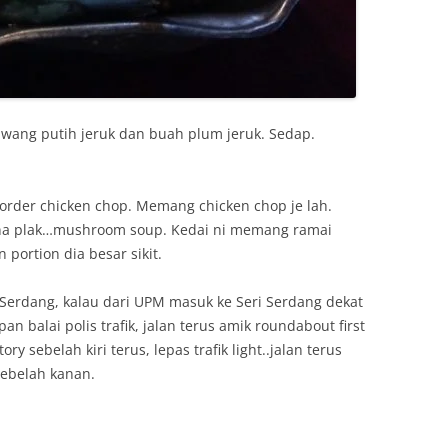
bawang putih jeruk dan buah plum jeruk. Sedap.
a order chicken chop. Memang chicken chop je lah.
iena plak…mushroom soup. Kedai ni memang ramai
ortion dia besar sikit.
i Serdang, kalau dari UPM masuk ke Seri Serdang dekat
an balai polis trafik, jalan terus amik roundabout first
ory sebelah kiri terus, lepas trafik light..jalan terus
sebelah kanan.