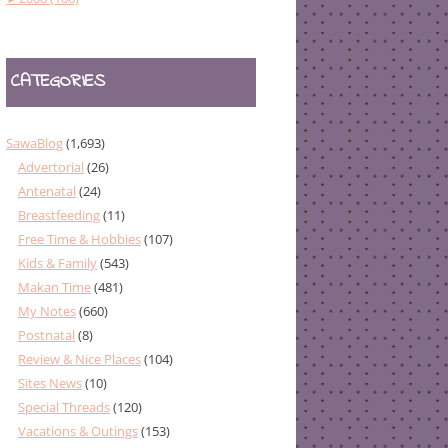
CATEGORIES
SawaBlog
(1,693)
Advertorial
(26)
Antenatal
(24)
Breastfeeding
(11)
Free Time & Hobbies
(107)
Kids & Family
(543)
Makan Time
(481)
My Notes
(660)
Postnatal
(8)
Review & Nice Places
(104)
Sites News
(10)
Special Threads
(120)
Vacations & Outings
(153)