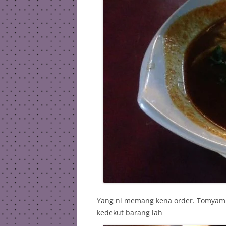
Yang ni memang kena order. Tomyam d
kedekut barang lah