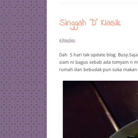
Singgah D’ Klasik
4 Replies
Dah 5 hari tak update blog. Busy.Sa
siam ni bagus sebab ada tomyam n m
rumah dan bebudak pun suka makan s