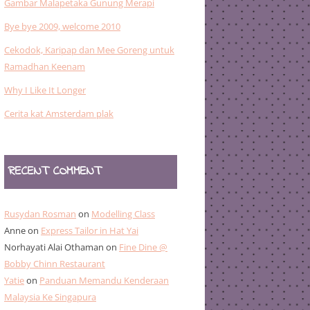
Gambar Malapetaka Gunung Merapi
Bye bye 2009, welcome 2010
Cekodok, Karipap dan Mee Goreng untuk
Ramadhan Keenam
Why I Like It Longer
Cerita kat Amsterdam plak
RECENT COMMENT
Rusydan Rosman
on
Modelling Class
Anne
on
Express Tailor in Hat Yai
Norhayati Alai Othaman
on
Fine Dine @
Bobby Chinn Restaurant
Yatie
on
Panduan Memandu Kenderaan
Malaysia Ke Singapura