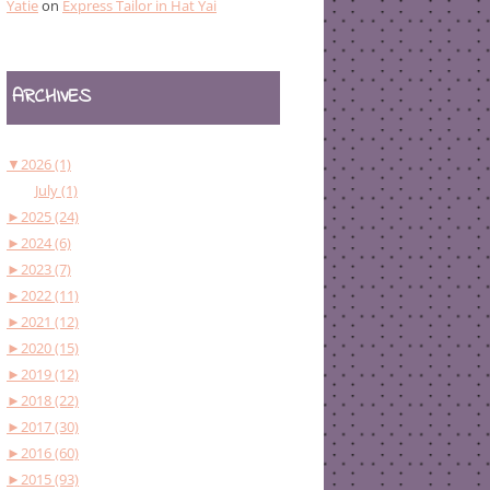
Yatie
on
Express Tailor in Hat Yai
ARCHIVES
▼
2026 (1)
July (1)
►
2025 (24)
►
2024 (6)
►
2023 (7)
►
2022 (11)
►
2021 (12)
►
2020 (15)
►
2019 (12)
►
2018 (22)
►
2017 (30)
►
2016 (60)
►
2015 (93)