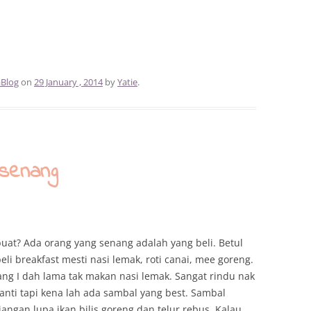
Blog
on
29 January , 2014
by
Yatie
.
senang
at? Ada orang yang senang adalah yang beli. Betul
eli breakfast mesti nasi lemak, roti canai, mee goreng.
ng I dah lama tak makan nasi lemak. Sangat rindu nak
nti tapi kena lah ada sambal yang best. Sambal
jangan lupa ikan bilis goreng dan telur rebus. Kalau