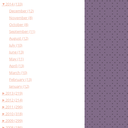
▼
2014 (133)
December (12)
November (8)
October (8)
September (11)
August (12)
July (10)
June (13)
May (11)
April (13)
March (10)
February (13)
January (12)
►
2013 (219)
►
2012 (214)
►
2011 (296)
►
2010 (318)
►
2009 (299)
►
2008 (186)