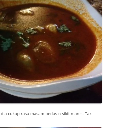
ia cukup rasa masam pedas n sikit manis. Tak