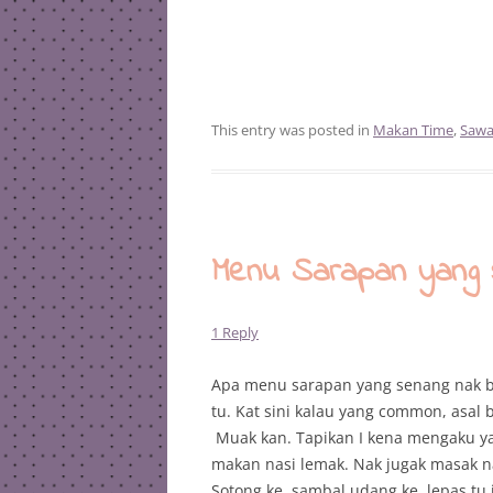
This entry was posted in
Makan Time
,
Sawa
Menu Sarapan yang 
1 Reply
Apa menu sarapan yang senang nak bu
tu. Kat sini kalau yang common, asal b
Muak kan. Tapikan I kena mengaku ya
makan nasi lemak. Nak jugak masak na
Sotong ke, sambal udang ke, lepas tu 