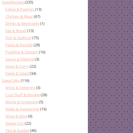
SawaRecepe
(235)
Cakes & Pastries
(13)
Chicken & Meat
(67)
Drinks & Beverages
(1)
Egg & Bread
(13)
Fish & Seafood
(75)
Pasta & Noodle
(28)
Pudding & Dessert
(16)
Sauce & Dipping
(3)
Soup & Curry
(22)
Vegie & Salad
(34)
SawaTalks
(116)
Artist & Celebrity
(3)
Cool Stuff & Review
(28)
Movie & Screening
(5)
News & Happening
(19)
Shop & Dine
(9)
Speak Out
(22)
Tips & Guides
(46)