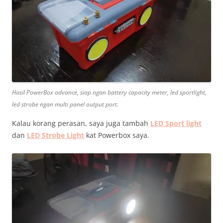
Hasil PowerBox advance, siap ngan battery capacity meter, led sportlight,
led strobe ngan multi panel output port.
Kalau korang perasan, saya juga tambah
LED Sport light
dan
LED Strobe Light
kat Powerbox saya.