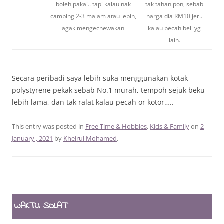
boleh pakai.. tapi kalau nak
tak tahan pon, sebab
camping 2-3 malam atau lebih,
harga dia RM10 jer..
agak mengechewakan
kalau pecah beli yg
lain.
Secara peribadi saya lebih suka menggunakan kotak
polystyrene pekak sebab No.1 murah, tempoh sejuk beku
lebih lama, dan tak ralat kalau pecah or kotor…..
This entry was posted in
Free Time & Hobbies
,
Kids & Family
on
2
January , 2021
by
Kheirul Mohamed
.
WAKTU SOLAT