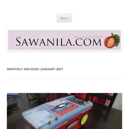
Skip
to
Sawanila.com
content
All In One Family Blog
Menu
MONTHLY ARCHIVES:
JANUARY 2021