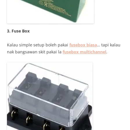
3. Fuse Box
Kalau simple setup boleh pakai
fusebox biasa
… tapi kalau
nak bangsawan skit pakai la
fusebox multichannel
.