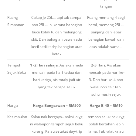
tangan
Ruang
Cakap je 25L… tapi tak sampai
Ruang memang 4 segi
Simpanan
pon 25L… ini kerana bahagian
betol, memang 25L…
bucu kotak tu dah melengong
panjang dan lebar
skit. Dan bahagian bawah ada
bahagian bawah dan
kecil sedikit drp bahagian atas
atas adalah sama…
kotak
Tempoh
1 -2 Hari sahaja
. Ais akan mula
2-3 Hari
. Ais akan
Sejuk Beku
mencair pada hari kedua dan
mencair pada hari ke-
hari ketiga, ais totaly jadi air
3. Dan hari ke-4 pon
yang tak berapa sejuk
walaupon cair tapi
suhu masih sejuk
Harga
Harga Bangsawan – RM500
Harga B-40 – RM10
Kesimpulan
Kalau nak bergaya.. pakai la yg
tempoh sejuk beku yg
ni walaupon tempoh sejuk beku
boleh bertahan lebih
kurang. Kalau setakat day-trip
lama. Tak ralat kalau