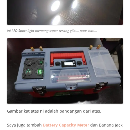
ini LED Sport light memang super terang gila…. puas hati…
Gambar kat atas ni adalah pandangan dari atas.
Saya juga tambah
Battery Capacity Meter
dan Banana Jack