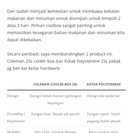
Dan sudah menjadi kemestian untuk membawa bekalan
makanan dan minuman untuk disimpan untuk tempoh 2
atau 3 hari. Pilihan coolbox sangat penting untuk
memastikan kesegaran bahan makanan dan minuman kita
dapat dikekalkan.
Secara peribadi, saya membandingkan 2 product ini,
Coleman 25L cooler box dan Kotak Polysterene 25L pekak
yg beli kat kedai hardware.
COLEMAN COOLER BOX 25L
KOTAK POLYSTERENE
Design
Design hebat macam golongan
Design ala kadar jer
kayangan
Durability /
Sangat kuat. Sepak tak pecah
Sangat rapuh. Salah
Ketahanan
pegang boleh pecah
Mobility
Ada roda, senang dibawa
Kena angkat ngan