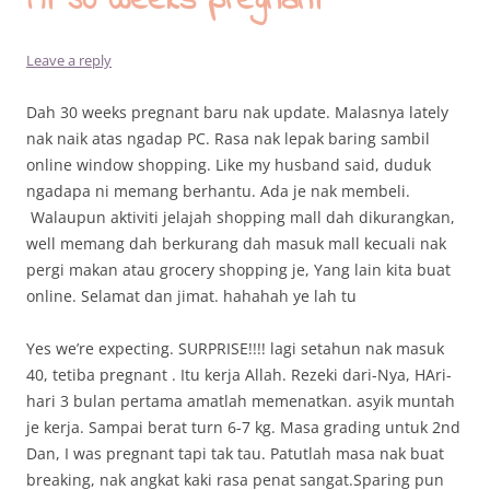
At 30 weeks pregnant
Leave a reply
Dah 30 weeks pregnant baru nak update. Malasnya lately
nak naik atas ngadap PC. Rasa nak lepak baring sambil
online window shopping. Like my husband said, duduk
ngadapa ni memang berhantu. Ada je nak membeli.
Walaupun aktiviti jelajah shopping mall dah dikurangkan,
well memang dah berkurang dah masuk mall kecuali nak
pergi makan atau grocery shopping je, Yang lain kita buat
online. Selamat dan jimat. hahahah ye lah tu
Yes we’re expecting. SURPRISE!!!! lagi setahun nak masuk
40, tetiba pregnant . Itu kerja Allah. Rezeki dari-Nya, HAri-
hari 3 bulan pertama amatlah memenatkan. asyik muntah
je kerja. Sampai berat turn 6-7 kg. Masa grading untuk 2nd
Dan, I was pregnant tapi tak tau. Patutlah masa nak buat
breaking, nak angkat kaki rasa penat sangat.Sparing pun