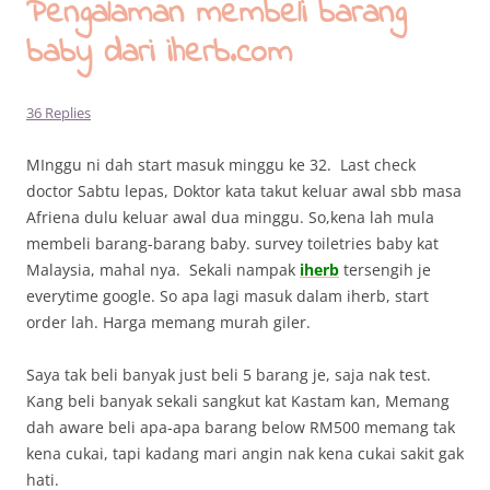
Pengalaman membeli barang
baby dari iherb.com
36 Replies
MInggu ni dah start masuk minggu ke 32. Last check
doctor Sabtu lepas, Doktor kata takut keluar awal sbb masa
Afriena dulu keluar awal dua minggu. So,kena lah mula
membeli barang-barang baby. survey toiletries baby kat
Malaysia, mahal nya. Sekali nampak
iherb
tersengih je
everytime google. So apa lagi masuk dalam iherb, start
order lah. Harga memang murah giler.
Saya tak beli banyak just beli 5 barang je, saja nak test.
Kang beli banyak sekali sangkut kat Kastam kan, Memang
dah aware beli apa-apa barang below RM500 memang tak
kena cukai, tapi kadang mari angin nak kena cukai sakit gak
hati.