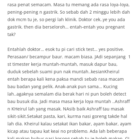
rasa penat semacam. Masa tu memang ada rasa loya-loya,
pening-pening n gastrik. So sebab dah 2 minggu lebih dah
dok mcm tu je, so pergi lah klinik. Doktor cek..ye you ada
gastrik. then dia berseloroh… entah-entah you pregnant
tak?
Entahlah doktor… esok tu pi cari stick test… yes positive.
Perasaan/ becampur baur. macam biasa. JAdi sepanjang 1
st timester kerja muntah-muntah, masuk dapur bau,
duduk sebelah suami pun nak muntah..kesianKheirul
entah berapa kali kena paksa mandi sebab rasa macam
bau badan yang pelik. Anak-anak pun sama… Kucing
lah..agaknya semalam dia berak hari ni pun boleh detect
bau busuk dia. Jadi masa masa kerja loya muntah ..Ashraff
n KHeirul lah yang masak. NAsib baik Ashraff tau masak
sikit-sikit.Setakat pasta, kari, kurma nasi goreng takde hal
lah dia. Kheirul kalau setakat ikan bakar, ayam bakar, ayam
kicap atau tapau kat keai no problemo. Ada lah beberapa
kali makan bubur nasi kosong sebab tu je boleh makan. GI