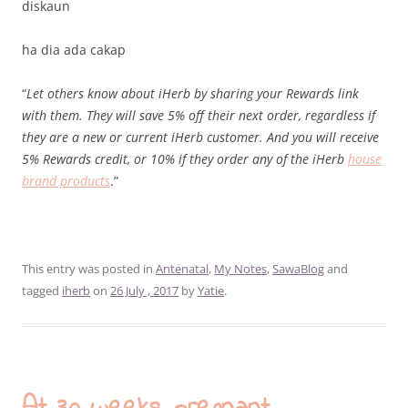
diskaun
ha dia ada cakap
“
Let others know about iHerb by sharing your Rewards link
with them. They will save 5% off their next order, regardless if
they are a new or current iHerb customer. And you will receive
5% Rewards credit, or 10% if they order any of the iHerb
house
brand products
.”
This entry was posted in
Antenatal
,
My Notes
,
SawaBlog
and
tagged
iherb
on
26 July , 2017
by
Yatie
.