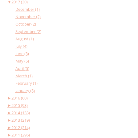
▼
2017 (30)
December (1)
November (2)
October (2)
September (2)
August (1)
July (4)
June (3)
May (5)
April (5)
March (1)
February (1)
January (3)
►
2016 (60)
►
2015 (93)
►
2014 (133)
►
2013 (219)
►
2012 (214)
►
2011 (296)