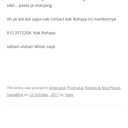
sikit… pasta je manjang
oh ye kot kot sapa nak contact kak Rohaya ini nombornya
012 2572258- Kak Rohaya
sekian ulasan ikhlas saya
This entry was posted in
Antenatal
,
Postnatal
,
Review & Nice Places
,
SawaBlog
on
22 October , 2017
by
Yatie
.