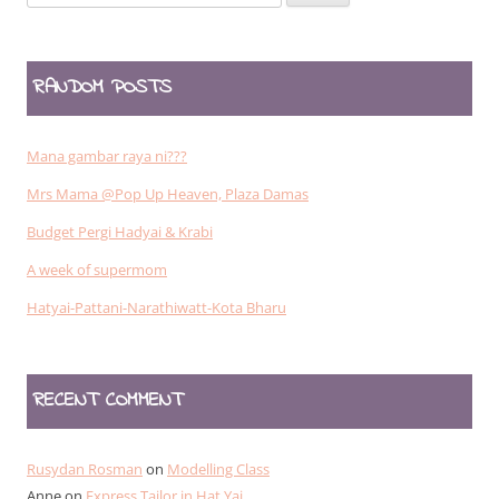
for:
RANDOM POSTS
Mana gambar raya ni???
Mrs Mama @Pop Up Heaven, Plaza Damas
Budget Pergi Hadyai & Krabi
A week of supermom
Hatyai-Pattani-Narathiwatt-Kota Bharu
RECENT COMMENT
Rusydan Rosman
on
Modelling Class
Anne
on
Express Tailor in Hat Yai