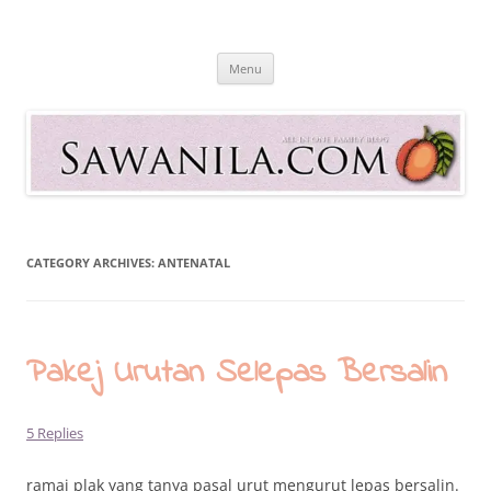
Skip
to
Sawanila.com
content
All In One Family Blog
Menu
CATEGORY ARCHIVES:
ANTENATAL
Pakej Urutan Selepas Bersalin
5 Replies
ramai plak yang tanya pasal urut mengurut lepas bersalin.