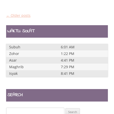
Post
←
Older posts
navigation
WAKTU SOLAT
Subuh
6:01 AM
Zohor
1:22 PM
Asar
4:41 PM
Maghrib
7:29 PM
Isyak
8:41 PM
SEARCH
Search