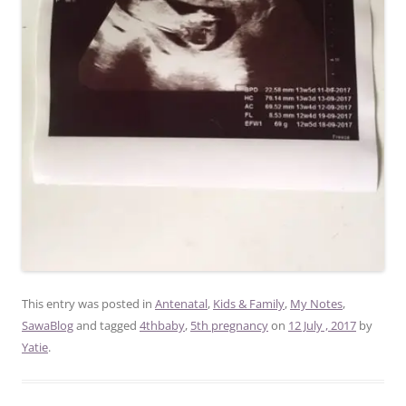
This entry was posted in
Antenatal
,
Kids & Family
,
My Notes
,
SawaBlog
and tagged
4thbaby
,
5th pregnancy
on
12 July , 2017
by
Yatie
.