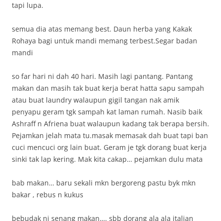
tapi lupa.
semua dia atas memang best. Daun herba yang Kakak
Rohaya bagi untuk mandi memang terbest.Segar badan
mandi
so far hari ni dah 40 hari. Masih lagi pantang. Pantang
makan dan masih tak buat kerja berat hatta sapu sampah
atau buat laundry walaupun gigil tangan nak amik
penyapu geram tgk sampah kat laman rumah. Nasib baik
Ashraff n Afriena buat walaupun kadang tak berapa bersih.
Pejamkan jelah mata tu.masak memasak dah buat tapi ban
cuci mencuci org lain buat. Geram je tgk dorang buat kerja
sinki tak lap kering. Mak kita cakap… pejamkan dulu mata
bab makan… baru sekali mkn bergoreng pastu byk mkn
bakar , rebus n kukus
bebudak ni senang makan…. sbb dorang ala ala italian