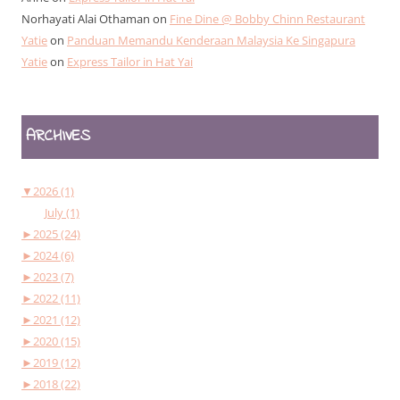
Norhayati Alai Othaman
on
Fine Dine @ Bobby Chinn Restaurant
Yatie
on
Panduan Memandu Kenderaan Malaysia Ke Singapura
Yatie
on
Express Tailor in Hat Yai
ARCHIVES
▼
2026 (1)
July (1)
►
2025 (24)
►
2024 (6)
►
2023 (7)
►
2022 (11)
►
2021 (12)
►
2020 (15)
►
2019 (12)
►
2018 (22)