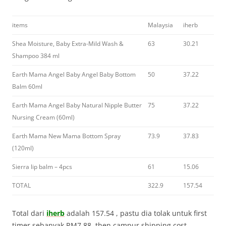
items
Malaysia
iherb
Shea Moisture, Baby Extra-Mild Wash &
63
30.21
Shampoo 384 ml
Earth Mama Angel Baby Angel Baby Bottom
50
37.22
Balm 60ml
Earth Mama Angel Baby Natural Nipple Butter
75
37.22
Nursing Cream (60ml)
Earth Mama New Mama Bottom Spray
73.9
37.83
(120ml)
Sierra lip balm – 4pcs
61
15.06
TOTAL
322.9
157.54
Total dari
iherb
adalah 157.54 , pastu dia tolak untuk first
timer sebanyak RM7.88, then campur shipping cost