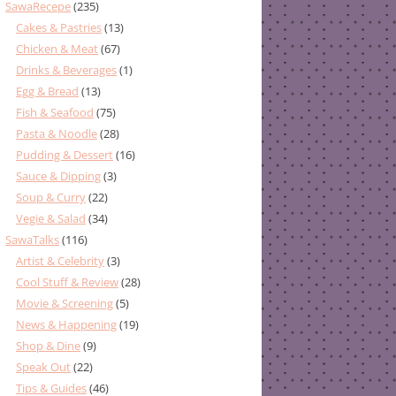
SawaRecepe
(235)
Cakes & Pastries
(13)
Chicken & Meat
(67)
Drinks & Beverages
(1)
Egg & Bread
(13)
Fish & Seafood
(75)
Pasta & Noodle
(28)
Pudding & Dessert
(16)
Sauce & Dipping
(3)
Soup & Curry
(22)
Vegie & Salad
(34)
SawaTalks
(116)
Artist & Celebrity
(3)
Cool Stuff & Review
(28)
Movie & Screening
(5)
News & Happening
(19)
Shop & Dine
(9)
Speak Out
(22)
Tips & Guides
(46)