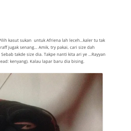
Pilih kasut sukan untuk Afriena lah leceh…kaler tu tak
ff jugak senang… Amik, try pakai, cari size dah
 Sebab takde size dia. Takpe nanti kita ari ye …Rayyan
ead: kenyang). Kalau lapar baru dia bising.