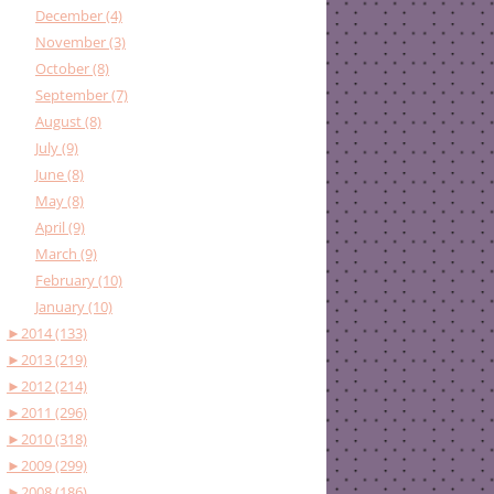
December (4)
November (3)
October (8)
September (7)
August (8)
July (9)
June (8)
May (8)
April (9)
March (9)
February (10)
January (10)
►
2014 (133)
►
2013 (219)
►
2012 (214)
►
2011 (296)
►
2010 (318)
►
2009 (299)
►
2008 (186)