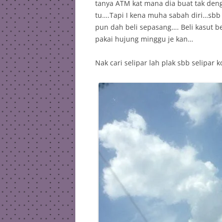
tanya ATM kat mana dia buat tak denga
tu….Tapi I kena muha sabah diri…sbb 
pun dah beli sepasang…. Beli kasut 
pakai hujung minggu je kan…
Nak cari selipar lah plak sbb selip