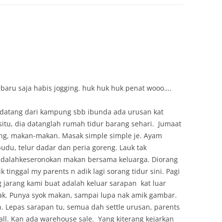
u baru saja habis jogging. huk huk huk penat wooo….
datang dari kampung sbb ibunda ada urusan kat
situ, dia datanglah rumah tidur barang sehari. Jumaat
ang, makan-makan. Masak simple simple je. Ayam
udu, telur dadar dan peria goreng. Lauk tak
dalahkeseronokan makan bersama keluarga. Diorang
k tinggal my parents n adik lagi sorang tidur sini. Pagi
g jarang kami buat adalah keluar sarapan kat luar
mak. Punya syok makan, sampai lupa nak amik gambar.
 Lepas sarapan tu, semua dah settle urusan, parents
ll. Kan ada warehouse sale. Yang kiterang kejarkan