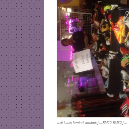
beli kasut lambak lambak je…RM20-RM30 je..