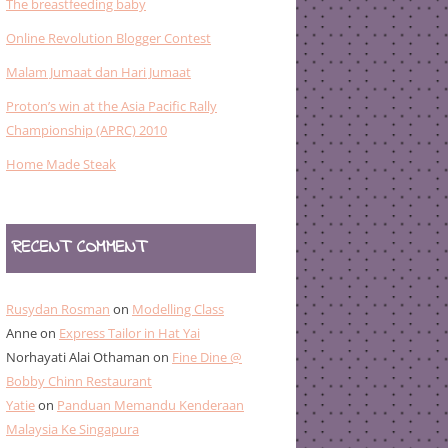
The breastfeeding baby
Online Revolution Blogger Contest
Malam Jumaat dan Hari Jumaat
Proton’s win at the Asia Pacific Rally
Championship (APRC) 2010
Home Made Steak
RECENT COMMENT
Rusydan Rosman
on
Modelling Class
Anne
on
Express Tailor in Hat Yai
Norhayati Alai Othaman
on
Fine Dine @
Bobby Chinn Restaurant
Yatie
on
Panduan Memandu Kenderaan
Malaysia Ke Singapura