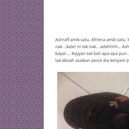
Ashraff amik satu, Afriena amik satu. 
nak …kaler ni tak nak… adehhhh… Ashra
bayar…. Rayyan tak beli apa-apa pun..
tak kkisah asalkan perut dia kenyam (r