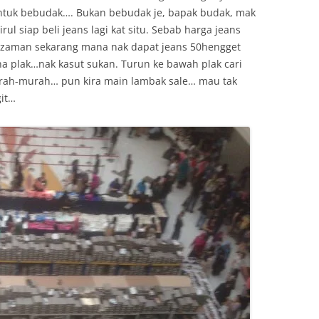
untuk bebudak…. Bukan bebudak je, bapak budak, mak
ul siap beli jeans lagi kat situ. Sebab harga jeans
p zaman sekarang mana nak dapat jeans 50hengget
ena plak…nak kasut sukan. Turun ke bawah plak cari
urah-murah… pun kira main lambak sale… mau tak
git…