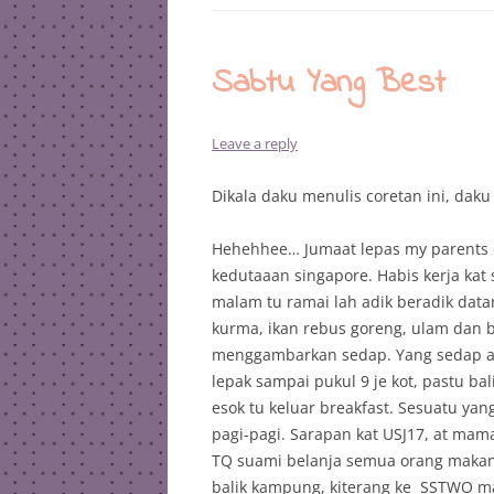
Sabtu Yang Best
Leave a reply
Dikala daku menulis coretan ini, dak
Hehehhee… Jumaat lepas my parents 
kedutaaan singapore. Habis kerja kat 
malam tu ramai lah adik beradik dat
kurma, ikan rebus goreng, ulam dan b
menggambarkan sedap. Yang sedap a
lepak sampai pukul 9 je kot, pastu bali
esok tu keluar breakfast. Sesuatu yan
pagi-pagi. Sarapan kat USJ17, at ma
TQ suami belanja semua orang makan.
balik kampung, kiterang ke SSTWO ma