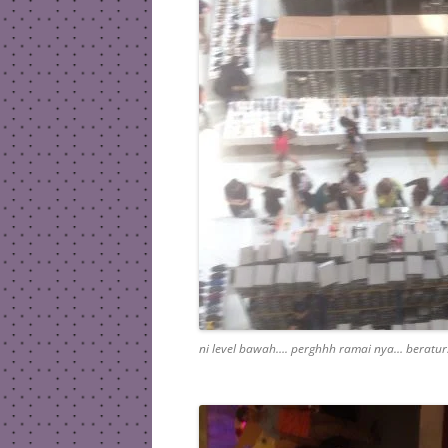
ni level bawah…. perghhh ramai nya… beratur.