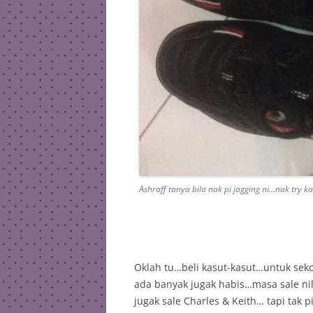
Ashraff tanya bila nak pi jogging ni…nak try k
Oklah tu…beli kasut-kasut…untuk sekol
ada banyak jugak habis…masa sale nil
jugak sale Charles & Keith… tapi tak 