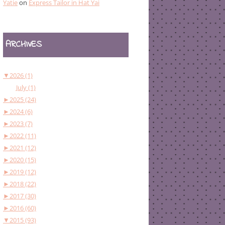
Yatie
on
Express Tailor in Hat Yai
ARCHIVES
▼
2026 (1)
July (1)
►
2025 (24)
►
2024 (6)
►
2023 (7)
►
2022 (11)
►
2021 (12)
►
2020 (15)
►
2019 (12)
►
2018 (22)
►
2017 (30)
►
2016 (60)
▼
2015 (93)