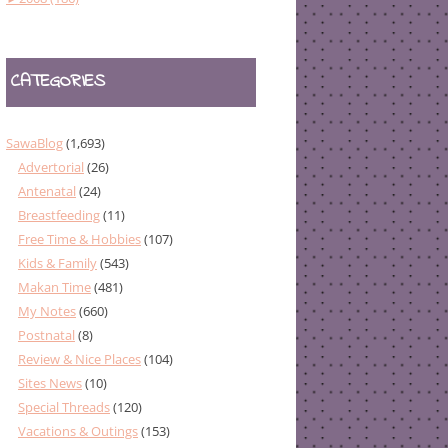
CATEGORIES
SawaBlog
(1,693)
Advertorial
(26)
Antenatal
(24)
Breastfeeding
(11)
Free Time & Hobbies
(107)
Kids & Family
(543)
Makan Time
(481)
My Notes
(660)
Postnatal
(8)
Review & Nice Places
(104)
Sites News
(10)
Special Threads
(120)
Vacations & Outings
(153)