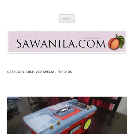
Skip
to
Sawanila.com
content
All In One Family Blog
Menu
CATEGORY ARCHIVES:
SPECIAL THREADS