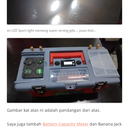
ini LED Sport light memang super terang gila…. puas hati…
Gambar kat atas ni adalah pandangan dari atas.
Saya juga tambah
Battery Capacity Meter
dan Banana Jack