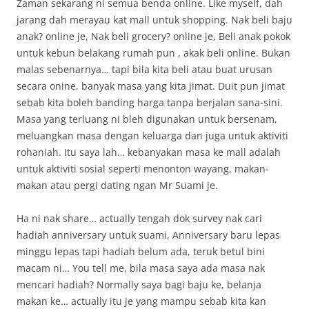
Zaman sekarang ni semua benda online. Like myself, dah
jarang dah merayau kat mall untuk shopping. Nak beli baju
anak? online je, Nak beli grocery? online je, Beli anak pokok
untuk kebun belakang rumah pun , akak beli online. Bukan
malas sebenarnya… tapi bila kita beli atau buat urusan
secara onine, banyak masa yang kita jimat. Duit pun jimat
sebab kita boleh banding harga tanpa berjalan sana-sini.
Masa yang terluang ni bleh digunakan untuk bersenam,
meluangkan masa dengan keluarga dan juga untuk aktiviti
rohaniah. Itu saya lah… kebanyakan masa ke mall adalah
untuk aktiviti sosial seperti menonton wayang, makan-
makan atau pergi dating ngan Mr Suami je.
Ha ni nak share… actually tengah dok survey nak cari
hadiah anniversary untuk suami, Anniversary baru lepas
minggu lepas tapi hadiah belum ada, teruk betul bini
macam ni… You tell me, bila masa saya ada masa nak
mencari hadiah? Normally saya bagi baju ke, belanja
makan ke… actually itu je yang mampu sebab kita kan