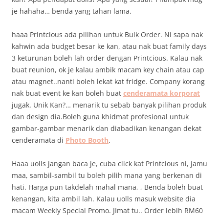
je hahaha… benda yang tahan lama.
haaa Printcious ada pilihan untuk Bulk Order. Ni sapa nak
kahwin ada budget besar ke kan, atau nak buat family days
3 keturunan boleh lah order dengan Printcious. Kalau nak
buat reunion, ok je kalau ambik macam key chain atau cap
atau magnet..nanti boleh lekat kat fridge. Company korang
nak buat event ke kan boleh buat
cenderamata korporat
jugak. Unik Kan?… menarik tu sebab banyak pilihan produk
dan design dia.Boleh guna khidmat profesional untuk
gambar-gambar menarik dan diabadikan kenangan dekat
cenderamata di
Photo Booth
.
Haaa uolls jangan baca je, cuba click kat Printcious ni, jamu
maa, sambil-sambil tu boleh pilih mana yang berkenan di
hati. Harga pun takdelah mahal mana, , Benda boleh buat
kenangan, kita ambil lah. Kalau uolls masuk website dia
macam Weekly Special Promo. JImat tu.. Order lebih RM60