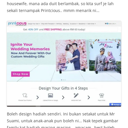
housewife, mana ada duit berlambak, so kita surf je lah
sekali ternampak Printcious.. mmm menarik ni…
Boleh design hadiah sendiri. Ini bukan setakat untuk Mr
Suami, untuk anak-anak pun boleh ni… Nak tepek gambar
family kat hadiah masing-masing… amacam…best boleh