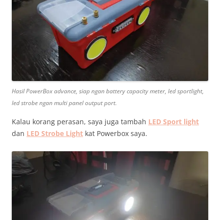
Hasil PowerBox advance, siap ngan battery capacity meter, led sportlight,
led strobe ngan multi panel output port.
Kalau korang perasan, saya juga tambah
LED Sport light
dan
LED Strobe Light
kat Powerbox saya.