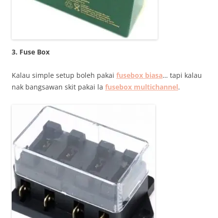
3. Fuse Box
Kalau simple setup boleh pakai
fusebox biasa
… tapi kalau
nak bangsawan skit pakai la
fusebox multichannel
.