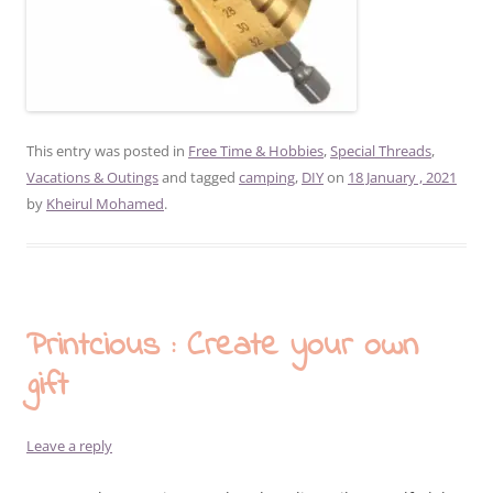
This entry was posted in
Free Time & Hobbies
,
Special Threads
,
Vacations & Outings
and tagged
camping
,
DIY
on
18 January , 2021
by
Kheirul Mohamed
.
Printcious : Create your own
gift
Leave a reply