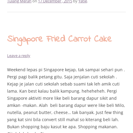
Tulang Merah
on
17 December , 2015
by
Yatie
.
Singapore Fried Carrot Cake
Leave a reply
Weekend lepas pi Singapore kejap, tak sampai sehari pun .
Pergi pagi balik petang gitu. Saja jenjalan cuti sekolah .
Kejap je jalan cuti sekolah sebab suami tak leh amik cuti
lama. Kan best kalau balik kampung. heheheheh. Pergi
Singapore aktiviti more like beli barang dapur sikit and
amkan -makan. Alah beli barang dapur were like beli Milo,
nutella, peanut butter, cheese… tak banyak. Just few thing
yang kat sini bila convert still mahal so kiterang beli lah.
Bukan shopping baju kasut ke apa. Shopping makanan.