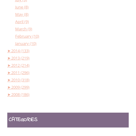
June (8)
May (8)
April (9)
March (9)
February (10)
January (10)
►
2014 (133)
►
2013 (219)
►
2012 (214)
►
2011 (296)
►
2010 (318)
►
2009 (299)
►
2008 (186)
CATEGORIES