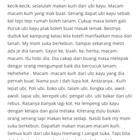
kecik-kecik, selalulah makan kuih dari ubi kayu. Macam
macam kuih yang mak buat. Senang dapat ubi kayu sebab
kat tepi tepi rumah boleh tanam. Cukup masa boleh gali.
Pucuk ubi kayu plak boleh buat masak lemak. Bestnya
duduk kat kampung kalau kita boleh manfaatkan masa dan
tanah. My mom suka berkebun. Sampai sekarang mesti
ada je dia tanam. Sayur ke, buah, ke, herba, macam-
macam. Itu hobi dia. Dia cakap dari buang masa melepak
dengar orang mengumpat baik dia bercucuk tanam.
Hehehehe . Macam -macam kuih dari ubi kayu yang dia
pernah buat. Nama pun I dah lupa kot. Antaranya.. Kuih
lepat ubi, Poli ubi, boko ubi, talam ubi, bingka ubi, awol-
awoll, tapai ubi, kerepek ubi, pengat ubi, ubi bakar dan ubi
rebus. Rasanya banyak lagi kot. Ha lempeng ubi kayu
dengan kelapa dan gula melaka. Kiterang dulu bukan
orang senang tapi makan kena sedap. Nasib baik my mom
suka berkebun. Dapatlah makan macam-macam kuih.
Semua kuih dari ubi kayu memang I sangat suka. Tapi bila