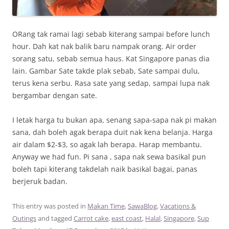
ORang tak ramai lagi sebab kiterang sampai before lunch
hour. Dah kat nak balik baru nampak orang. Air order
sorang satu, sebab semua haus. Kat Singapore panas dia
lain. Gambar Sate takde plak sebab, Sate sampai dulu,
terus kena serbu. Rasa sate yang sedap, sampai lupa nak
bergambar dengan sate.
I letak harga tu bukan apa, senang sapa-sapa nak pi makan
sana, dah boleh agak berapa duit nak kena belanja. Harga
air dalam $2-$3, so agak lah berapa. Harap membantu.
Anyway we had fun. Pi sana , sapa nak sewa basikal pun
boleh tapi kiterang takdelah naik basikal bagai, panas
berjeruk badan.
This entry was posted in
Makan Time
,
SawaBlog
,
Vacations &
Outings
and tagged
Carrot cake
,
east coast
,
Halal
,
Singapore
,
Sup