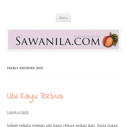
Skip
to
Sawanila.com
content
All In One Family Blog
Menu
YEARLY ARCHIVES:
2015
Ubi Kayu Rebus
Leave a reply
Sekali sekala makan ubi kayu rebus sedap kan. Dulu masa