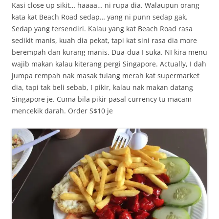
Kasi close up sikit… haaaa… ni rupa dia. Walaupun orang
kata kat Beach Road sedap… yang ni punn sedap gak.
Sedap yang tersendiri. Kalau yang kat Beach Road rasa
sedikit manis, kuah dia pekat, tapi kat sini rasa dia more
berempah dan kurang manis. Dua-dua I suka. NI kira menu
wajib makan kalau kiterang pergi Singapore. Actually, I dah
jumpa rempah nak masak tulang merah kat supermarket
dia, tapi tak beli sebab, I pikir, kalau nak makan datang
Singapore je. Cuma bila pikir pasal currency tu macam
mencekik darah. Order S$10 je