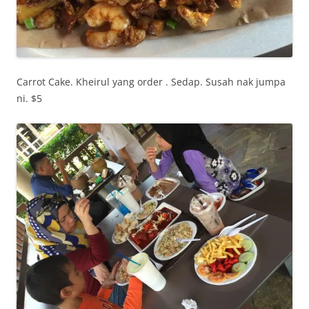
Carrot Cake. Kheirul yang order . Sedap. Susah nak jumpa
ni. $5