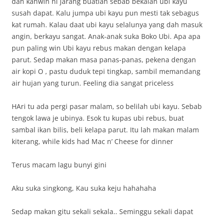
dah kahwin ni jarang buatlah sebab bekalan ubi kayu
susah dapat. Kalu jumpa ubi kayu pun mesti tak sebagus
kat rumah. Kalau daat ubi kayu selalunya yang dah masuk
angin, berkayu sangat. Anak-anak suka Boko Ubi. Apa apa
pun paling win Ubi kayu rebus makan dengan kelapa
parut. Sedap makan masa panas-panas, pekena dengan
air kopi O , pastu duduk tepi tingkap, sambil memandang
air hujan yang turun. Feeling dia sangat priceless
HAri tu ada pergi pasar malam, so belilah ubi kayu. Sebab
tengok lawa je ubinya. Esok tu kupas ubi rebus, buat
sambal ikan bilis, beli kelapa parut. Itu lah makan malam
kiterang, while kids had Mac n’ Cheese for dinner
Terus macam lagu bunyi gini
Aku suka singkong, Kau suka keju hahahaha
Sedap makan gitu sekali sekala.. Seminggu sekali dapat