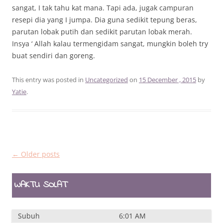
sangat, I tak tahu kat mana. Tapi ada, jugak campuran
resepi dia yang I jumpa. Dia guna sedikit tepung beras,
parutan lobak putih dan sedikit parutan lobak merah.
Insya ‘ Allah kalau termengidam sangat, mungkin boleh try
buat sendiri dan goreng.
This entry was posted in
Uncategorized
on
15 December , 2015
by
Yatie
.
Post
←
Older posts
navigation
WAKTU SOLAT
Subuh
6:01 AM