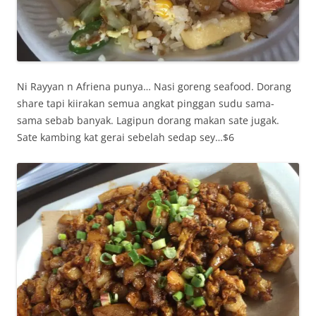
Ni Rayyan n Afriena punya… Nasi goreng seafood. Dorang
share tapi kiirakan semua angkat pinggan sudu sama-
sama sebab banyak. Lagipun dorang makan sate jugak.
Sate kambing kat gerai sebelah sedap sey…$6