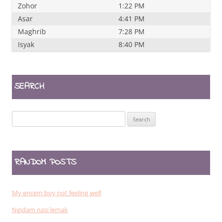
Zohor
1:22 PM
Asar
4:41 PM
Maghrib
7:28 PM
Isyak
8:40 PM
SEARCH
Search
for:
RANDOM POSTS
My encem boy not feeling well
Ngidam nasi lemak