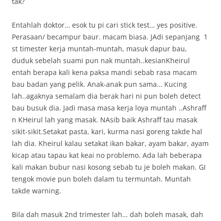
tak?
Entahlah doktor… esok tu pi cari stick test… yes positive.
Perasaan/ becampur baur. macam biasa. JAdi sepanjang 1
st timester kerja muntah-muntah, masuk dapur bau,
duduk sebelah suami pun nak muntah..kesianKheirul
entah berapa kali kena paksa mandi sebab rasa macam
bau badan yang pelik. Anak-anak pun sama… Kucing
lah..agaknya semalam dia berak hari ni pun boleh detect
bau busuk dia. Jadi masa masa kerja loya muntah ..Ashraff
n KHeirul lah yang masak. NAsib baik Ashraff tau masak
sikit-sikit.Setakat pasta, kari, kurma nasi goreng takde hal
lah dia. Kheirul kalau setakat ikan bakar, ayam bakar, ayam
kicap atau tapau kat keai no problemo. Ada lah beberapa
kali makan bubur nasi kosong sebab tu je boleh makan. GI
tengok movie pun boleh dalam tu termuntah. Muntah
takde warning.
Bila dah masuk 2nd trimester lah… dah boleh masak, dah