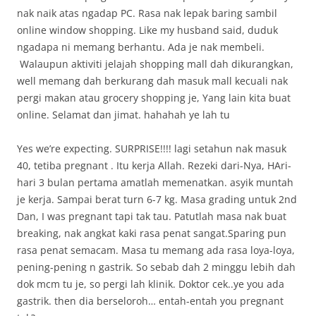
nak naik atas ngadap PC. Rasa nak lepak baring sambil
online window shopping. Like my husband said, duduk
ngadapa ni memang berhantu. Ada je nak membeli.
Walaupun aktiviti jelajah shopping mall dah dikurangkan,
well memang dah berkurang dah masuk mall kecuali nak
pergi makan atau grocery shopping je, Yang lain kita buat
online. Selamat dan jimat. hahahah ye lah tu
Yes we’re expecting. SURPRISE!!!! lagi setahun nak masuk
40, tetiba pregnant . Itu kerja Allah. Rezeki dari-Nya, HAri-
hari 3 bulan pertama amatlah memenatkan. asyik muntah
je kerja. Sampai berat turn 6-7 kg. Masa grading untuk 2nd
Dan, I was pregnant tapi tak tau. Patutlah masa nak buat
breaking, nak angkat kaki rasa penat sangat.Sparing pun
rasa penat semacam. Masa tu memang ada rasa loya-loya,
pening-pening n gastrik. So sebab dah 2 minggu lebih dah
dok mcm tu je, so pergi lah klinik. Doktor cek..ye you ada
gastrik. then dia berseloroh… entah-entah you pregnant