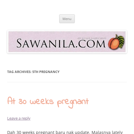
Skip
to
Sawanila.com
content
All In One Family Blog
Menu
TAG ARCHIVES:
5TH PREGNANCY
At 30 weeks pregnant
Leave a reply
Dah 30 weeks pregnant baru nak update. Malasnya lately