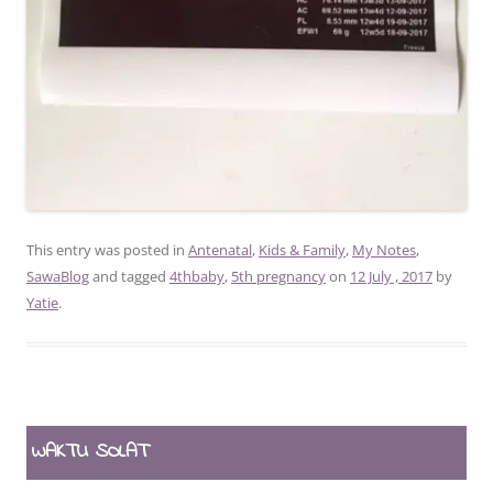
This entry was posted in
Antenatal
,
Kids & Family
,
My Notes
,
SawaBlog
and tagged
4thbaby
,
5th pregnancy
on
12 July , 2017
by
Yatie
.
WAKTU SOLAT