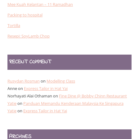
Mee Kuah Kelantan – 11 Ramadhan
Packing to hospital
Tortilla
Resepi: SoyLamb Chop
RECENT COMMENT
Rusydan Rosman
on
Modelling Class
Anne
on
Express Tailor in Hat Yai
Norhayati Alai Othaman
on
Fine Dine @ Bobby Chinn Restaurant
Yatie
on
Panduan Memandu Kenderaan Malaysia Ke Singapura
Yatie
on
Express Tailor in Hat Yai
ARCHIVES