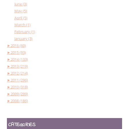
June (3)
May (5)
April (5)
March (1)
February (1)
January (3)
►
2016 (60)
►
2015 (93)
►
2014 (133)
►
2013 (219)
►
2012 (214)
►
2011 (296)
►
2010 (318)
►
2009 (299)
►
2008 (186)
CATEGORIES