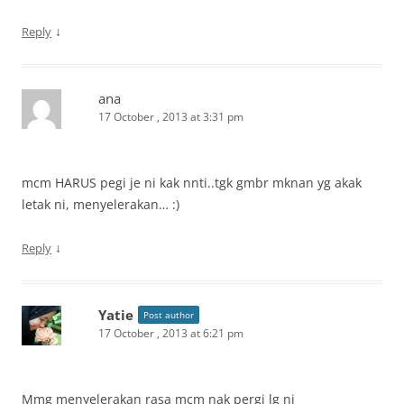
↓
Reply
ana
17 October , 2013 at 3:31 pm
mcm HARUS pegi je ni kak nnti..tgk gmbr mknan yg akak
letak ni, menyelerakan… :)
↓
Reply
Yatie
Post author
17 October , 2013 at 6:21 pm
Mmg menyelerakan rasa mcm nak pergi lg ni