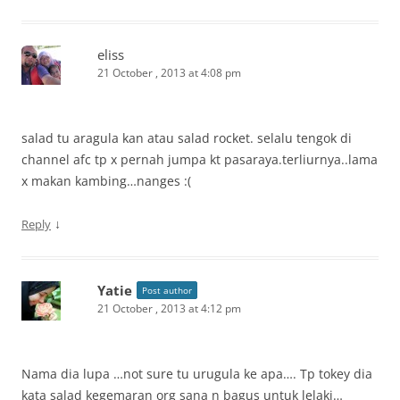
eliss
21 October , 2013 at 4:08 pm
salad tu aragula kan atau salad rocket. selalu tengok di
channel afc tp x pernah jumpa kt pasaraya.terliurnya..lama
x makan kambing…nanges :(
↓
Reply
Yatie
Post author
21 October , 2013 at 4:12 pm
Nama dia lupa …not sure tu urugula ke apa…. Tp tokey dia
kata salad kegemaran org sana n bagus untuk lelaki…