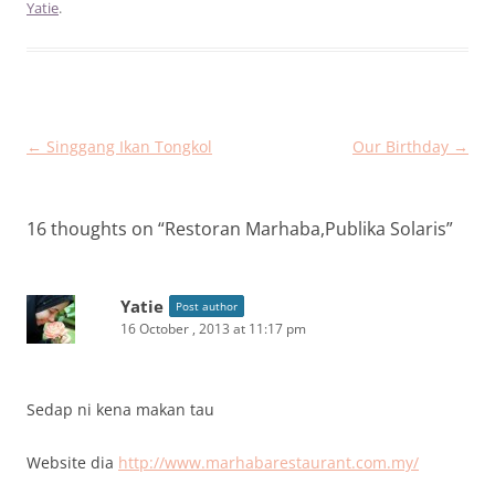
Yatie
.
Post
←
Singgang Ikan Tongkol
Our Birthday
→
navigation
16 thoughts on “
Restoran Marhaba,Publika Solaris
”
Yatie
Post author
16 October , 2013 at 11:17 pm
Sedap ni kena makan tau
Website dia
http://www.marhabarestaurant.com.my/