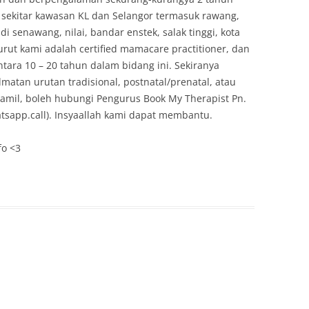
 sekitar kawasan KL dan Selangor termasuk rawang,
i senawang, nilai, bandar enstek, salak tinggi, kota
urut kami adalah certified mamacare practitioner, dan
ara 10 – 20 tahun dalam bidang ini. Sekiranya
atan urutan tradisional, postnatal/prenatal, atau
 hamil, boleh hubungi Pengurus Book My Therapist Pn.
tsapp.call). Insyaallah kami dapat membantu.
fo <3