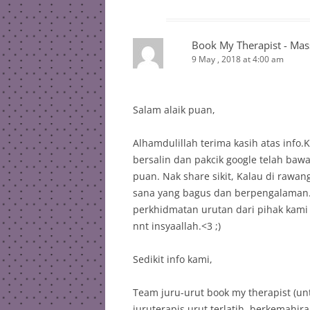
Book My Therapist - Mas
9 May , 2018 at 4:00 am
Salam alaik puan,
Alhamdulillah terima kasih atas info
bersalin dan pakcik google telah bawa 
puan. Nak share sikit, Kalau di rawan
sana yang bagus dan berpengalaman
perkhidmatan urutan dari pihak kami 
nnt insyaallah.<3 ;)
Sedikit info kami,
Team juru-urut book my therapist (unt
juruterapis urut terlatih, berkemah