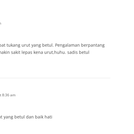
m
apat tukang urut yang betul. Pengalaman berpantang
kin sakit lepas kena urut,huhu. sadis betul
t 8:36 am
ut yang betul dan baik hati