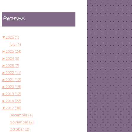
ARCHIVES
▼
2026 (1)
July (1)
►
2025 (24)
►
2024 (6)
►
2023 (7)
►
2022 (11)
►
2021 (12)
►
2020 (15)
►
2019 (12)
►
2018 (22)
▼
2017 (30)
December (1)
November (2)
October (2)