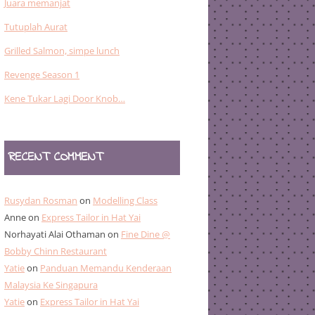
Juara memanjat
Tutuplah Aurat
Grilled Salmon, simpe lunch
Revenge Season 1
Kene Tukar Lagi Door Knob…
RECENT COMMENT
Rusydan Rosman
on
Modelling Class
Anne
on
Express Tailor in Hat Yai
Norhayati Alai Othaman
on
Fine Dine @
Bobby Chinn Restaurant
Yatie
on
Panduan Memandu Kenderaan
Malaysia Ke Singapura
Yatie
on
Express Tailor in Hat Yai