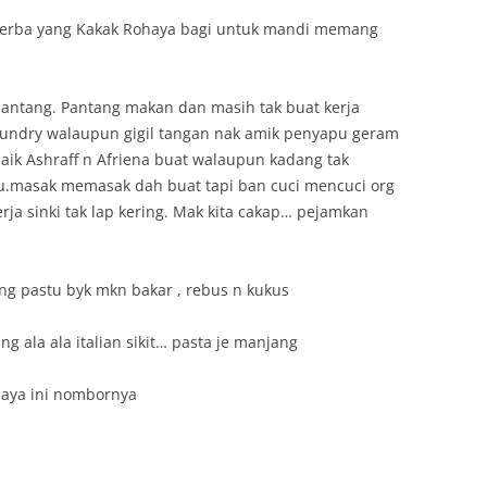
herba yang Kakak Rohaya bagi untuk mandi memang
i pantang. Pantang makan dan masih tak buat kerja
aundry walaupun gigil tangan nak amik penyapu geram
aik Ashraff n Afriena buat walaupun kadang tak
tu.masak memasak dah buat tapi ban cuci mencuci org
erja sinki tak lap kering. Mak kita cakap… pejamkan
g pastu byk mkn bakar , rebus n kukus
 ala ala italian sikit… pasta je manjang
ohaya ini nombornya