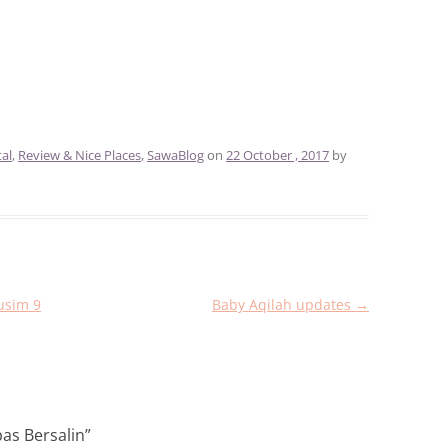
al
,
Review & Nice Places
,
SawaBlog
on
22 October , 2017
by
usim 9
Baby Aqilah updates
→
as Bersalin
”