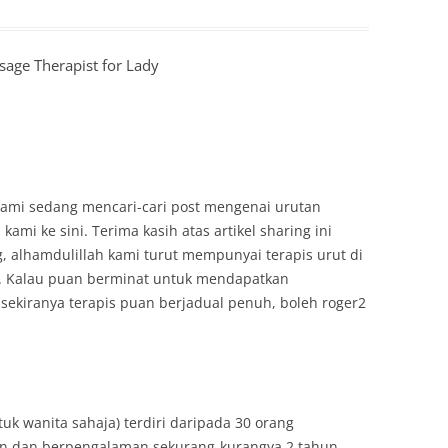
sage Therapist for Lady
.Kami sedang mencari-cari post mengenai urutan
kami ke sini. Terima kasih atas artikel sharing ini
g, alhamdulillah kami turut mempunyai terapis urut di
. Kalau puan berminat untuk mendapatkan
sekiranya terapis puan berjadual penuh, boleh roger2
uk wanita sahaja) terdiri daripada 30 orang
iran dan berpengalaman sekurang-kurangya 2 tahun