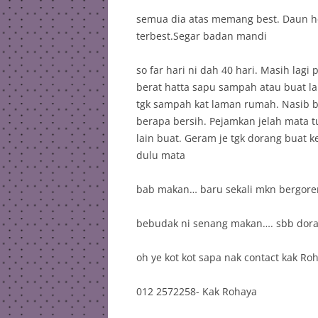
semua dia atas memang best. Daun 
terbest.Segar badan mandi
so far hari ni dah 40 hari. Masih lag
berat hatta sapu sampah atau buat l
tgk sampah kat laman rumah. Nasib b
berapa bersih. Pejamkan jelah mata 
lain buat. Geram je tgk dorang buat k
dulu mata
bab makan… baru sekali mkn bergoren
bebudak ni senang makan…. sbb dorang
oh ye kot kot sapa nak contact kak R
012 2572258- Kak Rohaya