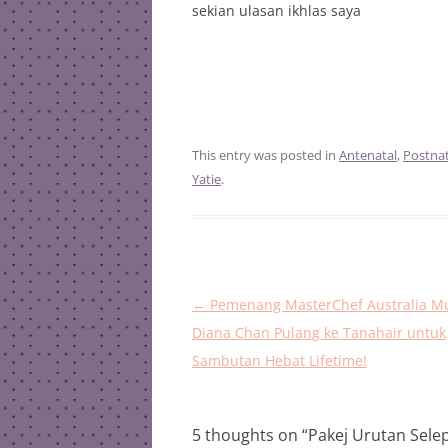
sekian ulasan ikhlas saya
This entry was posted in
Antenatal
,
Postnat
Yatie
.
Post
←
Pemenang MasterChef Australia M
navigation
Diana Chan Pulang ke Tanahair untuk
Sambutan Hebat Lifetime!
5 thoughts on “
Pakej Urutan Selep