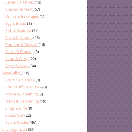
Cakes & Pastries
(13)
Chicken & Meat
(67)
Drinks & Beverages
(1)
Egg & Bread
(13)
Fish & Seafood
(75)
Pasta & Noodle
(28)
Pudding & Dessert
(16)
Sauce & Dipping
(3)
Soup & Curry
(22)
Vegie & Salad
(34)
SawaTalks
(116)
Artist & Celebrity
(3)
Cool Stuff & Review
(28)
Movie & Screening
(5)
News & Happening
(19)
Shop & Dine
(9)
Speak Out
(22)
Tips & Guides
(46)
Uncategorized
(82)