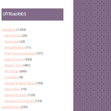
CATEGORIES
SawaBlog
(1,693)
Advertorial
(26)
Antenatal
(24)
Breastfeeding
(11)
Free Time & Hobbies
(107)
Kids & Family
(543)
Makan Time
(481)
My Notes
(660)
Postnatal
(8)
Review & Nice Places
(104)
Sites News
(10)
Special Threads
(120)
Vacations & Outings
(153)
SawaRecepe
(235)