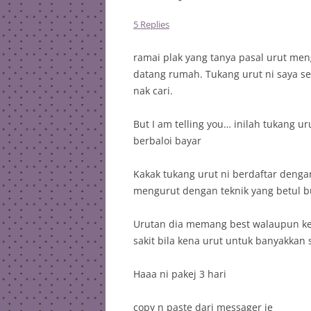
5 Replies
ramai plak yang tanya pasal urut meng
datang rumah. Tukang urut ni saya se
nak cari.
But I am telling you… inilah tukang 
berbaloi bayar
Kakak tukang urut ni berdaftar deng
mengurut dengan teknik yang betul 
Urutan dia memang best walaupun k
sakit bila kena urut untuk banyakkan 
Haaa ni pakej 3 hari
copy n paste dari messager je