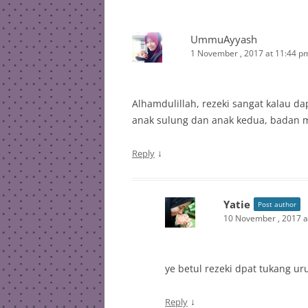
UmmuAyyash
1 November , 2017 at 11:44 p
Alhamdulillah, rezeki sangat kalau d
anak sulung dan anak kedua, badan ma
↓
Reply
Yatie
Post author
10 November , 2017 a
ye betul rezeki dpat tukang ur
↓
Reply