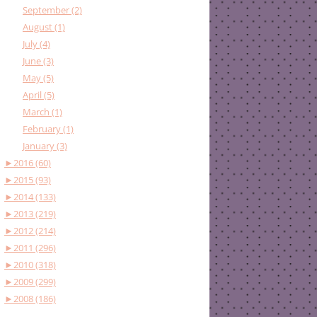
September (2)
August (1)
July (4)
June (3)
May (5)
April (5)
March (1)
February (1)
January (3)
►
2016 (60)
►
2015 (93)
►
2014 (133)
►
2013 (219)
►
2012 (214)
►
2011 (296)
►
2010 (318)
►
2009 (299)
►
2008 (186)