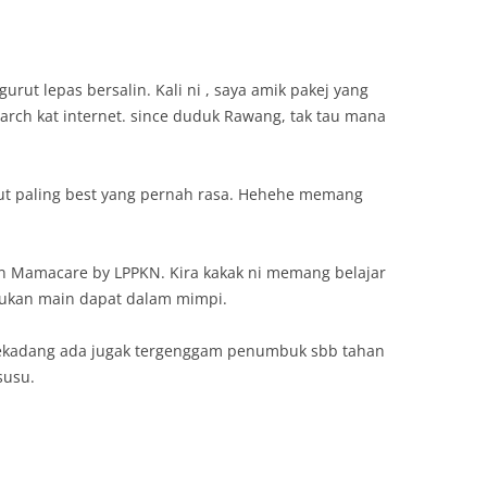
urut lepas bersalin. Kali ni , saya amik pakej yang
arch kat internet. since duduk Rawang, tak tau mana
urut paling best yang pernah rasa. Hehehe memang
an Mamacare by LPPKN. Kira kakak ni memang belajar
bukan main dapat dalam mimpi.
ekadang ada jugak tergenggam penumbuk sbb tahan
susu.