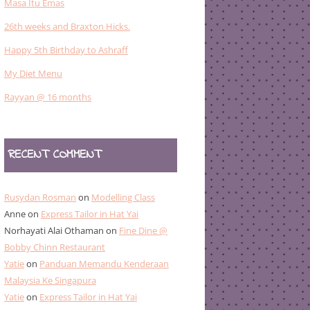
Masa Itu Emas
26th weeks and Braxton Hicks.
Happy 5th Birthday to Ashraff
My Diet Menu
Rayyan @ 16 months
RECENT COMMENT
Rusydan Rosman
on
Modelling Class
Anne
on
Express Tailor in Hat Yai
Norhayati Alai Othaman
on
Fine Dine @
Bobby Chinn Restaurant
Yatie
on
Panduan Memandu Kenderaan
Malaysia Ke Singapura
Yatie
on
Express Tailor in Hat Yai