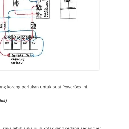
yang korang perlukan untuk buat PowerBox ini.
ink)
a, saya lebih suka pilih kotak yang sedang-sedang jer.