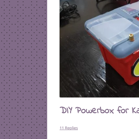
DIY Powerbox for K
11 Replies