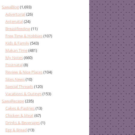
SawaBlog
(1,693)
Advertorial
(26)
Antenatal
(24)
Breastfeeding
(11)
Free Time & Hobbies
(107)
Kids & Family
(543)
Makan Time
(481)
My Notes
(660)
Postnatal
(8)
Review & Nice Places
(104)
Sites News
(10)
Special Threads
(120)
Vacations & Outings
(153)
SawaRecepe
(235)
Cakes & Pastries
(13)
Chicken & Meat
(67)
Drinks & Beverages
(1)
Egg & Bread
(13)