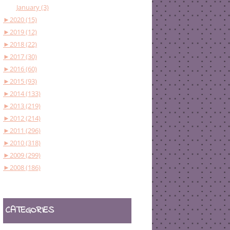
January (3)
►
2020 (15)
►
2019 (12)
►
2018 (22)
►
2017 (30)
►
2016 (60)
►
2015 (93)
►
2014 (133)
►
2013 (219)
►
2012 (214)
►
2011 (296)
►
2010 (318)
►
2009 (299)
►
2008 (186)
CATEGORIES