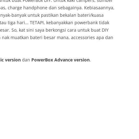
a untuk buat PowerBox DIY. Untuk kaki campers, sumber
pas, charge handphone dan sebagainya. Kebiasaannya,
yak-banyak untuk pastikan bekalan bateri/kuasa
tau tiga hari… TETAPI, kebanyakkan powerbank tidak
ar. So, kat sini saya berkongsi cara untuk buat DIY
ta nak muatkan bateri besar mana, accessories apa dan
c version
dan
PowerBox Advance version
.