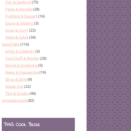
Fish & Seafood
(75)
Pasta & Noodle
(28)
Pudding & Dessert
(16)
Sauce & Dipping
(3)
Soup & Curry
(22)
Vegie & Salad
(34)
SawaTalks
(116)
Artist & Celebrity
(3)
Cool Stuff & Review
(28)
Movie & Screening
(5)
News & Happening
(19)
Shop & Dine
(9)
Speak Out
(22)
Tips & Guides
(46)
Uncategorized
(82)
THIS COOL BLOG