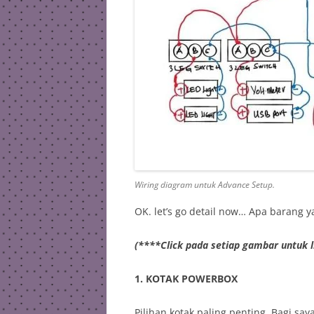
Wiring diagram untuk Advance Setup.
OK. let’s go detail now… Apa barang 
(****Click pada setiap gambar untuk l
1. KOTAK POWERBOX
Pilihan kotak paling penting. Bagi say