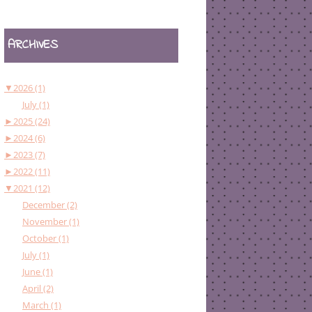
ARCHIVES
▼
2026 (1)
July (1)
►
2025 (24)
►
2024 (6)
►
2023 (7)
►
2022 (11)
▼
2021 (12)
December (2)
November (1)
October (1)
July (1)
June (1)
April (2)
March (1)