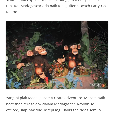
tuh. Kat Madagascar ada naik King Julien’s Beach Party-Go-
Round …
Yang ni plak Madagascar: A Crate Adventure. Macam naik
boat then terasa dok dalam Madagascar. Rayyan so
excited, siap nak duduk tepi lagi.Habis the rides semua