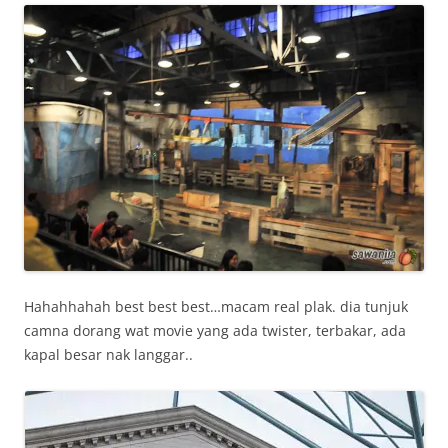
Hahahhahah best best best…macam real plak. dia tunjuk
camna dorang wat movie yang ada twister, terbakar, ada
kapal besar nak langgar..