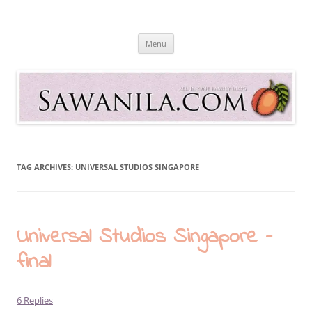
Skip
to
Sawanila.com
content
All In One Family Blog
Menu
TAG ARCHIVES:
UNIVERSAL STUDIOS SINGAPORE
Universal Studios Singapore –
final
6 Replies