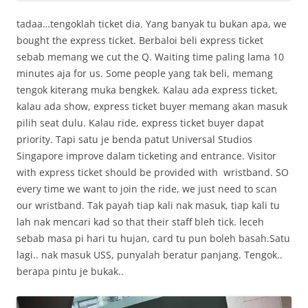
tadaa…tengoklah ticket dia. Yang banyak tu bukan apa, we
bought the express ticket. Berbaloi beli express ticket
sebab memang we cut the Q. Waiting time paling lama 10
minutes aja for us. Some people yang tak beli, memang
tengok kiterang muka bengkek. Kalau ada express ticket,
kalau ada show, express ticket buyer memang akan masuk
pilih seat dulu. Kalau ride, express ticket buyer dapat
priority. Tapi satu je benda patut Universal Studios
Singapore improve dalam ticketing and entrance. Visitor
with express ticket should be provided with wristband. SO
every time we want to join the ride, we just need to scan
our wristband. Tak payah tiap kali nak masuk, tiap kali tu
lah nak mencari kad so that their staff bleh tick. leceh
sebab masa pi hari tu hujan, card tu pun boleh basah.Satu
lagi.. nak masuk USS, punyalah beratur panjang. Tengok..
berapa pintu je bukak..