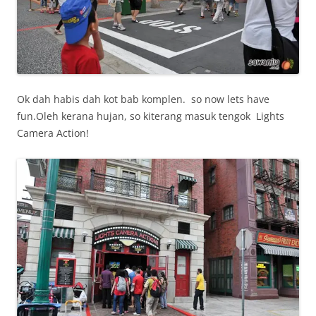
Ok dah habis dah kot bab komplen. so now lets have
fun.Oleh kerana hujan, so kiterang masuk tengok Lights
Camera Action!