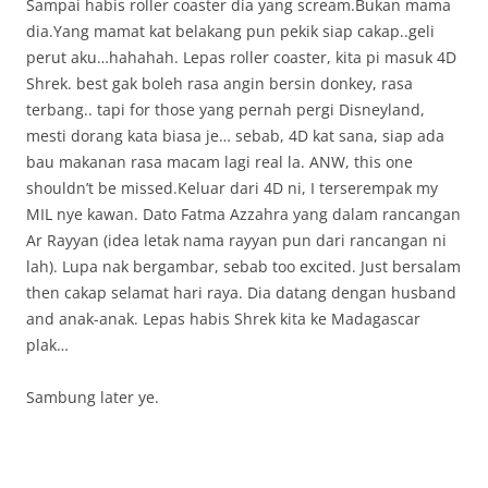
Sampai habis roller coaster dia yang scream.Bukan mama
dia.Yang mamat kat belakang pun pekik siap cakap..geli
perut aku…hahahah. Lepas roller coaster, kita pi masuk 4D
Shrek. best gak boleh rasa angin bersin donkey, rasa
terbang.. tapi for those yang pernah pergi Disneyland,
mesti dorang kata biasa je… sebab, 4D kat sana, siap ada
bau makanan rasa macam lagi real la. ANW, this one
shouldn’t be missed.Keluar dari 4D ni, I terserempak my
MIL nye kawan. Dato Fatma Azzahra yang dalam rancangan
Ar Rayyan (idea letak nama rayyan pun dari rancangan ni
lah). Lupa nak bergambar, sebab too excited. Just bersalam
then cakap selamat hari raya. Dia datang dengan husband
and anak-anak. Lepas habis Shrek kita ke Madagascar
plak…
Sambung later ye.