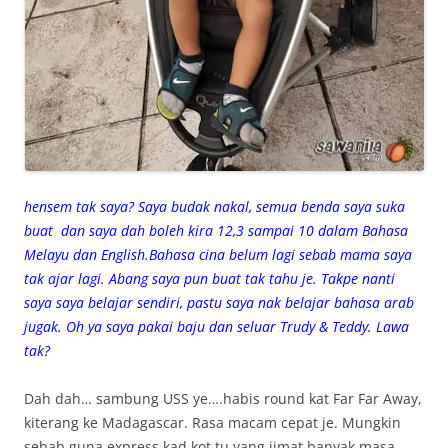
hensem tak saya? Saya budak nakal, semua benda saya suka
buat dan saya dah boleh kira 12,3 sampai 10 dalam Bahasa
Melayu dan English.Bahasa cina belum lagi sebab mama saya
tak ajar lagi. Abang saya pun buat tak tahu je. Takpe nanti
saya saya belajar sendiri, pastu saya nak belajar bahasa arab
jugak. Oh ya saya pakai baju dan seluar Trudy & Teddy. Lawa
tak?
Dah dah… sambung USS ye….habis round kat Far Far Away,
kiterang ke Madagascar. Rasa macam cepat je. Mungkin
sebab guna express kad kot tu yang jimat banyak masa