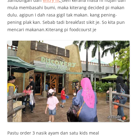
Sambungan dari
entry ni
,
oleh kerana masa ni hujan dah
mula membasahi bumi, maka kiterang decided pi makan
dulu. agipun I dah rasa gigil tak makan. kang pening-
pening plak kan. Sebab tadi breakfast sikit je. So kita pun
mencari makanan.Kiterang pi foodcourst je
Pastu order 3 nasik ayam dan satu kids meal