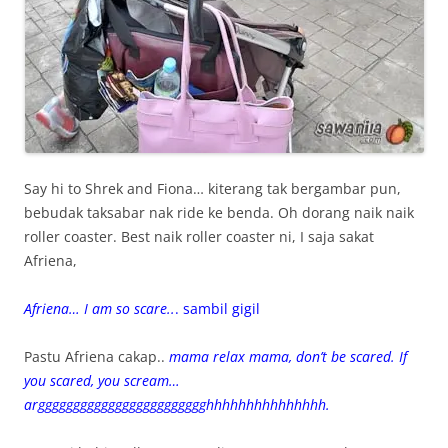
Say hi to Shrek and Fiona… kiterang tak bergambar pun,
bebudak taksabar nak ride ke benda. Oh dorang naik naik
roller coaster. Best naik roller coaster ni, I saja sakat
Afriena,
Afriena… I am so scare..
. sambil gigil
Pastu Afriena cakap..
mama relax mama, don’t be scared. If
you scared, you scream…
argggggggggggggggggggggggghhhhhhhhhhhhhhh.