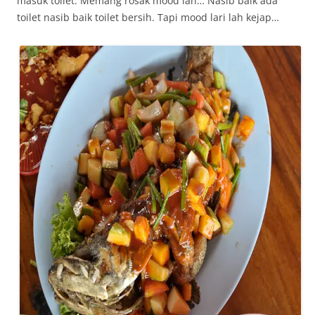
masuk toilet. Memang rosak mood lah… Nasib baik ada
toilet nasib baik toilet bersih. Tapi mood lari lah kejap…