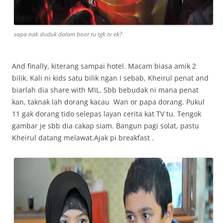
sapa nak duduk dalam boot tu tgk tv ek?
And finally, kiterang sampai hotel. Macam biasa amik 2
bilik. Kali ni kids satu bilik ngan I sebab, Kheirul penat and
biarlah dia share with MIL. Sbb bebudak ni mana penat
kan, taknak lah dorang kacau Wan or papa dorang. Pukul
11 gak dorang tido selepas layan cerita kat TV tu. Tengok
gambar je sbb dia cakap siam. Bangun pagi solat, pastu
Kheirul datang melawat.Ajak pi breakfast .