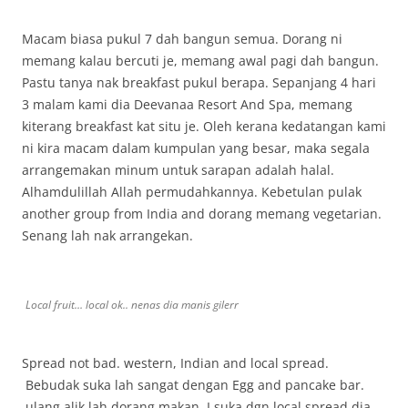
Macam biasa pukul 7 dah bangun semua. Dorang ni
memang kalau bercuti je, memang awal pagi dah bangun.
Pastu tanya nak breakfast pukul berapa. Sepanjang 4 hari
3 malam kami dia Deevanaa Resort And Spa, memang
kiterang breakfast kat situ je. Oleh kerana kedatangan kami
ni kira macam dalam kumpulan yang besar, maka segala
arrangemakan minum untuk sarapan adalah halal.
Alhamdulillah Allah permudahkannya. Kebetulan pulak
another group from India and dorang memang vegetarian.
Senang lah nak arrangekan.
Local fruit… local ok.. nenas dia manis gilerr
Spread not bad. western, Indian and local spread.
Bebudak suka lah sangat dengan Egg and pancake bar.
ulang alik lah dorang makan. I suka dgn local spread dia.