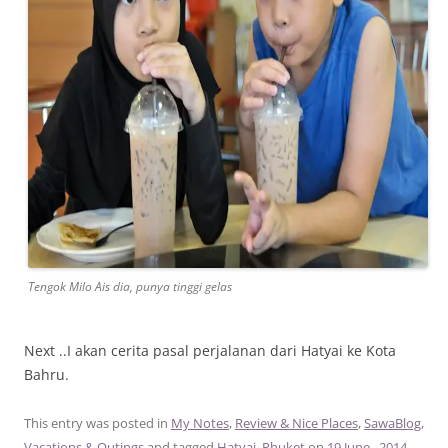
Tengok Milo Ais dia, punya tinggi gelas
Next ..I akan cerita pasal perjalanan dari Hatyai ke Kota
Bahru.
This entry was posted in
My Notes
,
Review & Nice Places
,
SawaBlog
,
Vacations & Outings
and tagged
Hatyai
,
Phuket
on
19 June , 2014