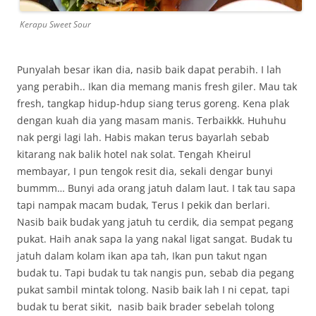
Kerapu Sweet Sour
Punyalah besar ikan dia, nasib baik dapat perabih. I lah
yang perabih.. Ikan dia memang manis fresh giler. Mau tak
fresh, tangkap hidup-hdup siang terus goreng. Kena plak
dengan kuah dia yang masam manis. Terbaikkk. Huhuhu
nak pergi lagi lah. Habis makan terus bayarlah sebab
kitarang nak balik hotel nak solat. Tengah Kheirul
membayar, I pun tengok resit dia, sekali dengar bunyi
bummm… Bunyi ada orang jatuh dalam laut. I tak tau sapa
tapi nampak macam budak, Terus I pekik dan berlari.
Nasib baik budak yang jatuh tu cerdik, dia sempat pegang
pukat. Haih anak sapa la yang nakal ligat sangat. Budak tu
jatuh dalam kolam ikan apa tah, Ikan pun takut ngan
budak tu. Tapi budak tu tak nangis pun, sebab dia pegang
pukat sambil mintak tolong. Nasib baik lah I ni cepat, tapi
budak tu berat sikit, nasib baik brader sebelah tolong