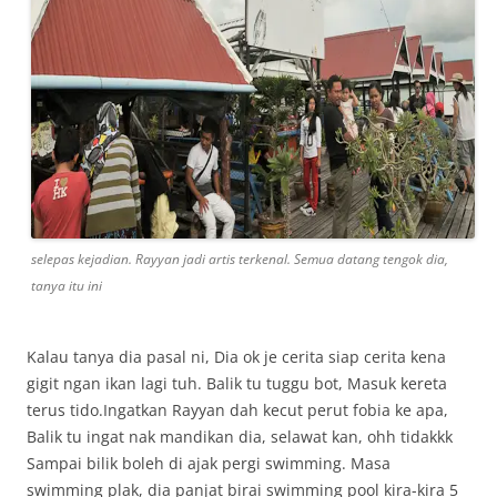
selepas kejadian. Rayyan jadi artis terkenal. Semua datang tengok dia,
tanya itu ini
Kalau tanya dia pasal ni, Dia ok je cerita siap cerita kena
gigit ngan ikan lagi tuh. Balik tu tuggu bot, Masuk kereta
terus tido.Ingatkan Rayyan dah kecut perut fobia ke apa,
Balik tu ingat nak mandikan dia, selawat kan, ohh tidakkk
Sampai bilik boleh di ajak pergi swimming. Masa
swimming plak, dia panjat birai swimming pool kira-kira 5