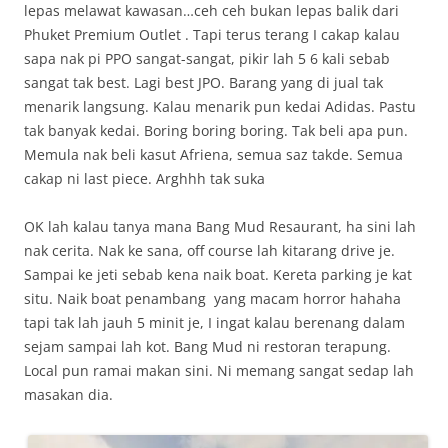
lepas melawat kawasan…ceh ceh bukan lepas balik dari
Phuket Premium Outlet . Tapi terus terang I cakap kalau
sapa nak pi PPO sangat-sangat, pikir lah 5 6 kali sebab
sangat tak best. Lagi best JPO. Barang yang di jual tak
menarik langsung. Kalau menarik pun kedai Adidas. Pastu
tak banyak kedai. Boring boring boring. Tak beli apa pun.
Memula nak beli kasut Afriena, semua saz takde. Semua
cakap ni last piece. Arghhh tak suka
OK lah kalau tanya mana Bang Mud Resaurant, ha sini lah
nak cerita. Nak ke sana, off course lah kitarang drive je.
Sampai ke jeti sebab kena naik boat. Kereta parking je kat
situ. Naik boat penambang yang macam horror hahaha
tapi tak lah jauh 5 minit je, I ingat kalau berenang dalam
sejam sampai lah kot. Bang Mud ni restoran terapung.
Local pun ramai makan sini. Ni memang sangat sedap lah
masakan dia.