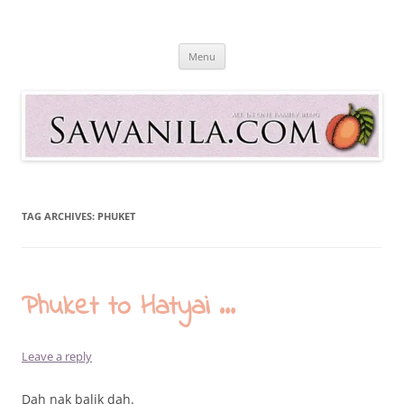
Skip
to
Sawanila.com
content
All In One Family Blog
Menu
TAG ARCHIVES:
PHUKET
Phuket to Hatyai …
Leave a reply
Dah nak balik dah.