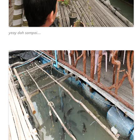
yeay dah sampai….