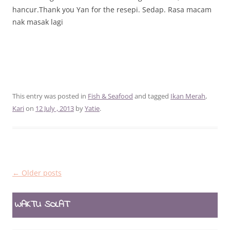
hancur.Thank you Yan for the resepi. Sedap. Rasa macam
nak masak lagi
This entry was posted in
Fish & Seafood
and tagged
Ikan Merah
,
Kari
on
12 July , 2013
by
Yatie
.
Post
←
Older posts
navigation
WAKTU SOLAT