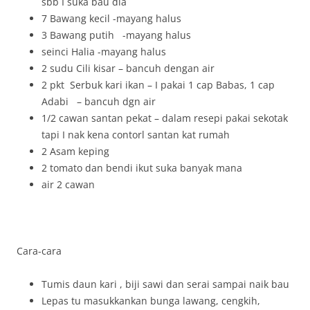
sbb I suka bau dia
7 Bawang kecil -mayang halus
3 Bawang putih -mayang halus
seinci Halia -mayang halus
2 sudu Cili kisar – bancuh dengan air
2 pkt Serbuk kari ikan – I pakai 1 cap Babas, 1 cap
Adabi – bancuh dgn air
1/2 cawan santan pekat – dalam resepi pakai sekotak
tapi I nak kena contorl santan kat rumah
2 Asam keping
2 tomato dan bendi ikut suka banyak mana
air 2 cawan
Cara-cara
Tumis daun kari , biji sawi dan serai sampai naik bau
Lepas tu masukkankan bunga lawang, cengkih,