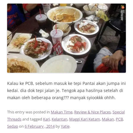
Kalau ke PCB, sebelum masuk ke tepi Pantai akan jumpa ini
kedai. dia dok tepi jalan je. Tengok apa hasilnya setelah di
makan oleh beberapa orang??? manyak syiookkk ohhh.
This entry was posted in
Makan Time
,
Review & Nice Places
,
Special
Threads
and tagged
Kari
,
Kelantan
,
Maggi Kari Ketam
,
Makan
,
PCB
,
Sedap
on
6 February , 2014
by
Yatie
.