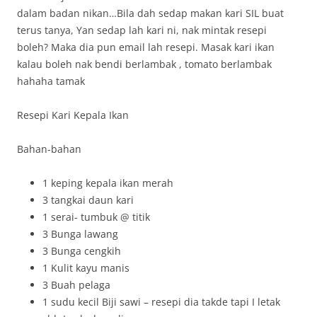
dalam badan nikan…Bila dah sedap makan kari SIL buat
terus tanya, Yan sedap lah kari ni, nak mintak resepi
boleh? Maka dia pun email lah resepi. Masak kari ikan
kalau boleh nak bendi berlambak , tomato berlambak
hahaha tamak
Resepi Kari Kepala Ikan
Bahan-bahan
1 keping kepala ikan merah
3 tangkai daun kari
1 serai- tumbuk @ titik
3 Bunga lawang
3 Bunga cengkih
1 Kulit kayu manis
3 Buah pelaga
1 sudu kecil Biji sawi – resepi dia takde tapi I letak