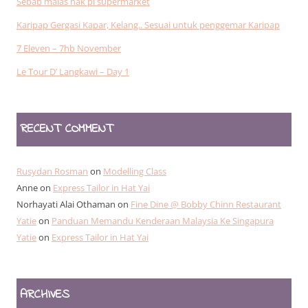
Sebab malas nak pi supermarket
Karipap Gergasi Kapar, Kelang.. Sesuai untuk penggemar Karipap
7 Eleven – 7hb November
Le Tour D’ Langkawi – Day 1
RECENT COMMENT
Rusydan Rosman
on
Modelling Class
Anne
on
Express Tailor in Hat Yai
Norhayati Alai Othaman
on
Fine Dine @ Bobby Chinn Restaurant
Yatie
on
Panduan Memandu Kenderaan Malaysia Ke Singapura
Yatie
on
Express Tailor in Hat Yai
ARCHIVES