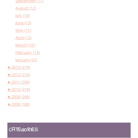
September (11)
August (12)
July (10)
June (13)
May (11)
April (13)
March (10)
February (13)
January (12)
►
2013 (219)
►
2012 (214)
►
2011 (296)
►
2010 (318)
►
2009 (299)
►
2008 (186)
CATEGORIES