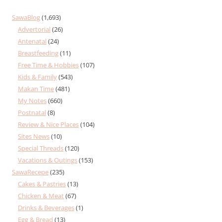
SawaBlog
(1,693)
Advertorial
(26)
Antenatal
(24)
Breastfeeding
(11)
Free Time & Hobbies
(107)
Kids & Family
(543)
Makan Time
(481)
My Notes
(660)
Postnatal
(8)
Review & Nice Places
(104)
Sites News
(10)
Special Threads
(120)
Vacations & Outings
(153)
SawaRecepe
(235)
Cakes & Pastries
(13)
Chicken & Meat
(67)
Drinks & Beverages
(1)
Egg & Bread
(13)