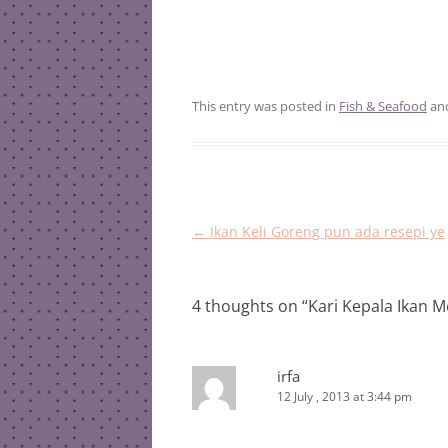
This entry was posted in
Fish & Seafood
an
Post
←
Ikan Keli Goreng pun ada resepi ye
navigation
4 thoughts on “
Kari Kepala Ikan 
irfa
12 July , 2013 at 3:44 pm