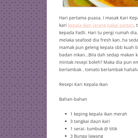
Hari pertama puasa, I masak Kari Kepa
kari
kepala ikan jarang pakai santan
, 
kepada Fadli. Hari tu pergi rumah dia
melaka seafood dia fresh kan..ha sed
mamak pun geleng kepala sbb kuah ban
badan nikan…Bila dah sedap makan kari
mintak resepi boleh? Maka dia pun ema
berlambak , tomato berlambak hahah
Resepi Kari Kepala Ikan
Bahan-bahan
1 keping kepala ikan merah
3 tangkai daun kari
1 serai- tumbuk @ titik
3 Bunga lawang