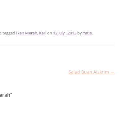
d tagged
Ikan Merah
,
Kari
on
12 July , 2013
by
Yatie
.
Salad Buah Aiskrim
→
Merah
”