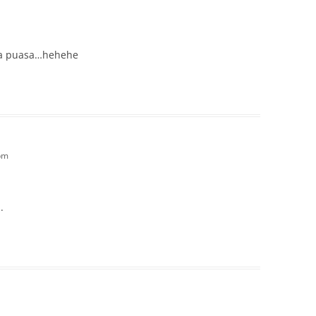
ka puasa…hehehe
 pm
.