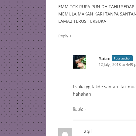
EMM TGK RUPA PUN DH TAHU SEDAP
MEMULA MAKAN KARI TANPA SANTAN 
LAMA2 TERUS TERSUKA
↓
Reply
Yatie
Post author
12 July , 2013 at 4:49
I suka yg takde santan..tak m
hahahah
↓
Reply
aqil