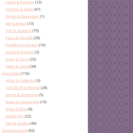
Cakes & Pastries
(13)
Chicken & Meat
(67)
Drinks & Beverages
(1)
Egg & Bread
(13)
Fish & Seafood
(75)
Pasta & Noodle
(28)
Pudding & Dessert
(16)
Sauce & Dipping
(3)
Soup & Curry
(22)
Vegie & Salad
(34)
SawaTalks
(116)
Artist & Celebrity
(3)
Cool Stuff & Review
(28)
Movie & Screening
(5)
News & Happening
(19)
Shop & Dine
(9)
Speak Out
(22)
Tips & Guides
(46)
Uncategorized
(82)