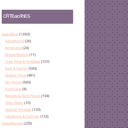
CATEGORIES
SawaBlog
(1,693)
Advertorial
(26)
Antenatal
(24)
Breastfeeding
(11)
Free Time & Hobbies
(107)
Kids & Family
(543)
Makan Time
(481)
My Notes
(660)
Postnatal
(8)
Review & Nice Places
(104)
Sites News
(10)
Special Threads
(120)
Vacations & Outings
(153)
SawaRecepe
(235)