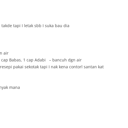
a takde tapi I letak sbb I suka bau dia
n air
 1 cap Babas, 1 cap Adabi – bancuh dgn air
esepi pakai sekotak tapi I nak kena contorl santan kat
anyak mana