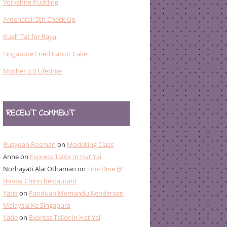
Yorkshire Pudding
Antenatal: 5th Check Up
Kueh Tat for Raya
Singapore Fried Carrot Cake
Mother 2.0 Lifetime
RECENT COMMENT
Rusydan Rosman
on
Modelling Class
Anne
on
Express Tailor in Hat Yai
Norhayati Alai Othaman
on
Fine Dine @
Bobby Chinn Restaurant
Yatie
on
Panduan Memandu Kenderaan
Malaysia Ke Singapura
Yatie
on
Express Tailor in Hat Yai