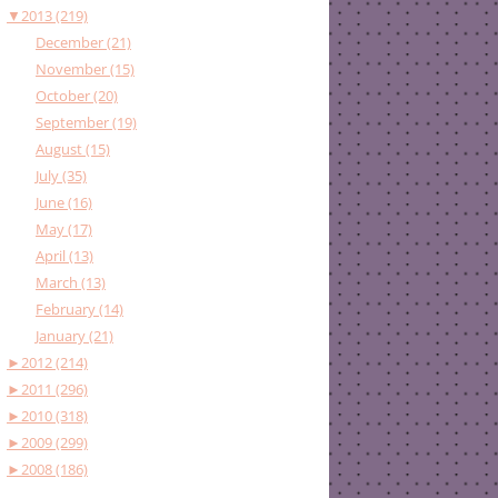
▼
2013 (219)
December (21)
November (15)
October (20)
September (19)
August (15)
July (35)
June (16)
May (17)
April (13)
March (13)
February (14)
January (21)
►
2012 (214)
►
2011 (296)
►
2010 (318)
►
2009 (299)
►
2008 (186)