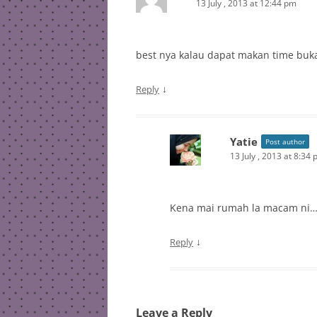
13 July , 2013 at 12:44 pm
best nya kalau dapat makan time bu
↓
Reply
Yatie
Post author
13 July , 2013 at 8:34
Kena mai rumah la macam ni…
↓
Reply
Leave a Reply