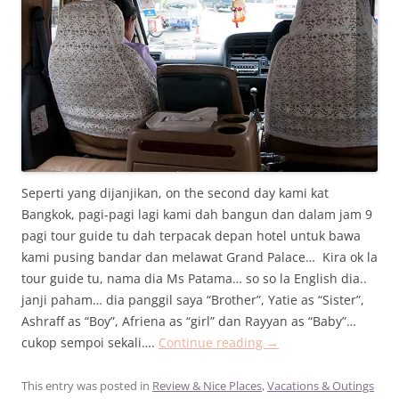
Seperti yang dijanjikan, on the second day kami kat
Bangkok, pagi-pagi lagi kami dah bangun dan dalam jam 9
pagi tour guide tu dah terpacak depan hotel untuk bawa
kami pusing bandar dan melawat Grand Palace… Kira ok la
tour guide tu, nama dia Ms Patama… so so la English dia..
janji paham… dia panggil saya “Brother”, Yatie as “Sister”,
Ashraff as “Boy”, Afriena as “girl” dan Rayyan as “Baby”…
cukop sempoi sekali….
Continue reading
→
This entry was posted in
Review & Nice Places
,
Vacations & Outings