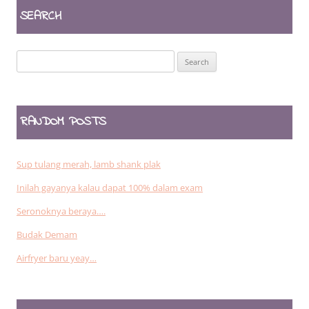
SEARCH
Search
for:
RANDOM POSTS
Sup tulang merah, lamb shank plak
Inilah gayanya kalau dapat 100% dalam exam
Seronoknya beraya….
Budak Demam
Airfryer baru yeay…