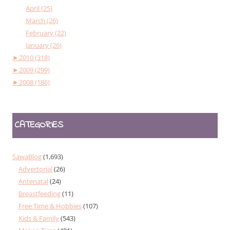
April (25)
March (26)
February (22)
January (26)
►
2010 (318)
►
2009 (299)
►
2008 (186)
CATEGORIES
SawaBlog
(1,693)
Advertorial
(26)
Antenatal
(24)
Breastfeeding
(11)
Free Time & Hobbies
(107)
Kids & Family
(543)