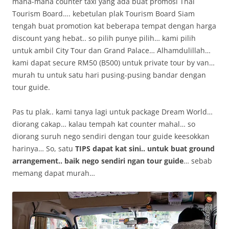
mana-mana counter taxi yang ada buat promosi Thai
Tourism Board…. kebetulan plak Tourism Board Siam
tengah buat promotion kat beberapa tempat dengan harga
discount yang hebat.. so pilih punye pilih… kami pilih
untuk ambil City Tour dan Grand Palace… Alhamdulillah…
kami dapat secure RM50 (B500) untuk private tour by van…
murah tu untuk satu hari pusing-pusing bandar dengan
tour guide.
Pas tu plak.. kami tanya lagi untuk package Dream World…
diorang cakap… kalau tempah kat counter mahal… so
diorang suruh nego sendiri dengan tour guide keesokkan
harinya… So, satu
TIPS dapat kat sini.. untuk buat ground
arrangement.. baik nego sendiri ngan tour guide
… sebab
memang dapat murah…