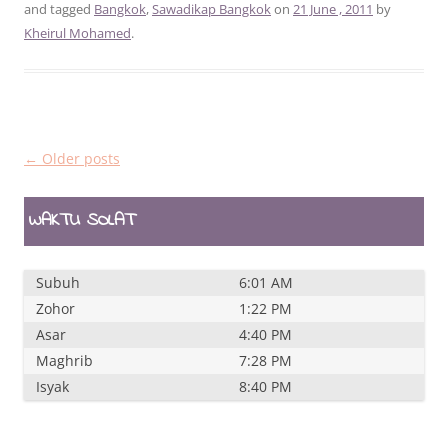
and tagged
Bangkok
,
Sawadikap Bangkok
on
21 June , 2011
by
Kheirul Mohamed
.
Post
←
Older posts
navigation
WAKTU SOLAT
Subuh
6:01 AM
Zohor
1:22 PM
Asar
4:40 PM
Maghrib
7:28 PM
Isyak
8:40 PM