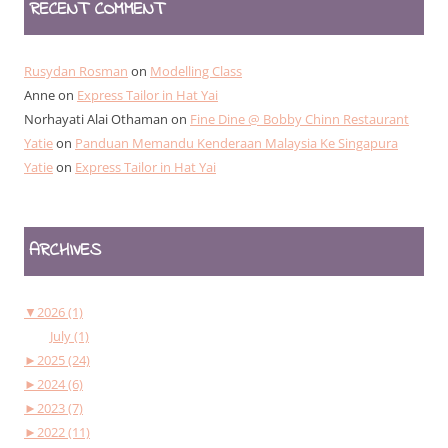
RECENT COMMENT
Rusydan Rosman
on
Modelling Class
Anne
on
Express Tailor in Hat Yai
Norhayati Alai Othaman
on
Fine Dine @ Bobby Chinn Restaurant
Yatie
on
Panduan Memandu Kenderaan Malaysia Ke Singapura
Yatie
on
Express Tailor in Hat Yai
ARCHIVES
▼
2026 (1)
July (1)
►
2025 (24)
►
2024 (6)
►
2023 (7)
►
2022 (11)