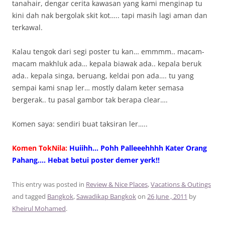
tanahair, dengar cerita kawasan yang kami menginap tu
kini dah nak bergolak skit kot….. tapi masih lagi aman dan
terkawal.
Kalau tengok dari segi poster tu kan… emmmm.. macam-
macam makhluk ada… kepala biawak ada.. kepala beruk
ada.. kepala singa, beruang, keldai pon ada…. tu yang
sempai kami snap ler… mostly dalam keter semasa
bergerak.. tu pasal gambor tak berapa clear….
Komen saya: sendiri buat taksiran ler…..
Komen TokNila:
Huiihh… Pohh Palleeehhhh Kater Orang
Pahang…. Hebat betui poster demer yerk!!
This entry was posted in
Review & Nice Places
,
Vacations & Outings
and tagged
Bangkok
,
Sawadikap Bangkok
on
26 June , 2011
by
Kheirul Mohamed
.