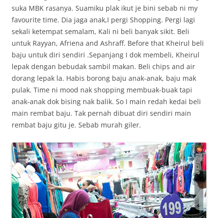
suka MBK rasanya. Suamiku plak ikut je bini sebab ni my
favourite time. Dia jaga anak,I pergi Shopping. Pergi lagi
sekali ketempat semalam, Kali ni beli banyak sikit. Beli
untuk Rayyan, Afriena and Ashraff. Before that Kheirul beli
baju untuk diri sendiri .Sepanjang I dok membeli, Kheirul
lepak dengan bebudak sambil makan. Beli chips and air
dorang lepak la. Habis borong baju anak-anak, baju mak
pulak. Time ni mood nak shopping membuak-buak tapi
anak-anak dok bising nak balik. So I main redah kedai beli
main rembat baju. Tak pernah dibuat diri sendiri main
rembat baju gitu je. Sebab murah giler.