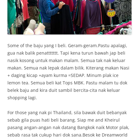
Some of the baju yang I beli. Geram-geram.Pastu apalagi,
gua nak balik penattttttt. Tapi kena turun bawah jap beli
nasik kosong untuk makan malam. Semua tak nak keluar
makan. Semua nak lepak dalam bilik. Kiterang makan Nasi
+ daging kicap +ayam kurma =SEDAP. Minum plak ice
lemon tea. Semua beli kat Tops MBK. Pastu malam tu dok
belek baju and kira duit sambil bercita-cita nak keluar
shopping lagi.
For those yang nak pi Thailand, sila bawak duit bebanyak
sebab gila puas hati beli barang. Siap me and Kheirul
pasang angan-angan nak datang Bangkok naik Motor plak,
sebab rasa tak cukup hari dok sana.Besok ke Dreamworld