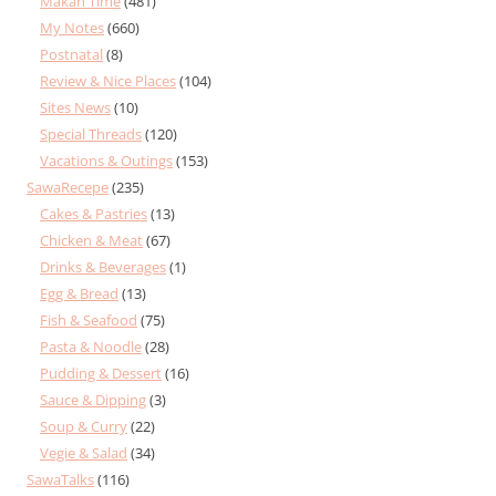
Makan Time
(481)
My Notes
(660)
Postnatal
(8)
Review & Nice Places
(104)
Sites News
(10)
Special Threads
(120)
Vacations & Outings
(153)
SawaRecepe
(235)
Cakes & Pastries
(13)
Chicken & Meat
(67)
Drinks & Beverages
(1)
Egg & Bread
(13)
Fish & Seafood
(75)
Pasta & Noodle
(28)
Pudding & Dessert
(16)
Sauce & Dipping
(3)
Soup & Curry
(22)
Vegie & Salad
(34)
SawaTalks
(116)