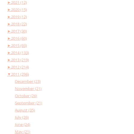
►
2021 (12)
►
2020 (15)
►
2019 (12)
►
2018 (22)
►
2017 (30)
►
2016 (60)
►
2015 (93)
►
2014 (133)
►
2013 (219)
►
2012 (214)
▼
2011 (296)
December (23)
November (21)
October (26)
September (21)
August (35)
July (26)
June (24)
May (21)