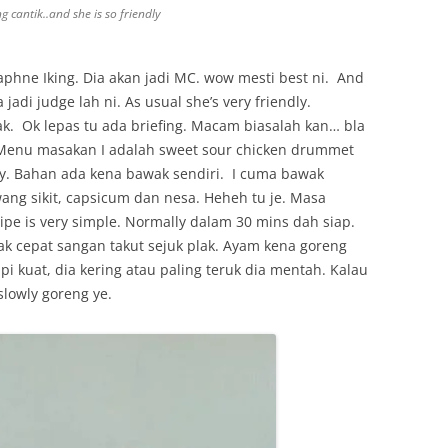
 cantik..and she is so friendly
aphne Iking. Dia akan jadi MC. wow mesti best ni. And
adi judge lah ni. As usual she’s very friendly.
k. Ok lepas tu ada briefing. Macam biasalah kan… bla
k. Menu masakan I adalah sweet sour chicken drummet
ry. Bahan ada kena bawak sendiri. I cuma bawak
ng sikit, capsicum dan nesa. Heheh tu je. Masa
cipe is very simple. Normally dalam 30 mins dah siap.
ak cepat sangan takut sejuk plak. Ayam kena goreng
i kuat, dia kering atau paling teruk dia mentah. Kalau
 slowly goreng ye.