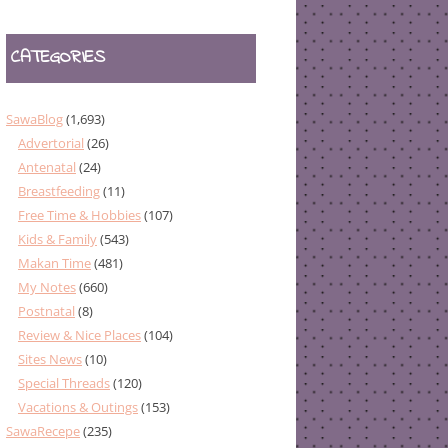
CATEGORIES
SawaBlog
(1,693)
Advertorial
(26)
Antenatal
(24)
Breastfeeding
(11)
Free Time & Hobbies
(107)
Kids & Family
(543)
Makan Time
(481)
My Notes
(660)
Postnatal
(8)
Review & Nice Places
(104)
Sites News
(10)
Special Threads
(120)
Vacations & Outings
(153)
SawaRecepe
(235)