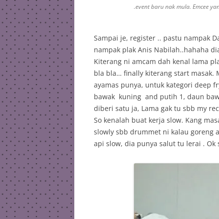
.event baru nak mula. Emcee yang
Sampai je, register .. pastu nampak D
nampak plak Anis Nabilah..hahaha dia j
Kiterang ni amcam dah kenal lama pla
bla bla… finally kiterang start masa
ayamas punya, untuk kategori deep f
bawak kuning and putih 1, daun bawa
diberi satu ja, Lama gak tu sbb my re
So kenalah buat kerja slow. Kang mas
slowly sbb drummet ni kalau goreng ap
api slow, dia punya salut tu lerai . Ok