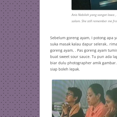
Anis Nabilah yang sangat lawa ,
salam. She still remember me fro
Sebelum goreng ayam, I potong apa y
suka masak kalau dapur selerak.. rima
goreng ayam, . Pas goreng ayam tumis
buat sweet sour sauce. Tu pun ada la
biar dulu photographer amik gambar.
siap boleh lepak.