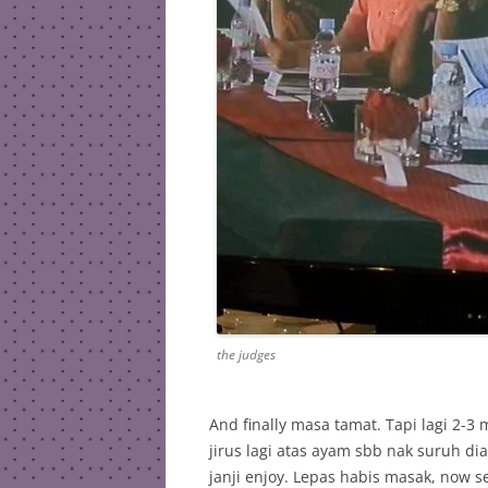
the judges
And finally masa tamat. Tapi lagi 2-3
jirus lagi atas ayam sbb nak suruh di
janji enjoy. Lepas habis masak, now se