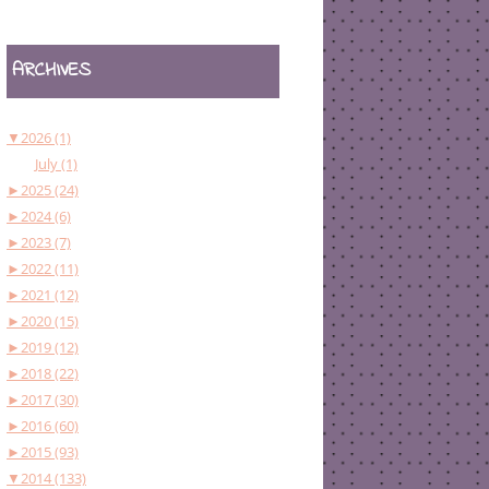
ARCHIVES
▼
2026 (1)
July (1)
►
2025 (24)
►
2024 (6)
►
2023 (7)
►
2022 (11)
►
2021 (12)
►
2020 (15)
►
2019 (12)
►
2018 (22)
►
2017 (30)
►
2016 (60)
►
2015 (93)
▼
2014 (133)