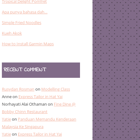
Tropical Delight Pomfret
Apa punya bahasa dah…
Simple Fried Noodles
Kueh Akok
How to Install Garmin Maps
RECENT COMMENT
Rusydan Rosman
on
Modelling Class
Anne
on
Express Tailor in Hat Yai
Norhayati Alai Othaman
on
Fine Dine @
Bobby Chinn Restaurant
Yatie
on
Panduan Memandu Kenderaan
Malaysia Ke Singapura
Yatie
on
Express Tailor in Hat Yai