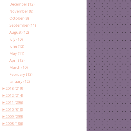
December (12)
November (8)
October (8)
September (11)
August (12)
July (10)
June (13)
May (11)
April (13)
March (10)
February (13)
January (12)
►
2013 (219)
►
2012 (214)
►
2011 (296)
►
2010 (318)
►
2009 (299)
►
2008 (186)