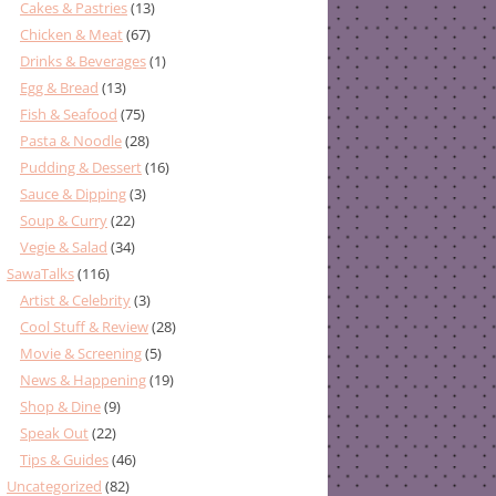
Cakes & Pastries
(13)
Chicken & Meat
(67)
Drinks & Beverages
(1)
Egg & Bread
(13)
Fish & Seafood
(75)
Pasta & Noodle
(28)
Pudding & Dessert
(16)
Sauce & Dipping
(3)
Soup & Curry
(22)
Vegie & Salad
(34)
SawaTalks
(116)
Artist & Celebrity
(3)
Cool Stuff & Review
(28)
Movie & Screening
(5)
News & Happening
(19)
Shop & Dine
(9)
Speak Out
(22)
Tips & Guides
(46)
Uncategorized
(82)