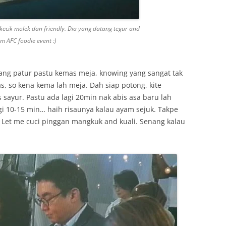
 kecik molek dan friendly. Dia yang datang tegur and
m AFC foodie event :)
ang patur pastu kemas meja, knowing yang sangat tak
s, so kena kema lah meja. Dah siap potong, kite
 sayur. Pastu ada lagi 20min nak abis asa baru lah
gi 10-15 min… haih risaunya kalau ayam sejuk. Takpe
 Let me cuci pinggan mangkuk and kuali. Senang kalau