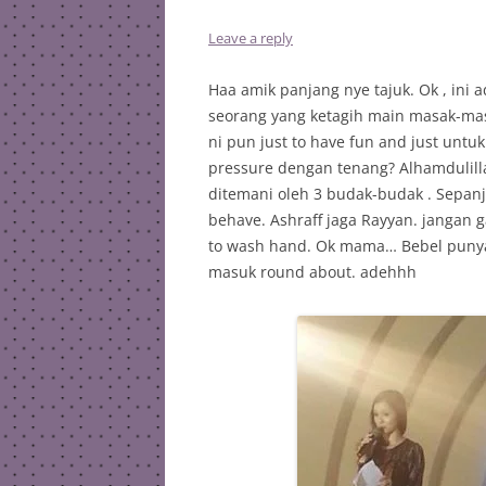
Leave a reply
Haa amik panjang nye tajuk. Ok , ini 
seorang yang ketagih main masak-mas
ni pun just to have fun and just unt
pressure dengan tenang? Alhamdulill
ditemani oleh 3 budak-budak . Sepanj
behave. Ashraff jaga Rayyan. jangan g
to wash hand. Ok mama… Bebel punya 
masuk round about. adehhh