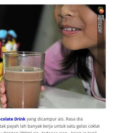
colate Drink
yang dicampur ais. Rasa dia
ak payah lah banyak kerja untuk satu gelas coklat