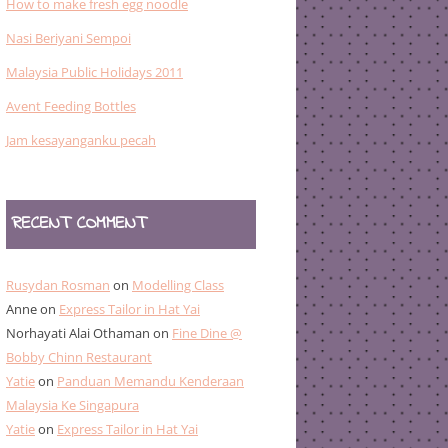
How to make fresh egg noodle
Nasi Beriyani Sempoi
Malaysia Public Holidays 2011
Avent Feeding Bottles
Jam kesayanganku pecah
RECENT COMMENT
Rusydan Rosman
on
Modelling Class
Anne
on
Express Tailor in Hat Yai
Norhayati Alai Othaman
on
Fine Dine @
Bobby Chinn Restaurant
Yatie
on
Panduan Memandu Kenderaan
Malaysia Ke Singapura
Yatie
on
Express Tailor in Hat Yai