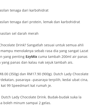
silan tenaga dari karbohidrat
silan tenaga dari protein, lemak dan karbohidrat
hasilan sel darah merah
hocolate Drink? Sangatlah sesuai untuk semua ahli
g mampu menolaknya sebab rasa dia yang sangat Lazat
an yang penting
EzyMix
cuma tambah 200ml air panas
yang panas dan kalau nak sejuk tambah ais.
.00 (350g) dan RM17.90 (900g). Dutch Lady Chocolate
rdekatan, pasaraya –pasaraya terpilih, kedai ubat cina,
 kat 99 Speedmart kat rumah je.
Dutch Lady Chocolate Drink. Budak-budak suka la
ena boleh minum sampai 2 gelas.