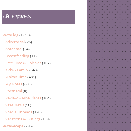
CATEGORIES
SawaBlog
(1,693)
Advertorial
(26)
Antenatal
(24)
Breastfeeding
(11)
Free Time & Hobbies
(107)
Kids & Family
(543)
Makan Time
(481)
My Notes
(660)
Postnatal
(8)
Review & Nice Places
(104)
Sites News
(10)
Special Threads
(120)
Vacations & Outings
(153)
SawaRecepe
(235)