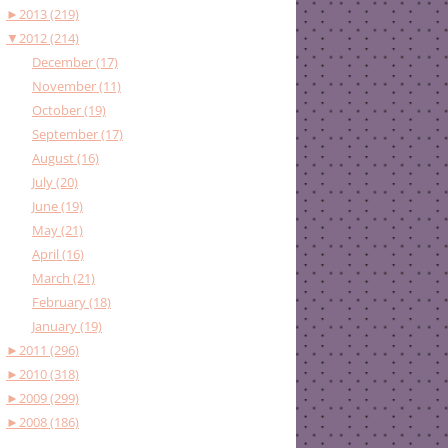
►
2013 (219)
▼
2012 (214)
December (17)
November (11)
October (19)
September (17)
August (16)
July (20)
June (19)
May (21)
April (16)
March (21)
February (18)
January (19)
►
2011 (296)
►
2010 (318)
►
2009 (299)
►
2008 (186)