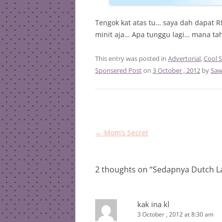
Tengok kat atas tu… saya dah dapat 
minit aja… Apa tunggu lagi… mana ta
This entry was posted in
Advertorial
,
Cool S
Sponsered Post
on
3 October , 2012
by
Saw
Post
←
Mom’s Secret
navigation
2 thoughts on “
Sedapnya Dutch La
kak ina kl
3 October , 2012 at 8:30 am