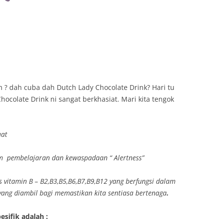
m ? dah cuba dah Dutch Lady Chocolate Drink? Hari tu
ocolate Drink ni sangat berkhasiat. Mari kita tengok
uat
m pembelajaran dan kewaspadaan “ Alertness”
 vitamin B – B2,B3,B5,B6,B7,B9,B12 yang berfungsi dalam
ang diambil bagi memastikan kita sentiasa bertenaga
.
esifik adalah :