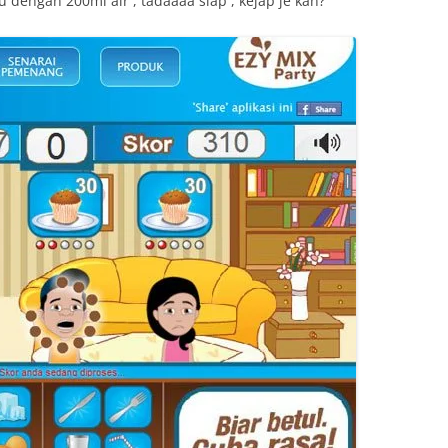
engan 200ml air , tadaaaa siap , kejap je kan?