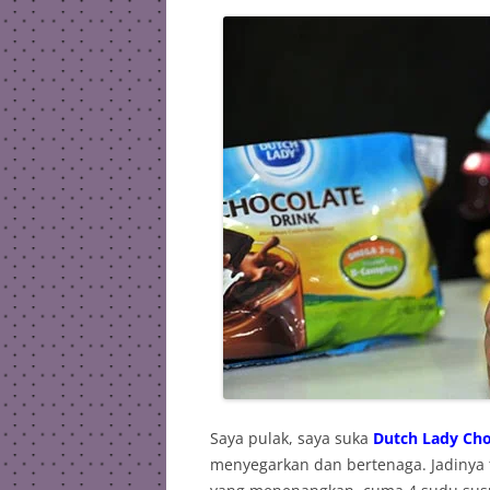
Saya pulak, saya suka
Dutch Lady Cho
menyegarkan dan bertenaga. Jadinya t