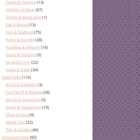
Cakes & Pastries
(13)
Chicken & Meat
(67)
Drinks & Beverages
(1)
Egg & Bread
(13)
Fish & Seafood
(75)
Pasta & Noodle
(28)
Pudding & Dessert
(16)
Sauce & Dipping
(3)
Soup & Curry
(22)
Vegie & Salad
(34)
SawaTalks
(116)
Artist & Celebrity
(3)
Cool Stuff & Review
(28)
Movie & Screening
(5)
News & Happening
(19)
Shop & Dine
(9)
Speak Out
(22)
Tips & Guides
(46)
Uncategorized
(82)