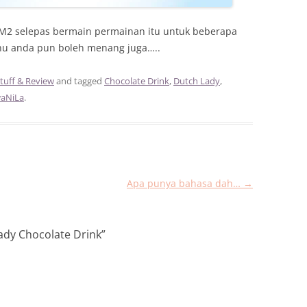
RM2 selepas bermain permainan itu untuk beberapa
hu anda pun boleh menang juga…..
tuff & Review
and tagged
Chocolate Drink
,
Dutch Lady
,
aNiLa
.
Apa punya bahasa dah…
→
dy Chocolate Drink
”