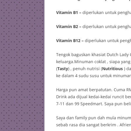
Vitamin B1 –
diperlukan untuk pengha
Vitamin B2 –
diperlukan untuk pengha
Vitamin B12 –
diperlukan untuk peng
Tengok baguskan khasiat Dutch Lady C
keluarga.Minuman coklat , siapa yan
(
Tasty
) , penuh nutrisi (
Nutritious
) d
ke dalam 4 sudu susu untuk minuman 
Harga pun amat berpatutan. Cuma RM8
Drink ada dijual kedai-kedai runcit be
7-11 dan 99 Speedmart. Saya pun beli
Saya dan family pun dah mula minum 
sebab rasa dia sangat berkrim . Afri