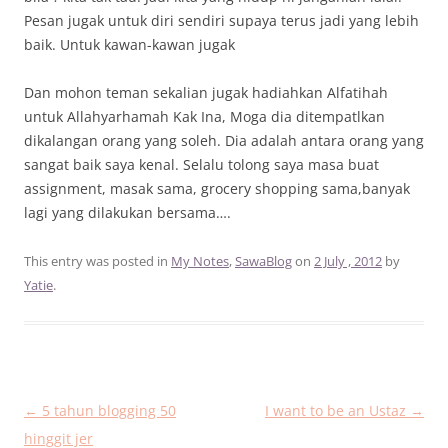
Pesan jugak untuk diri sendiri supaya terus jadi yang lebih
baik. Untuk kawan-kawan jugak
Dan mohon teman sekalian jugak hadiahkan Alfatihah
untuk Allahyarhamah Kak Ina, Moga dia ditempatlkan
dikalangan orang yang soleh. Dia adalah antara orang yang
sangat baik saya kenal. Selalu tolong saya masa buat
assignment, masak sama, grocery shopping sama,banyak
lagi yang dilakukan bersama….
This entry was posted in
My Notes
,
SawaBlog
on
2 July , 2012
by
Yatie
.
Post
←
5 tahun blogging 50
I want to be an Ustaz
→
navigation
hinggit jer