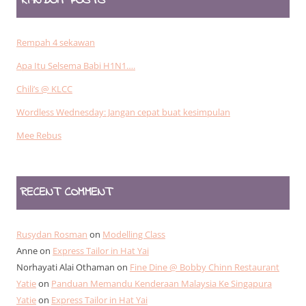
RANDOM POSTS
Rempah 4 sekawan
Apa Itu Selsema Babi H1N1….
Chili’s @ KLCC
Wordless Wednesday: Jangan cepat buat kesimpulan
Mee Rebus
RECENT COMMENT
Rusydan Rosman
on
Modelling Class
Anne
on
Express Tailor in Hat Yai
Norhayati Alai Othaman
on
Fine Dine @ Bobby Chinn Restaurant
Yatie
on
Panduan Memandu Kenderaan Malaysia Ke Singapura
Yatie
on
Express Tailor in Hat Yai