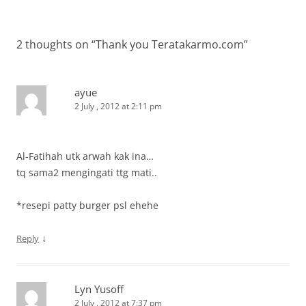
2 thoughts on “
Thank you Teratakarmo.com
”
ayue
2 July , 2012 at 2:11 pm
Al-Fatihah utk arwah kak ina…
tq sama2 mengingati ttg mati..
*resepi patty burger psl ehehe
↓
Reply
Lyn Yusoff
2 July , 2012 at 7:37 pm