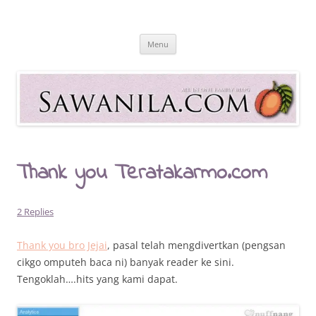
Skip
to
Sawanila.com
content
All In One Family Blog
Menu
Thank you Teratakarmo.com
2 Replies
Thank you bro Jejai
, pasal telah mengdivertkan (pengsan
cikgo omputeh baca ni) banyak reader ke sini.
Tengoklah….hits yang kami dapat.