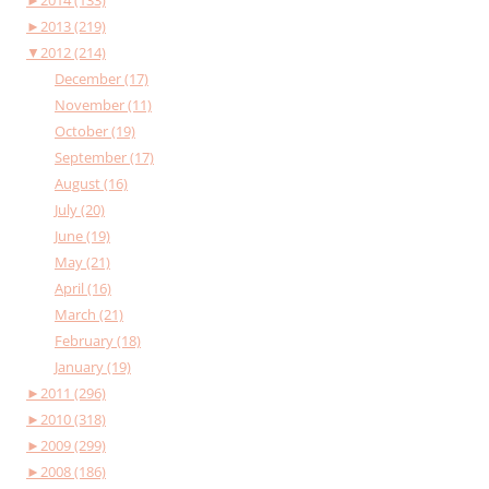
►
2014 (133)
►
2013 (219)
▼
2012 (214)
December (17)
November (11)
October (19)
September (17)
August (16)
July (20)
June (19)
May (21)
April (16)
March (21)
February (18)
January (19)
►
2011 (296)
►
2010 (318)
►
2009 (299)
►
2008 (186)