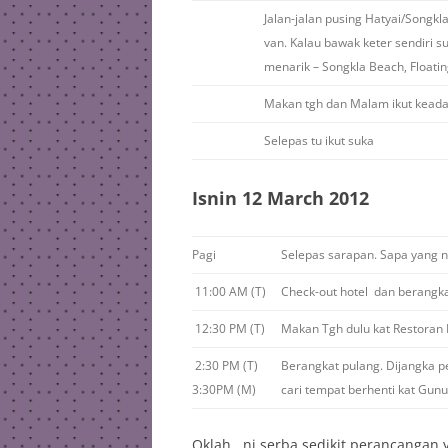
Jalan-jalan pusing Hatyai/Songkl
van. Kalau bawak keter sendiri s
menarik – Songkla Beach, Floati
Makan tgh dan Malam ikut keadaan
Selepas tu ikut suka
Isnin 12 March 2012
Pagi
Selepas sarapan. Sapa yang na
11:00 AM (T)
Check-out hotel dan berangk
12:30 PM (T)
Makan Tgh dulu kat Restoran
2:30 PM (T)
Berangkat pulang. Dijangka p
3:30PM (M)
cari tempat berhenti kat Gun
Oklah.. ni serba sedikit perancangan 