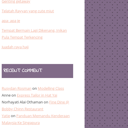
Genting getaway
Telatah Rayyan yang cute miut
apa- apa je
Tempat Bermain Lagi Dikenang, Inikan
Pula Tempat Terkencing
Juadah raya haji
RECENT COMMENT
Rusydan Rosman
on
Modelling Class
Anne
on
Express Tailor in Hat Yai
Norhayati Alai Othaman
on
Fine Dine @
Bobby Chinn Restaurant
Yatie
on
Panduan Memandu Kenderaan
Malaysia Ke Singapura