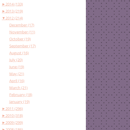
►
2014 (133)
►
2013 (219)
▼
2012 (214)
December (17)
November (11)
October (19)
September (17)
August (16)
July (20)
June (19)
May (21)
April (16)
March (21)
February (18)
January (19)
►
2011 (296)
►
2010 (318)
►
2009 (299)
►
2008 (186)