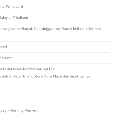
ans, Whitecard
alaysia/Thailand
erangkat ke Hatyai. Nak singgah kat Danok beli cekodok pon
hotel
n Salma.
at kedai-kedai berdekatan spt Lee
Central Department Store,Nora Plaza dan disekitarnya
 pagi (Morning Market)