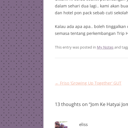
dalam sehari dua lagi.. kami akan bu
dan hotel pon pack sebab cuti sekola
Kalau ada apa apa.. boleh tinggalka
semasa tentang perkembangan Trip H
This entry was posted in
My Notes
and ta
Post
←
Friso ‘Growing Up Together’ GUT
navigation
13 thoughts on “
Jom Ke Hatyai Jom
eliss