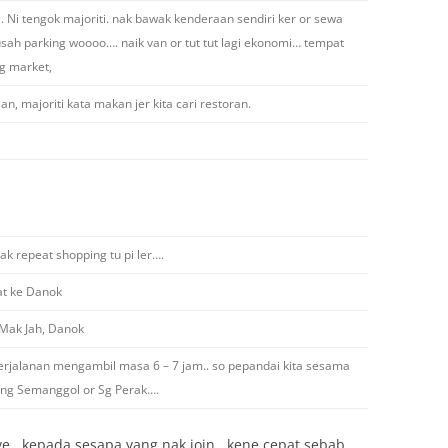
a. Ni tengok majoriti. nak bawak kenderaan sendiri ker or sewa
usah parking woooo…. naik van or tut tut lagi ekonomi… tempat
ng market,
, majoriti kata makan jer kita cari restoran.
k repeat shopping tu pi ler….
at ke Danok
 Mak Jah, Danok
erjalanan mengambil masa 6 – 7 jam.. so pepandai kita sesama
ung Semanggol or Sg Perak….
ye.. kepada sesapa yang nak join.. kene cepat sebab