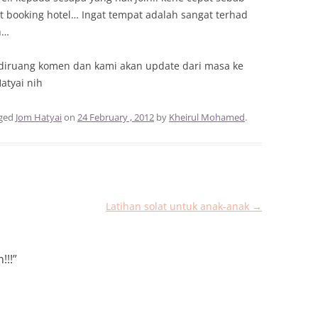
at booking hotel… Ingat tempat adalah sangat terhad
h…
n diruang komen dan kami akan update dari masa ke
atyai nih
gged
Jom Hatyai
on
24 February , 2012
by
Kheirul Mohamed
.
Latihan solat untuk anak-anak
→
!!!
”