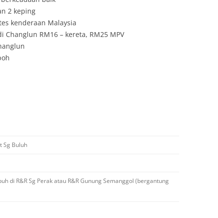
an 2 keping
otes kenderaan Malaysia
 di Changlun RM16 – kereta, RM25 MPV
Changlun
poh
t Sg Buluh
ubuh di R&R Sg Perak atau R&R Gunung Semanggol (bergantung