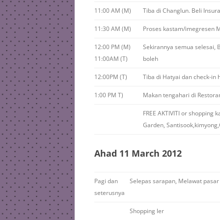
11:00 AM (M)
Tiba di Changlun. Beli Insur
11:30 AM (M)
Proses kastam/imegresen M
12:00 PM (M)
Sekirannya semua selesai, B
11:00AM (T)
boleh
12:00PM (T)
Tiba di Hatyai dan check-in 
1:00 PM T)
Makan tengahari di Restora
FREE AKTIVITI or shopping k
Garden, Santisook,kimyong,
Ahad 11 March 2012
Pagi dan
Selepas sarapan, Melawat pasar
seterusnya
Shopping ler