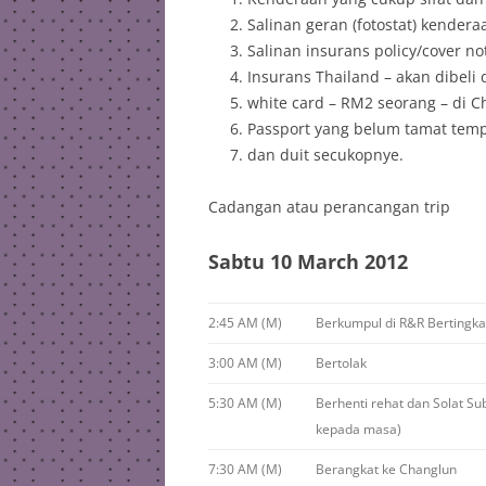
Salinan geran (fotostat) kendera
Salinan insurans policy/cover n
Insurans Thailand – akan dibeli
white card – RM2 seorang – di 
Passport yang belum tamat tem
dan duit secukopnye.
Cadangan atau perancangan trip
Sabtu 10 March 2012
2:45 AM (M)
Berkumpul di R&R Bertingka
3:00 AM (M)
Bertolak
5:30 AM (M)
Berhenti rehat dan Solat S
kepada masa)
7:30 AM (M)
Berangkat ke Changlun