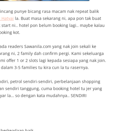
 bincang punye bicang rasa macam nak repeat balik
 Hatyai
la. Buat masa sekarang ni, apa pon tak buat
tart ni.. hotel pon belum booking lagi.. maybe kalau
oking kot.
kepada readers Sawanila.com yang nak join sekali ke
ang ni, 2 family dah confirm pergi. Kami sekeluarga
 offer 1 or 2 slots lagi kepada sesiapa yang nak join.
dalam 3-5 families tu kira cun la tu rasernya.
diri, petrol sendiri-sendiri, perbelanjaan shopping
n sendiri tanggung, cuma booking hotel tu jer yang
ayar la… so dengan kata mudahnya.. SENDIRI
 berkeadaan baik