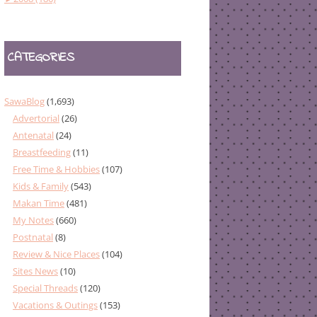
CATEGORIES
SawaBlog
(1,693)
Advertorial
(26)
Antenatal
(24)
Breastfeeding
(11)
Free Time & Hobbies
(107)
Kids & Family
(543)
Makan Time
(481)
My Notes
(660)
Postnatal
(8)
Review & Nice Places
(104)
Sites News
(10)
Special Threads
(120)
Vacations & Outings
(153)