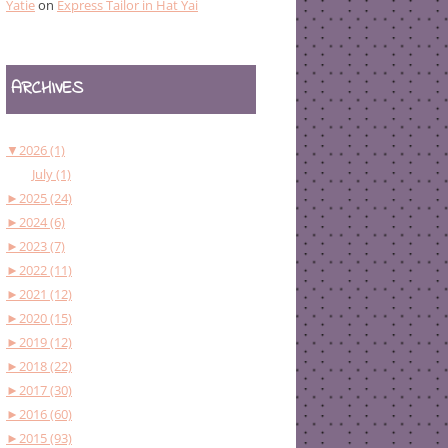
Yatie
on
Express Tailor in Hat Yai
ARCHIVES
▼
2026 (1)
July (1)
►
2025 (24)
►
2024 (6)
►
2023 (7)
►
2022 (11)
►
2021 (12)
►
2020 (15)
►
2019 (12)
►
2018 (22)
►
2017 (30)
►
2016 (60)
►
2015 (93)