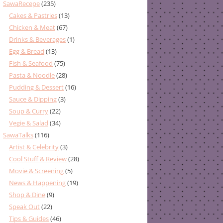
SawaRecepe
(235)
Cakes & Pastries
(13)
Chicken & Meat
(67)
Drinks & Beverages
(1)
Egg & Bread
(13)
Fish & Seafood
(75)
Pasta & Noodle
(28)
Pudding & Dessert
(16)
Sauce & Dipping
(3)
Soup & Curry
(22)
Vegie & Salad
(34)
SawaTalks
(116)
Artist & Celebrity
(3)
Cool Stuff & Review
(28)
Movie & Screening
(5)
News & Happening
(19)
Shop & Dine
(9)
Speak Out
(22)
Tips & Guides
(46)