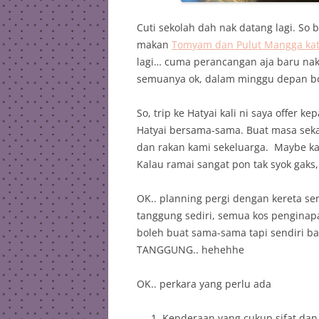
Cuti sekolah dah nak datang lagi. So
makan
Tomyam dan Pulut Mangga kat
lagi… cuma perancangan aja baru nak s
semuanya ok, dalam minggu depan bo
So, trip ke Hatyai kali ni saya offer 
Hatyai bersama-sama. Buat masa sekar
dan rakan kami sekeluarga. Maybe kami
Kalau ramai sangat pon tak syok gaks, 
OK.. planning pergi dengan kereta sen
tanggung sediri, semua kos penginapa
boleh buat sama-sama tapi sendiri b
TANGGUNG.. hehehhe
OK.. perkara yang perlu ada
Kenderaan yang cukup sifat dan