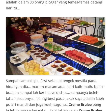
adalah dalam 30 orang blogger yang femes-femes datang
hari tu…
Sampai-sampai aja.. first sekali pi tengok mestila pada
hidangan dia… macam-macam ada.. dari kuih-muih, buah-
buahan sampai lah ker heave dishes… semuanya boleh
tahan sedapnya… paling best pada tekak saya adalah kueh
puteri mandi dan juga kueh sagu tu…
Creme Brulee
pong
boleh tahan sedap gaks…. tapi takleh celen
Creme Brulee