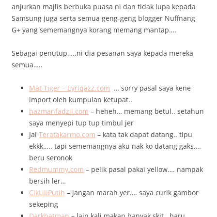
anjurkan majlis berbuka puasa ni dan tidak lupa kepada
Samsung juga serta semua geng-geng blogger Nuffnang
G+ yang sememangnya korang memang mantap….
Sebagai penutup…..ni dia pesanan saya kepada mereka
semua…..
Mat Tiger – Eyriqazz.com
… sorry pasal saya kene
import oleh kumpulan ketupat..
hazmanfadzil.com
– heheh… memang betul.. setahun
saya menyepi tup tup timbul jer
Jai
Teratakarmo.com
– kata tak dapat datang.. tipu
ekkk….. tapi sememangnya aku nak ko datang gaks….
beru seronok
Redmummy.com
– pelik pasal pakai yellow…. nampak
bersih ler…
CikLiliPutih
– jangan marah yer…. saya curik gambor
sekeping
Darkbatman
– lain kali makan banyak skit.. baru