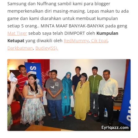
Samsung dan Nuffnang sambil kami para blogger
memperkenalkan diri masing-masing. Lepas makan tu ada
game dan kami diarahkan untuk membuat kumpulan
setiap 5 orang.. MINTA MAAF BANYAK-BANYAK pada geng
Mat Tiger
sebab saya telah DIIMPORT oleh
Kumpulan
Ketupat
yang diwakili oleh
RedMummy
,
Cik Epal
,
Darkbatman
,
Budiey(SS).