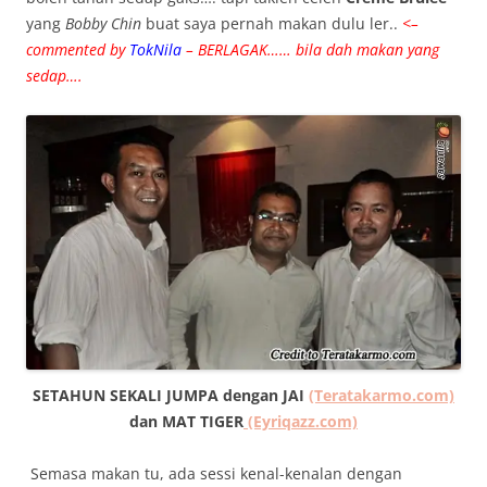
yang
Bobby Chin
buat saya pernah makan dulu ler..
<–
commented by
TokNila
– BERLAGAK…… bila dah makan yang
sedap….
SETAHUN SEKALI JUMPA dengan JAI
(Teratakarmo.com)
dan MAT TIGER
(Eyriqazz.com)
Semasa makan tu, ada sessi kenal-kenalan dengan