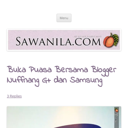
Skip
to
Sawanila.com
content
All In One Family Blog
Menu
Buka Puasa Bersama Blogger
Nuffnang G+ dan Samsung
3 Replies