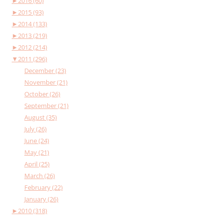
►
2016 (60)
►
2015 (93)
►
2014 (133)
►
2013 (219)
►
2012 (214)
▼
2011 (296)
December (23)
November (21)
October (26)
September (21)
August (35)
July (26)
June (24)
May (21)
April (25)
March (26)
February (22)
January (26)
►
2010 (318)