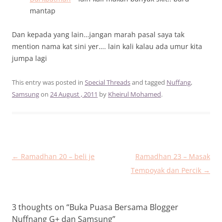
mantap
Dan kepada yang lain…jangan marah pasal saya tak
mention nama kat sini yer…. lain kali kalau ada umur kita
jumpa lagi
This entry was posted in
Special Threads
and tagged
Nuffang
,
Samsung
on
24 August , 2011
by
Kheirul Mohamed
.
Post
←
Ramadhan 20 – beli je
Ramadhan 23 – Masak
navigation
Tempoyak dan Percik
→
3 thoughts on “
Buka Puasa Bersama Blogger
Nuffnang G+ dan Samsung
”