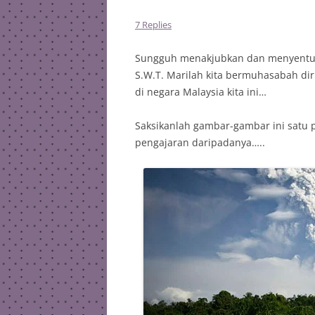
7 Replies
Sungguh menakjubkan dan menyentuh h
S.W.T. Marilah kita bermuhasabah dir
di negara Malaysia kita ini…
Saksikanlah gambar-gambar ini satu p
pengajaran daripadanya…..