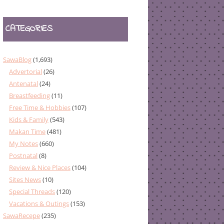
CATEGORIES
SawaBlog
(1,693)
Advertorial
(26)
Antenatal
(24)
Breastfeeding
(11)
Free Time & Hobbies
(107)
Kids & Family
(543)
Makan Time
(481)
My Notes
(660)
Postnatal
(8)
Review & Nice Places
(104)
Sites News
(10)
Special Threads
(120)
Vacations & Outings
(153)
SawaRecepe
(235)