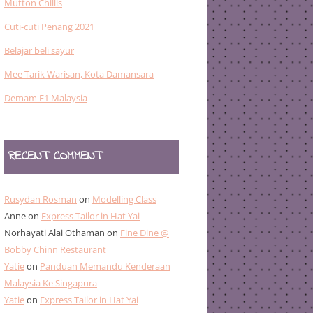
Mutton Chillis
Cuti-cuti Penang 2021
Belajar beli sayur
Mee Tarik Warisan, Kota Damansara
Demam F1 Malaysia
RECENT COMMENT
Rusydan Rosman
on
Modelling Class
Anne
on
Express Tailor in Hat Yai
Norhayati Alai Othaman
on
Fine Dine @
Bobby Chinn Restaurant
Yatie
on
Panduan Memandu Kenderaan
Malaysia Ke Singapura
Yatie
on
Express Tailor in Hat Yai