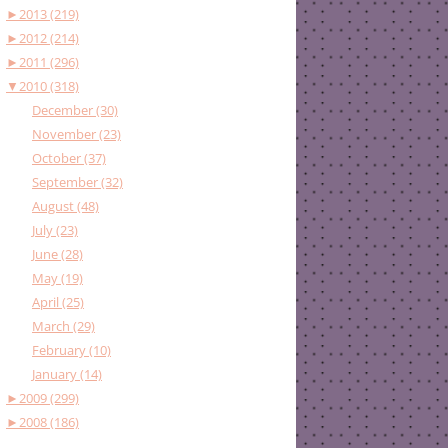
►
2013 (219)
►
2012 (214)
►
2011 (296)
▼
2010 (318)
December (30)
November (23)
October (37)
September (32)
August (48)
July (23)
June (28)
May (19)
April (25)
March (29)
February (10)
January (14)
►
2009 (299)
►
2008 (186)