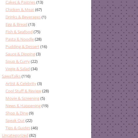
Cakes & Pastries
(13)
Chicken & Meat
(67)
Drinks & Beverages
(1)
Egg & Bread
(13)
Fish & Seafood
(75)
Pasta & Noodle
(28)
Pudding & Dessert
(16)
Sauce & Dipping
(3)
Soup & Curry
(22)
Vegie & Salad
(34)
SawaTalks
(116)
Artist & Celebrity
(3)
Cool Stuff & Review
(28)
Movie & Screening
(5)
News & Happening
(19)
Shop & Dine
(9)
Speak Out
(22)
Tips & Guides
(46)
Uncategorized
(82)