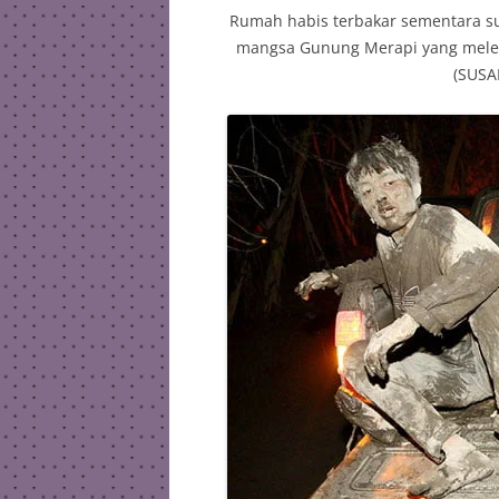
Rumah habis terbakar sementara s
mangsa Gunung Merapi yang mele
(SUSA