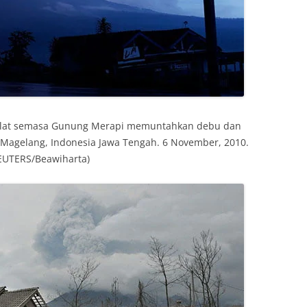
kilat semasa Gunung Merapi memuntahkan debu dan
i Magelang, Indonesia Jawa Tengah. 6 November, 2010.
EUTERS/Beawiharta)