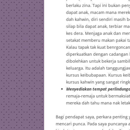
berlaku zina. Tapi ini bukan pe
dapat anak, macam mana mereka
dah kahwin, diri sendiri masih 
silap bila dapat anak, terbiar m
kes dera. Menjaga anak dan men
setakat memberu makan pakai ta
Kalau tapak tak kuat benrgonca
diperkuatkan dengan cadangan l
dibolehkan untuk bekerja sambi
keluarga. Itu adalah tanggungj
kursus keibubapaan. Kursus kei
kursus kahwin yang sangat ringka
Menyediakan tempat perlindunga
remaja-remaja untuk bermaksiat
mereka dah tahu mana nak letak 
Bagi pendapat saya, perkara penting 
mencari punca. Pada saya puncanya a