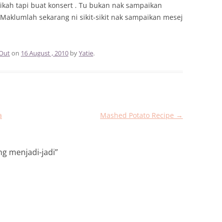
ikah tapi buat konsert . Tu bukan nak sampaikan
Maklumlah sekarang ni sikit-sikit nak sampaikan mesej
Out
on
16 August , 2010
by
Yatie
.
a
Mashed Potato Recipe
→
ng menjadi-jadi
”