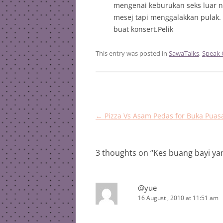
mengenai keburukan seks luar n
mesej tapi menggalakkan pulak. 
buat konsert.Pelik
This entry was posted in
SawaTalks
,
Speak 
Post
←
Pizza Vs Asam Pedas for Buka Puas
navigation
3 thoughts on “
Kes buang bayi ya
@yue
16 August , 2010 at 11:51 am