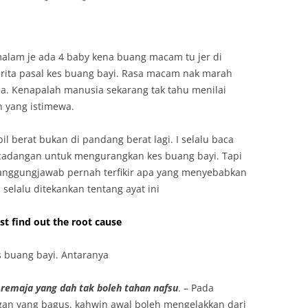
malam je ada 4 baby kena buang macam tu jer di
rita pasal kes buang bayi. Rasa macam nak marah
apa. Kenapalah manusia sekarang tak tahu menilai
 yang istimewa.
l berat bukan di pandang berat lagi. I selalu baca
h cadangan untuk mengurangkan kes buang bayi. Tapi
anggungjawab pernah terfikir apa yang menyebabkan
I selalu ditekankan tentang ayat ini
st find out the root cause
 buang bayi. Antaranya
remaja yang dah tak boleh tahan nafsu
. – Pada
gan yang bagus. kahwin awal boleh mengelakkan dari