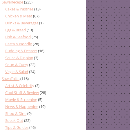
SawaRecepe
(235)
Cakes & Pastries
(13)
Chicken & Meat
(67)
Drinks & Beverages
(1)
Egg & Bread
(13)
Fish & Seafood
(75)
Pasta & Noodle
(28)
Pudding & Dessert
(16)
Sauce & Dipping
(3)
Soup & Curry
(22)
Vegie & Salad
(34)
SawaTalks
(116)
Artist & Celebrity
(3)
Cool Stuff & Review
(28)
Movie & Screening
(5)
News & Happening
(19)
Shop & Dine
(9)
Speak Out
(22)
Tips & Guides
(46)