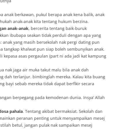
tutnya
a anak berkawan, pukul berapa anak kena balik, anak
ukah anak-anak kita tentang hukum berzina.
gan anak-anak
, bercerita tentang baik-buruk
kan ibubapa seakan tidak perduli dengan apa yang
: anak yang masih bersekolah nak pergi dating pun
ena tangkap khalwat pun siap boleh sembunyikan anak.
 kepasa asas pergaulan (part ni ada jadi kat kampung
ua nak jaga air muka takut malu bila anak dah
ng dah terlanjur. bimbinglah mereka. Kalau kita buang
ng bayi sebab mereka tidak dapat berfikir secara
jangan berpegang pada kemodenan dunia. Insya’ Allah
dosa pahala
. Tentang akibat bermaksiat. Sekolah dan
mainkan peranan penting untuk menyampaikan mesej
stilah betul, jangan pulak nak sampaikan mesej