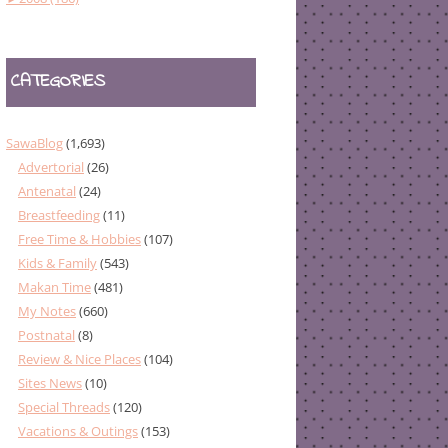
CATEGORIES
SawaBlog
(1,693)
Advertorial
(26)
Antenatal
(24)
Breastfeeding
(11)
Free Time & Hobbies
(107)
Kids & Family
(543)
Makan Time
(481)
My Notes
(660)
Postnatal
(8)
Review & Nice Places
(104)
Sites News
(10)
Special Threads
(120)
Vacations & Outings
(153)