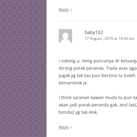
↓
Reply
baby102
17 August , 2010 at 10:34 am
i sokong u, mmg puncanya dr keluarga,
dirong porak peranda. Tiada asas aga
jugak yg tak tau pun berzina tu bole
berseronok je.
I think saranan kawan muda tu pun ta
akan jadi porak peranda gak, and las
benda2 yg tak elok.
↓
Reply