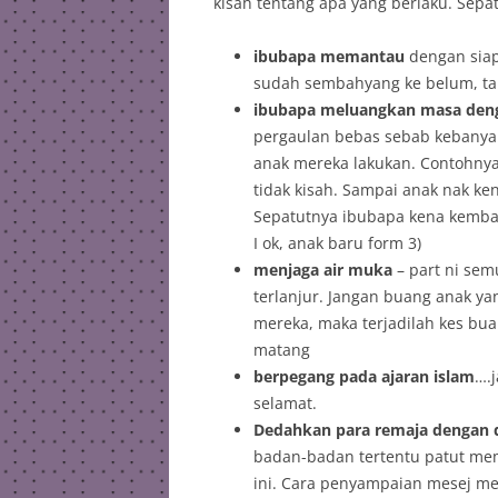
kisah tentang apa yang berlaku. Sepa
ibubapa memantau
dengan siap
sudah sembahyang ke belum, tah
ibubapa meluangkan masa den
pergaulan bebas sebab kebanyak
anak mereka lakukan. Contohnya
tidak kisah. Sampai anak nak k
Sepatutnya ibubapa kena kembali
I ok, anak baru form 3)
menjaga air muka
– part ni sem
terlanjur. Jangan buang anak ya
mereka, maka terjadilah kes bua
matang
berpegang pada ajaran islam
….
selamat.
Dedahkan para remaja dengan 
badan-badan tertentu patut me
ini. Cara penyampaian mesej me