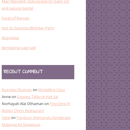
Mari Menjahit: Side pocket for baby cot
and sarung bantal
Faces of Rayyan
Not So Surprise Birthday Party
#Savejejai
Berjogging pagi tadi
RECENT COMMENT
Rusydan Rosman
on
Modelling Class
Anne
on
Express Tailor in Hat Yai
Norhayati Alai Othaman
on
Fine Dine @
Bobby Chinn Restaurant
Yatie
on
Panduan Memandu Kenderaan
Malaysia Ke Singapura