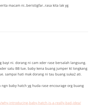
erita macam ni..beristigfar..rasa kita lak yg
g bayi ni. dorang ni cam xder rase bersalah langsung.
der satu BB tue, baby kena buang jumper kt longkang
 tue. sampai hati mak dorang ni tau buang suka2 ati.
n ngn baby hatch yg huda rase encourage org buang
why-introducing-baby-hatch-is-a-really-bad-idea/