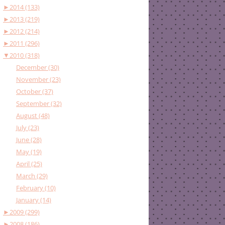
►
2014 (133)
►
2013 (219)
►
2012 (214)
►
2011 (296)
▼
2010 (318)
December (30)
November (23)
October (37)
September (32)
August (48)
July (23)
June (28)
May (19)
April (25)
March (29)
February (10)
January (14)
►
2009 (299)
►
2008 (186)