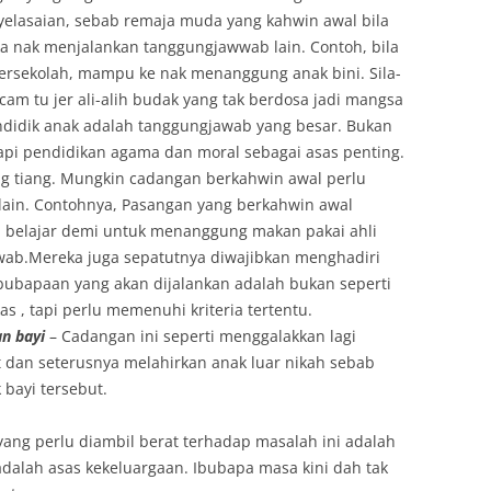
nyelasaian, sebab remaja muda yang kahwin awal bila
 nak menjalankan tanggungjawwab lain. Contoh, bila
bersekolah, mampu ke nak menanggung anak bini. Sila-
acam tu jer ali-alih budak yang tak berdosa jadi mangsa
didik anak adalah tanggungjawab yang besar. Bukan
pi pendidikan agama dan moral sebagai asas penting.
ng tiang. Mungkin cadangan berkahwin awal perlu
ain. Contohnya, Pasangan yang berkahwin awal
l belajar demi untuk menanggung makan pakai ahli
awab.Mereka juga sepatutnya diwajibkan menghadiri
bubapaan yang akan dijalankan adalah bukan seperti
s , tapi perlu memenuhi kriteria tertentu.
n bayi
– Cadangan ini seperti menggalakkan lagi
 dan seterusnya melahirkan anak luar nikah sebab
bayi tersebut.
yang perlu diambil berat terhadap masalah ini adalah
dalah asas kekeluargaan. Ibubapa masa kini dah tak