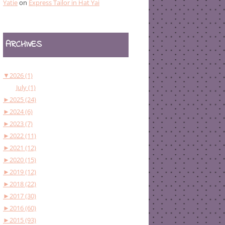
Yatie
on
Express Tailor in Hat Yai
ARCHIVES
▼
2026 (1)
July (1)
►
2025 (24)
►
2024 (6)
►
2023 (7)
►
2022 (11)
►
2021 (12)
►
2020 (15)
►
2019 (12)
►
2018 (22)
►
2017 (30)
►
2016 (60)
►
2015 (93)