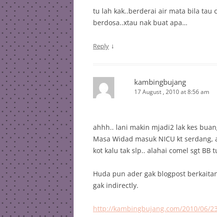
tu lah kak..berderai air mata bila tau c
berdosa..xtau nak buat apa…
↓
Reply
kambingbujang
17 August , 2010 at 8:56 am
ahhh.. lani makin mjadi2 lak kes buan
Masa Widad masuk NICU kt serdang, a
kot kalu tak slp.. alahai comel sgt BB
Huda pun ader gak blogpost berkaita
gak indirectly.
http://kambingbujang.com/2010/06/23/