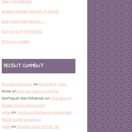
Yeay cuti sekolah
Makan Western Murah @ Merab
Bila malas menyerang….
Rayyan is @ 18 months
Roti susu sedap
RECENT COMMENT
Rusydan Rosman
on
Modelling Class
Anne
on
Express Tailor in Hat Yai
Norhayati Alai Othaman
on
Fine Dine @
Bobby Chinn Restaurant
Yatie
on
Panduan Memandu Kenderaan
Malaysia Ke Singapura
Yatie
on
Express Tailor in Hat Yai