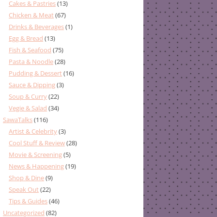
Cakes & Pastries
(13)
Chicken & Meat
(67)
Drinks & Beverages
(1)
Egg & Bread
(13)
Fish & Seafood
(75)
Pasta & Noodle
(28)
Pudding & Dessert
(16)
Sauce & Dipping
(3)
Soup & Curry
(22)
Vegie & Salad
(34)
SawaTalks
(116)
Artist & Celebrity
(3)
Cool Stuff & Review
(28)
Movie & Screening
(5)
News & Happening
(19)
Shop & Dine
(9)
Speak Out
(22)
Tips & Guides
(46)
Uncategorized
(82)