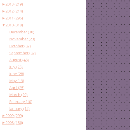
►
2013 (219)
►
2012 (214)
►
2011 (296)
▼
2010 (318)
December (30)
November (23)
October (37)
September (32)
August (48)
July (23)
June (28)
May (19)
April (25)
March (29)
February (10)
January (14)
►
2009 (299)
►
2008 (186)