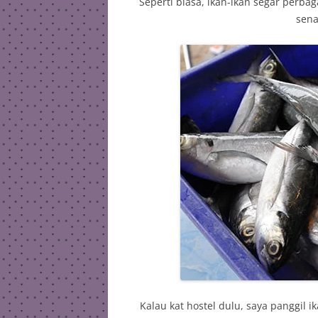
Seperti biasa, ikan-ikan segar perbag
sena
Kalau kat hostel dulu, saya panggil i