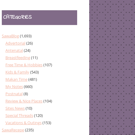
CATEGORIES
SawaBlog
(1,693)
Advertorial
(26)
Antenatal
(24)
Breastfeeding
(11)
Free Time & Hobbies
(107)
Kids & Family
(543)
Makan Time
(481)
My Notes
(660)
Postnatal
(8)
Review & Nice Places
(104)
Sites News
(10)
Special Threads
(120)
Vacations & Outings
(153)
SawaRecepe
(235)