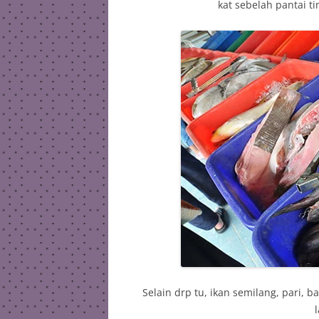
kat sebelah pantai t
Selain drp tu, ikan semilang, pari,
l