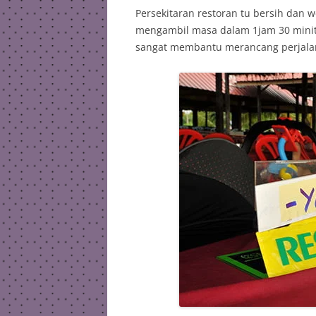
Persekitaran restoran tu bersih dan we
mengambil masa dalam 1jam 30 minit a
sangat membantu merancang perjala