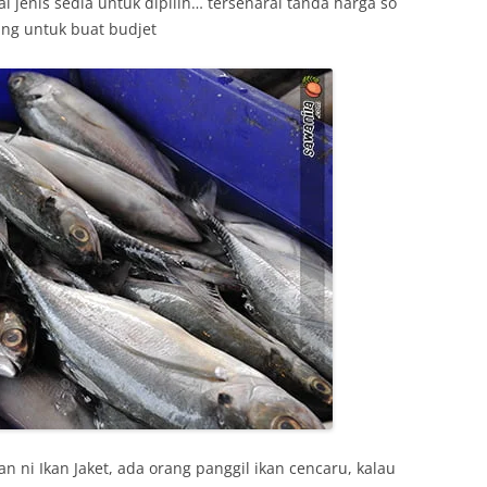
ai jenis sedia untuk dipilih… tersenarai tanda harga so
ng untuk buat budjet
kan ni Ikan Jaket, ada orang panggil ikan cencaru, kalau