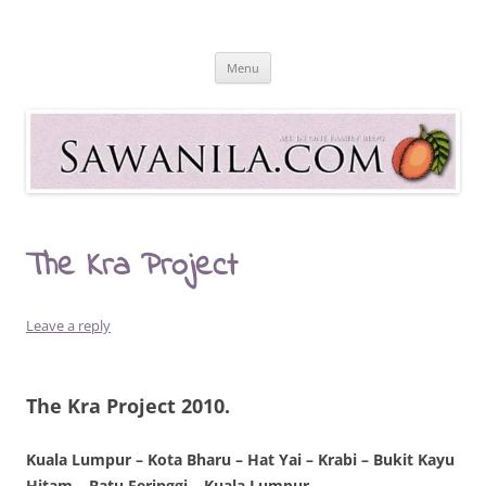
Skip
to
Sawanila.com
content
All In One Family Blog
Menu
The Kra Project
Leave a reply
The Kra Project 2010.
Kuala Lumpur – Kota Bharu – Hat Yai – Krabi – Bukit Kayu
Hitam – Batu Feringgi – Kuala Lumpur.