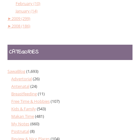
February (10)
January (14)
►
2009 (299)
►
2008 (186)
CATEGORIES
SawaBlog
(1,693)
Advertorial
(26)
Antenatal
(24)
Breastfeeding
(11)
Free Time & Hobbies
(107)
Kids & Family
(543)
Makan Time
(481)
My Notes
(660)
Postnatal
(8)
Review & Nice Places
(104)