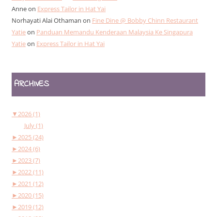
Anne
on
Express Tailor in Hat Yai
Norhayati Alai Othaman
on
Fine Dine @ Bobby Chinn Restaurant
Yatie
on
Panduan Memandu Kenderaan Malaysia Ke Singapura
Yatie
on
Express Tailor in Hat Yai
ARCHIVES
▼
2026 (1)
July (1)
►
2025 (24)
►
2024 (6)
►
2023 (7)
►
2022 (11)
►
2021 (12)
►
2020 (15)
►
2019 (12)