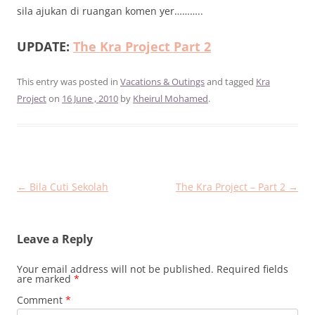
sila ajukan di ruangan komen yer………..
UPDATE:
The Kra Project Part 2
This entry was posted in
Vacations & Outings
and tagged
Kra
Project
on
16 June , 2010
by
Kheirul Mohamed
.
Post
←
Bila Cuti Sekolah
The Kra Project – Part 2
→
navigation
Leave a Reply
Your email address will not be published.
Required fields
are marked
*
Comment
*