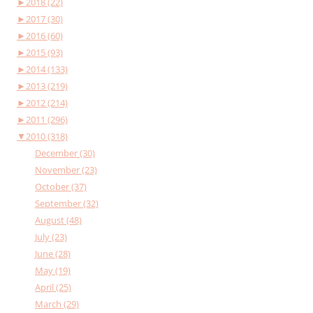
►
2018 (22)
►
2017 (30)
►
2016 (60)
►
2015 (93)
►
2014 (133)
►
2013 (219)
►
2012 (214)
►
2011 (296)
▼
2010 (318)
December (30)
November (23)
October (37)
September (32)
August (48)
July (23)
June (28)
May (19)
April (25)
March (29)