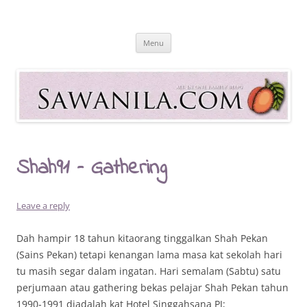
Skip
to
Sawanila.com
content
All In One Family Blog
Menu
Shah91 – Gathering
Leave a reply
Dah hampir 18 tahun kitaorang tinggalkan Shah Pekan
(Sains Pekan) tetapi kenangan lama masa kat sekolah hari
tu masih segar dalam ingatan. Hari semalam (Sabtu) satu
perjumaan atau gathering bekas pelajar Shah Pekan tahun
1990-1991 diadalah kat Hotel Singgahsana PJ;