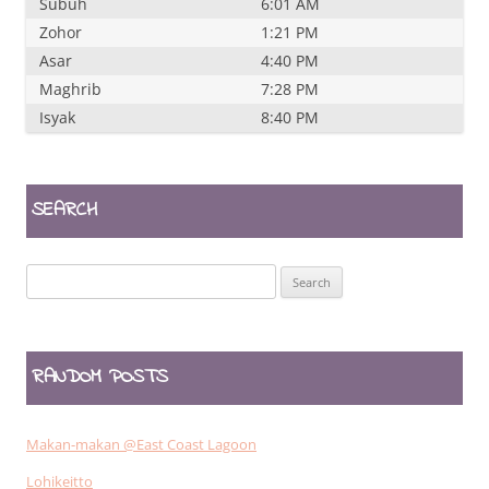
Subuh
6:01 AM
Zohor
1:21 PM
Asar
4:40 PM
Maghrib
7:28 PM
Isyak
8:40 PM
SEARCH
Search
for:
RANDOM POSTS
Makan-makan @East Coast Lagoon
Lohikeitto