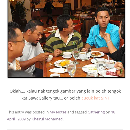
Oklah…. kalau nak tengok gambar yang lain boleh tengok
kat SawaGallery tau… or boleh
cucuk kat SINI
This entry was posted in
My Notes
and tagged
Gathering
on
18
April , 2009
by
Kheirul Mohamed
.