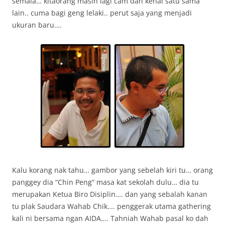
semala… kitaorang masih lagi cam dan kenal satu sama
lain.. cuma bagi geng lelaki.. perut saja yang menjadi
ukuran baru….
Kalu korang nak tahu… gambor yang sebelah kiri tu… orang
panggey dia “Chin Peng” masa kat sekolah dulu… dia tu
merupakan Ketua Biro Disiplin…. dan yang sebalah kanan
tu plak Saudara Wahab Chik…. penggerak utama gathering
kali ni bersama ngan AIDA…. Tahniah Wahab pasal ko dah