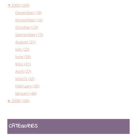
▼
2009 (299)
December (18)
November (16)
October (23)
September (15)
August (21)
July (22)
June (28)
May (21)
April (27)
March (32)
February (30)
January (46)
►
2008 (186)
CATEGORIES