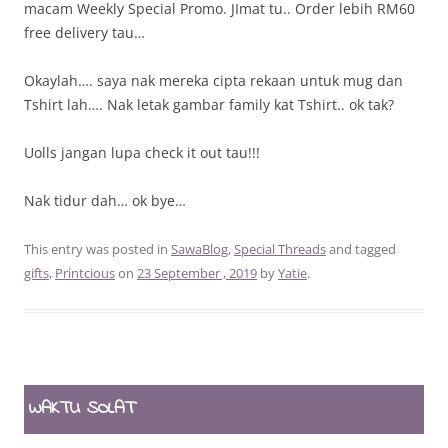
macam Weekly Special Promo. JImat tu.. Order lebih RM60
free delivery tau…
Okaylah…. saya nak mereka cipta rekaan untuk mug dan
Tshirt lah…. Nak letak gambar family kat Tshirt.. ok tak?
Uolls jangan lupa check it out tau!!!
Nak tidur dah… ok bye…
This entry was posted in
SawaBlog
,
Special Threads
and tagged
gifts
,
Printcious
on
23 September , 2019
by
Yatie
.
WAKTU SOLAT