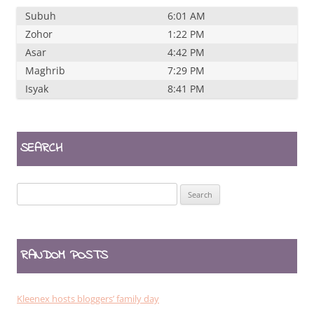
Subuh
6:01 AM
Zohor
1:22 PM
Asar
4:42 PM
Maghrib
7:29 PM
Isyak
8:41 PM
SEARCH
Search
for:
RANDOM POSTS
Kleenex hosts bloggers’ family day