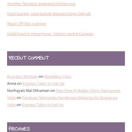
Another fantastic weekend chicken rice
Kisah burger yang berkait dengan harga minyak
Wean Off like a winner
Halal Food In Hong Kong : Islamic centre Canteen
RECENT COMMENT
Rusydan Rosman
on
Modelling Class
Anne
on
Express Tailor in Hat Yai
Norhayati Alai Othaman
on
Fine Dine @ Bobby Chinn Restaurant
Yatie
on
Panduan Memandu Kenderaan Malaysia Ke Singapura
Yatie
on
Express Tailor in Hat Yai
ARCHIVES