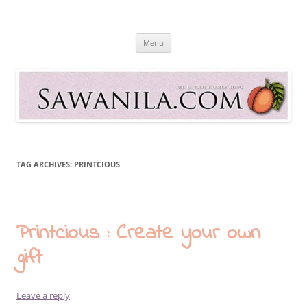
Skip
to
Sawanila.com
content
All In One Family Blog
Menu
TAG ARCHIVES:
PRINTCIOUS
Printcious : Create your own
gift
Leave a reply