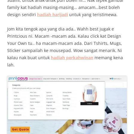
Suami, untuk anak-anak pun boleh ni… Nak tepek gambar
family kat hadiah masing-masing… amacam…best boleh
design sendiri
hadiah harijadi
untuk yang teristimewa.
Jom kita tengok apa yang dia ada.. Wahh best jugak e
Printcious ni. Macam -macam ada. Kalau click kat Design
Your Own tu.. ha macam-macam ada. Dari Tshirts, Mugs,
Sticker sampailah ke mousepad. Wow sangat menarik. Ni
kalau nak buat untuk
hadiah perkahwinan
memang kena
lah.