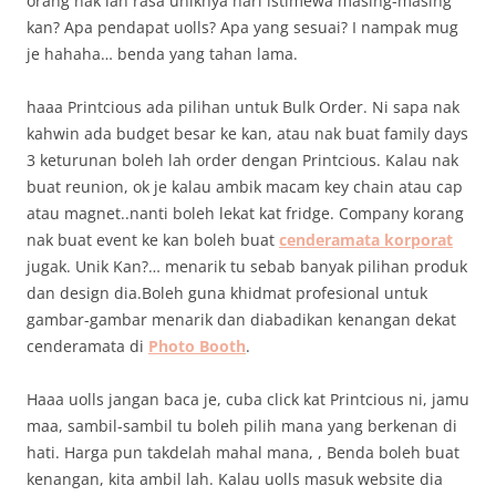
orang nak lah rasa uniknya hari istimewa masing-masing
kan? Apa pendapat uolls? Apa yang sesuai? I nampak mug
je hahaha… benda yang tahan lama.
haaa Printcious ada pilihan untuk Bulk Order. Ni sapa nak
kahwin ada budget besar ke kan, atau nak buat family days
3 keturunan boleh lah order dengan Printcious. Kalau nak
buat reunion, ok je kalau ambik macam key chain atau cap
atau magnet..nanti boleh lekat kat fridge. Company korang
nak buat event ke kan boleh buat
cenderamata korporat
jugak. Unik Kan?… menarik tu sebab banyak pilihan produk
dan design dia.Boleh guna khidmat profesional untuk
gambar-gambar menarik dan diabadikan kenangan dekat
cenderamata di
Photo Booth
.
Haaa uolls jangan baca je, cuba click kat Printcious ni, jamu
maa, sambil-sambil tu boleh pilih mana yang berkenan di
hati. Harga pun takdelah mahal mana, , Benda boleh buat
kenangan, kita ambil lah. Kalau uolls masuk website dia