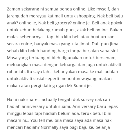
Zaman sekarang ni semua benda online. Like myself, dah
jarang dah merayau kat mall untuk shopping. Nak beli baju
anak? online je, Nak beli grocery? online je, Beli anak pokok
untuk kebun belakang rumah pun , akak beli online. Bukan
malas sebenarnya… tapi bila kita beli atau buat urusan
secara onine, banyak masa yang kita jimat. Duit pun jimat
sebab kita boleh banding harga tanpa berjalan sana-sini.
Masa yang terluang ni bleh digunakan untuk bersenam,
meluangkan masa dengan keluarga dan juga untuk aktiviti
rohaniah. Itu saya lah… kebanyakan masa ke mall adalah
untuk aktiviti sosial seperti menonton wayang, makan-
makan atau pergi dating ngan Mr Suami je.
Ha ni nak share… actually tengah dok survey nak cari
hadiah anniversary untuk suami, Anniversary baru lepas
minggu lepas tapi hadiah belum ada, teruk betul bini
macam ni… You tell me, bila masa saya ada masa nak
mencari hadiah? Normally saya bagi baju ke, belanja