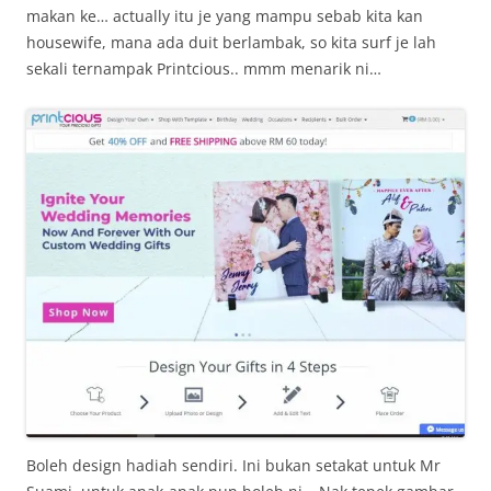
makan ke… actually itu je yang mampu sebab kita kan
housewife, mana ada duit berlambak, so kita surf je lah
sekali ternampak Printcious.. mmm menarik ni…
Boleh design hadiah sendiri. Ini bukan setakat untuk Mr