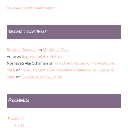
My New Coach *wink*wink*
RECENT COMMENT
Rusydan Rosman
on
Modelling Class
Anne
on
Express Tailor in Hat Yai
Norhayati Alai Othaman
on
Fine Dine @ Bobby Chinn Restaurant
Yatie
on
Panduan Memandu Kenderaan Malaysia Ke Singapura
Yatie
on
Express Tailor in Hat Yai
ARCHIVES
▼
2026 (1)
July (1)