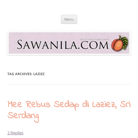
Skip
to
Sawanila.com
content
All In One Family Blog
Menu
TAG ARCHIVES:
LAZIEZ
Mee Rebus Sedap di Laziez, Sri
Serdang
2 Replies