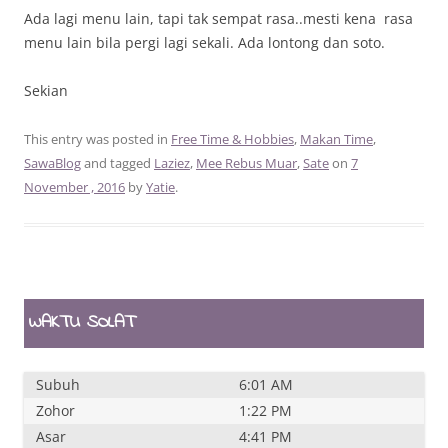
Ada lagi menu lain, tapi tak sempat rasa..mesti kena rasa
menu lain bila pergi lagi sekali. Ada lontong dan soto.
Sekian
This entry was posted in
Free Time & Hobbies
,
Makan Time
,
SawaBlog
and tagged
Laziez
,
Mee Rebus Muar
,
Sate
on
7
November , 2016
by
Yatie
.
WAKTU SOLAT
Subuh
6:01 AM
Zohor
1:22 PM
Asar
4:41 PM