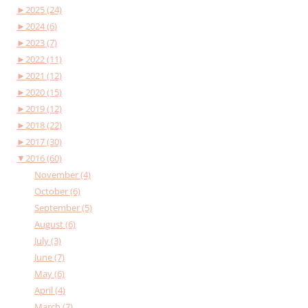
►
2025 (24)
►
2024 (6)
►
2023 (7)
►
2022 (11)
►
2021 (12)
►
2020 (15)
►
2019 (12)
►
2018 (22)
►
2017 (30)
▼
2016 (60)
November (4)
October (6)
September (5)
August (6)
July (3)
June (7)
May (6)
April (4)
March (7)