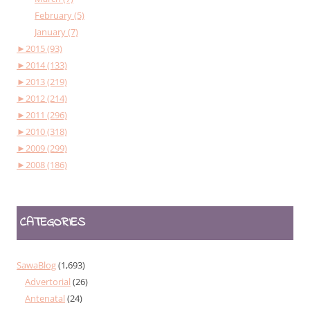
February (5)
January (7)
►
2015 (93)
►
2014 (133)
►
2013 (219)
►
2012 (214)
►
2011 (296)
►
2010 (318)
►
2009 (299)
►
2008 (186)
CATEGORIES
SawaBlog
(1,693)
Advertorial
(26)
Antenatal
(24)