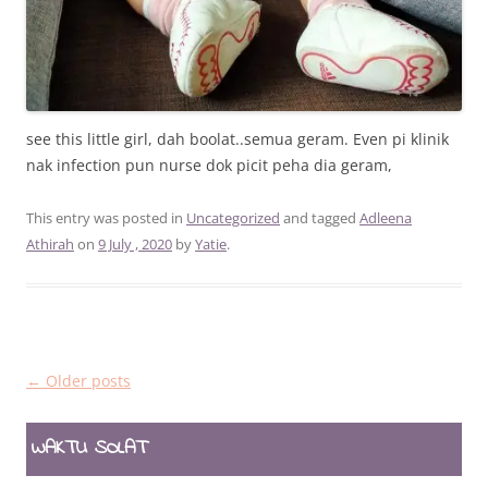
see this little girl, dah boolat..semua geram. Even pi klinik
nak infection pun nurse dok picit peha dia geram,
This entry was posted in
Uncategorized
and tagged
Adleena
Athirah
on
9 July , 2020
by
Yatie
.
Post
←
Older posts
navigation
WAKTU SOLAT