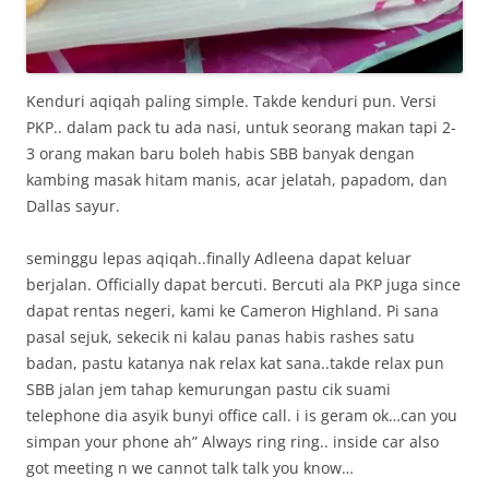
Kenduri aqiqah paling simple. Takde kenduri pun. Versi
PKP.. dalam pack tu ada nasi, untuk seorang makan tapi 2-
3 orang makan baru boleh habis SBB banyak dengan
kambing masak hitam manis, acar jelatah, papadom, dan
Dallas sayur.
seminggu lepas aqiqah..finally Adleena dapat keluar
berjalan. Officially dapat bercuti. Bercuti ala PKP juga since
dapat rentas negeri, kami ke Cameron Highland. Pi sana
pasal sejuk, sekecik ni kalau panas habis rashes satu
badan, pastu katanya nak relax kat sana..takde relax pun
SBB jalan jem tahap kemurungan pastu cik suami
telephone dia asyik bunyi office call. i is geram ok…can you
simpan your phone ah” Always ring ring.. inside car also
got meeting n we cannot talk talk you know…