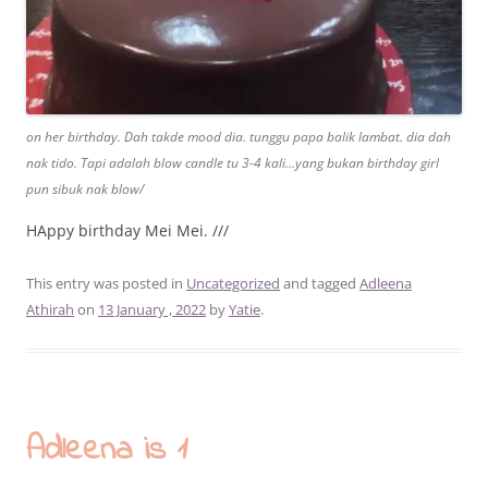
on her birthday. Dah takde mood dia. tunggu papa balik lambat. dia dah
nak tido. Tapi adalah blow candle tu 3-4 kali…yang bukan birthday girl
pun sibuk nak blow/
HAppy birthday Mei Mei. ///
This entry was posted in
Uncategorized
and tagged
Adleena
Athirah
on
13 January , 2022
by
Yatie
.
Adleena is 1