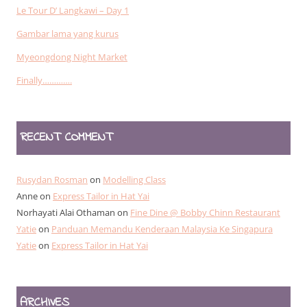
Le Tour D’ Langkawi – Day 1
Gambar lama yang kurus
Myeongdong Night Market
Finally………….
RECENT COMMENT
Rusydan Rosman
on
Modelling Class
Anne
on
Express Tailor in Hat Yai
Norhayati Alai Othaman
on
Fine Dine @ Bobby Chinn Restaurant
Yatie
on
Panduan Memandu Kenderaan Malaysia Ke Singapura
Yatie
on
Express Tailor in Hat Yai
ARCHIVES