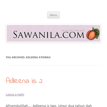
Skip
to
Sawanila.com
content
All In One Family Blog
Menu
TAG ARCHIVES:
ADLEENA ATHIRAH
Adleena is 2
Leave a reply
Alhamdulillah…. Adleena is two. Umur dua tahun dah