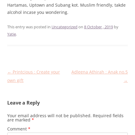
Hartamas, Uptown and Subang kot. Muslim friendly, takde
alcohol incase you wondering.
This entry was posted in
Uncategorized
on
8 October , 2019
by
Yatie
.
Post
←
Printcious : Create your
Adleena Athirah : Anak no.5
navigation
own gift
→
Leave a Reply
Your email address will not be published.
Required fields
are marked
*
Comment
*