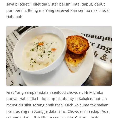
saya pi toilet. Toilet dia 5 star bersih, intai daput, daput
pun bersih. Being me Yang cerewet Kan semua nak check.
Hahahah
First Yang sampai adalah seafood chowder. Ni Michiko
punya. Habis dia hidup sup ni, abang² n Kakak dapat lah
menyudu sikit sorang amik rasa. Michiko cuma tak makan
ikan, udang n sotong je dalam Tu. Chowder ni sedap, Ada
sotong, udang ,fish fillet n some vegie. Cukup lemak