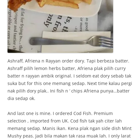
Ashraff, Afriena n Rayyan order dory. Tapi berbeza batter.
Ashraff pilih lemon herbs batter, Afriena plak pilih curry
batter n rayyan ambik original. I seldom eat dory sebab tak
suka but for this one memang sedap. Next time kalau pergi
nak pilih dory plak.. Ini fish n ‘ chips Afriena punya…batter
dia sedap ok.
And last one is mine. I ordered Cod Fish. Premium
selection , imported from UK. Cod fish tak yah citer lah
memang sedap. Manis ikan. Kena plak ngan side dish Mint
Mushy peas. Jadi bila makan tak rasa muak lah. I only larat