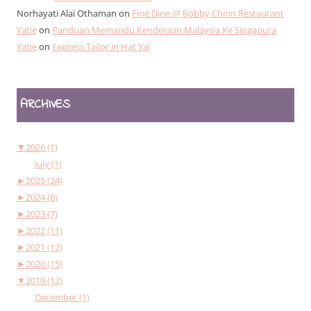
Norhayati Alai Othaman
on
Fine Dine @ Bobby Chinn Restaurant
Yatie
on
Panduan Memandu Kenderaan Malaysia Ke Singapura
Yatie
on
Express Tailor in Hat Yai
ARCHIVES
▼
2026 (1)
July (1)
►
2025 (24)
►
2024 (6)
►
2023 (7)
►
2022 (11)
►
2021 (12)
►
2020 (15)
▼
2019 (12)
December (1)