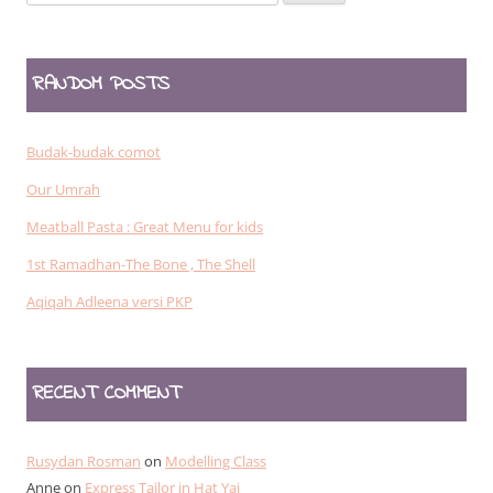
for:
RANDOM POSTS
Budak-budak comot
Our Umrah
Meatball Pasta : Great Menu for kids
1st Ramadhan-The Bone , The Shell
Aqiqah Adleena versi PKP
RECENT COMMENT
Rusydan Rosman
on
Modelling Class
Anne
on
Express Tailor in Hat Yai