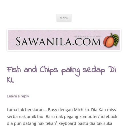
Skip
to
Sawanila.com
content
All In One Family Blog
Menu
Fish and Chips paling sedap Di
KL
Leave a reply
Lama tak bersiaran… Busy dengan Michiko. Dia Kan miss
serba nak amik tau. Baru nak pegang komputer/notebook
dia pun datang nak tekan² keyboard pastu dia tak suka