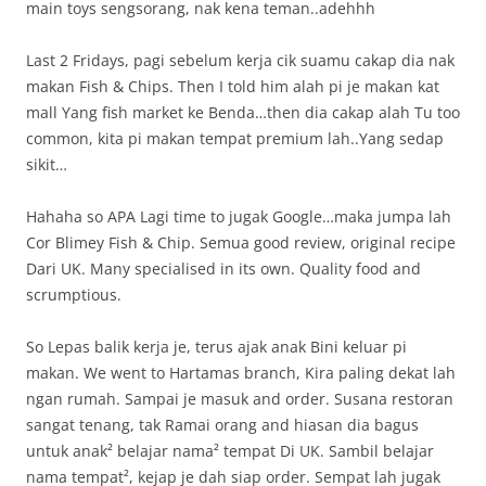
main toys sengsorang, nak kena teman..adehhh
Last 2 Fridays, pagi sebelum kerja cik suamu cakap dia nak
makan Fish & Chips. Then I told him alah pi je makan kat
mall Yang fish market ke Benda…then dia cakap alah Tu too
common, kita pi makan tempat premium lah..Yang sedap
sikit…
Hahaha so APA Lagi time to jugak Google…maka jumpa lah
Cor Blimey Fish & Chip. Semua good review, original recipe
Dari UK. Many specialised in its own. Quality food and
scrumptious.
So Lepas balik kerja je, terus ajak anak Bini keluar pi
makan. We went to Hartamas branch, Kira paling dekat lah
ngan rumah. Sampai je masuk and order. Susana restoran
sangat tenang, tak Ramai orang and hiasan dia bagus
untuk anak² belajar nama² tempat Di UK. Sambil belajar
nama tempat², kejap je dah siap order. Sempat lah jugak