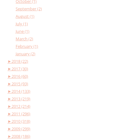
October (1)
September (2)
August (1)
July (1)
June (1)
March (2)
February (1)
January (2)
►
2018 (22)
►
2017 (30)
►
2016 (60)
►
2015 (93)
►
2014 (133)
►
2013 (219)
►
2012 (214)
►
2011 (296)
►
2010 (318)
►
2009 (299)
►
2008 (186)