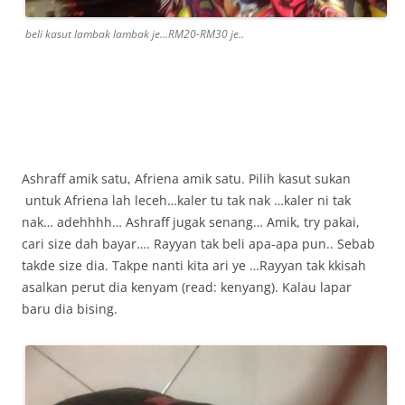
beli kasut lambak lambak je…RM20-RM30 je..
Ashraff amik satu, Afriena amik satu. Pilih kasut sukan
untuk Afriena lah leceh…kaler tu tak nak …kaler ni tak
nak… adehhhh… Ashraff jugak senang… Amik, try pakai,
cari size dah bayar…. Rayyan tak beli apa-apa pun.. Sebab
takde size dia. Takpe nanti kita ari ye …Rayyan tak kkisah
asalkan perut dia kenyam (read: kenyang). Kalau lapar
baru dia bising.