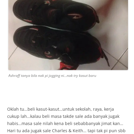
Ashraff tanya bila nak pi jogging ni…nak try kasut baru
Oklah tu…beli kasut-kasut…untuk sekolah, raya, kerja
cukup lah…kalau beli masa takde sale ada banyak jugak
habis…masa sale nilah kena beli sebabbanyak jimat kan…
Hari tu ada jugak sale Charles & Keith… tapi tak pi pun sbb