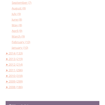
September (7)
August (8)
July (9)
June (8)
May (8)
April (9)
March (9)
February (10)
January (10)
►
2014 (133)
►
2013 (219)
►
2012 (214)
►
2011 (296)
►
2010 (318)
►
2009 (299)
►
2008 (186)