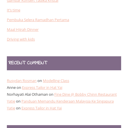
Gambar Konsert Tadika Kristal
It’s time
Pembuka Selera Ramadhan Pertama
Maal Hijrah Dinner
Driving with kids
RECENT COMMENT
Rusydan Rosman
on
Modelling Class
Anne
on
Express Tailor in Hat Yai
Norhayati Alai Othaman
on
Fine Dine @ Bobby Chinn Restaurant
Yatie
on
Panduan Memandu Kenderaan Malaysia Ke Singapura
Yatie
on
Express Tailor in Hat Yai