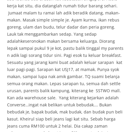
kerja kat situ, dia datanglah rumah tidur barang sehari.
Jumaat malam tu ramai lah adik beradik datang, makan-
makan. Masak simple simple je. Ayam kurma, ikan rebus
goreng, ulam dan budu, telur dadar dan peria goreng.
Lauk tak menggambarkan sedap. Yang sedap
adalahkeseronokan makan bersama keluarga. Diorang
lepak sampai pukul 9 je kot, pastu balik tinggal my parents
n adik lagi sorang tidur sini. Pagi esok tu keluar breakfast.
Sesuatu yang jarang kami buat adalah keluar sarapan kat
luar pagi-pagi. Sarapan kat USJ17, at mamak. Punya syok
makan, sampai lupa nak amik gambar. TQ suami belanja
semua orang makan. Lepas sarapan tu, semua dah settle
urusan, parents balik kampung, kiterang ke SSTWO mall.
Kan ada warehouse sale. Yang kiterang kejarkan adalah
Converse…ingat nak belikan untuk bebudak…. Bukan
bebudak je, bapak budak, mak budak, dan budak pun beli
kasut. Kheirul siap beli jeans lagi kat situ. Sebab harga
jeans cuma RM100 untuk 2 helai. Dia cakap zaman