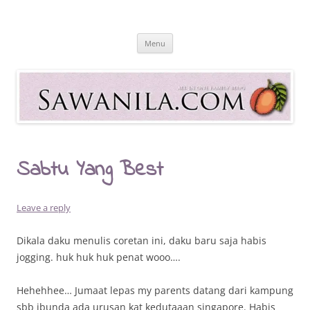
Skip
to
Sawanila.com
content
All In One Family Blog
Menu
Sabtu Yang Best
Leave a reply
Dikala daku menulis coretan ini, daku baru saja habis
jogging. huk huk huk penat wooo….
Hehehhee… Jumaat lepas my parents datang dari kampung
sbb ibunda ada urusan kat kedutaaan singapore. Habis