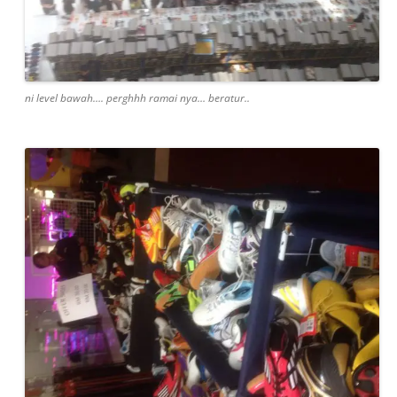
ni level bawah…. perghhh ramai nya… beratur..