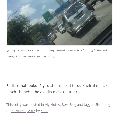
jemnye jalan… ni semua GST punya pasal…semua beli barang bebanyak…
Banyak supermarket penuh orang..
Balik rumah pukul 2 gitu…lepas solat terus Kheirul masak
lunch…hehehehhe ala dia masak burger je
This entry was posted in
My Notes
,
SawaBlog
and tagged
Shopping
on
31 March , 2015
by
Yatie
.