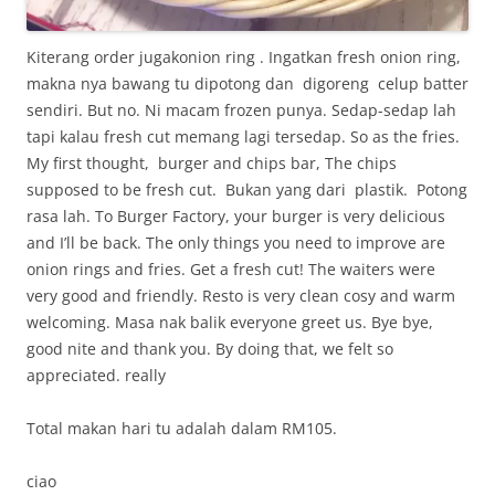
Kiterang order jugakonion ring . Ingatkan fresh onion ring,
makna nya bawang tu dipotong dan digoreng celup batter
sendiri. But no. Ni macam frozen punya. Sedap-sedap lah
tapi kalau fresh cut memang lagi tersedap. So as the fries.
My first thought, burger and chips bar, The chips
supposed to be fresh cut. Bukan yang dari plastik. Potong
rasa lah. To Burger Factory, your burger is very delicious
and I’ll be back. The only things you need to improve are
onion rings and fries. Get a fresh cut! The waiters were
very good and friendly. Resto is very clean cosy and warm
welcoming. Masa nak balik everyone greet us. Bye bye,
good nite and thank you. By doing that, we felt so
appreciated. really
Total makan hari tu adalah dalam RM105.
ciao