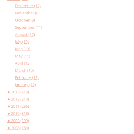
December (12)
November (8)
October (8)
September (11)
August (12)
July (10)
June (13)
May (11)
April (13)
March (10)
February (13)
January (12)
►
2013 (219)
►
2012 (214)
►
2011 (296)
►
2010 (318)
►
2009 (299)
►
2008 (186)