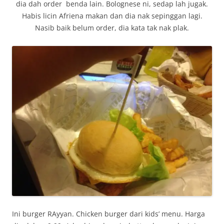
dia dah order benda lain. Bolognese ni, sedap lah jugak.
Habis licin Afriena makan dan dia nak sepinggan lagi.
Nasib baik belum order, dia kata tak nak plak.
Ini burger RAyyan. Chicken burger dari kids’ menu. Harga