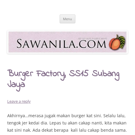
Skip
to
Sawanila.com
content
All In One Family Blog
Menu
Burger Factory, SS15 Subang
Jaya
Leave a reply
Akhirnya…merasa jugak makan burger kat sini. Selalu lalu,
tengok jer kedai dia. Lepas tu akan cakap nanti, kita makan
kat sini nak. Ada dekat berapa kali lalu cakap benda sama.