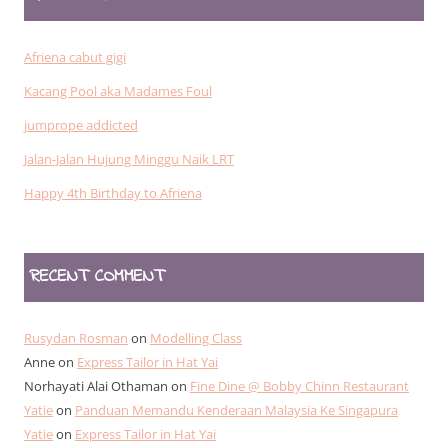
Afriena cabut gigi
Kacang Pool aka Madames Foul
jumprope addicted
Jalan-Jalan Hujung Minggu Naik LRT
Happy 4th Birthday to Afriena
RECENT COMMENT
Rusydan Rosman
on
Modelling Class
Anne
on
Express Tailor in Hat Yai
Norhayati Alai Othaman
on
Fine Dine @ Bobby Chinn Restaurant
Yatie
on
Panduan Memandu Kenderaan Malaysia Ke Singapura
Yatie
on
Express Tailor in Hat Yai