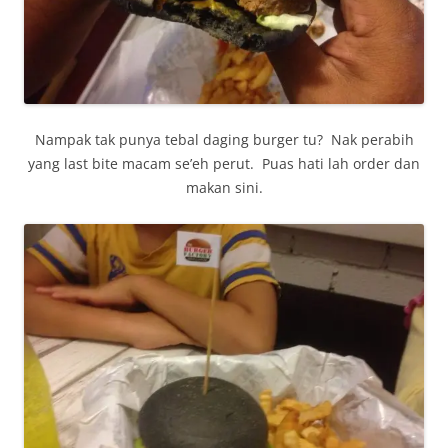
Nampak tak punya tebal daging burger tu? Nak perabih
yang last bite macam se’eh perut. Puas hati lah order dan
makan sini.