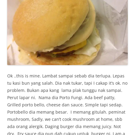
Ok ..this is mine. Lambat sampai sebab dia terlupa. Lepas
tu kasi bun yang salah. Dia nak tukar, tapi I cakap it’s ok. no
problem. Bukan apa kang lama plak tunggu nak sampai.
Perut lapar ni. Nama dia Porto Fungi. Ada beef patty,
Grilled porto bello, cheese dan sauce. Simple tapi sedap.
Portobello dia memang besar. I memang gitulah. peminat
mushroom, Sadly, we can’t cook mushroom at home, sbb
ada orang alergik. Daging burger dia memang juicy. Not
dry. Fry sauce dia pun dah cukup untuk burger ni. I am a