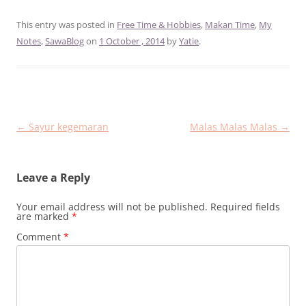
This entry was posted in
Free Time & Hobbies
,
Makan Time
,
My
Notes
,
SawaBlog
on
1 October , 2014
by
Yatie
.
Post
←
Sayur kegemaran
Malas Malas Malas
→
navigation
Leave a Reply
Your email address will not be published.
Required fields
are marked
*
Comment
*