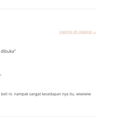
Jogging oh jogging
→
 dibuka
”
m
beli ni. nampak sangat kesedapan nya itu. wiwiwiw