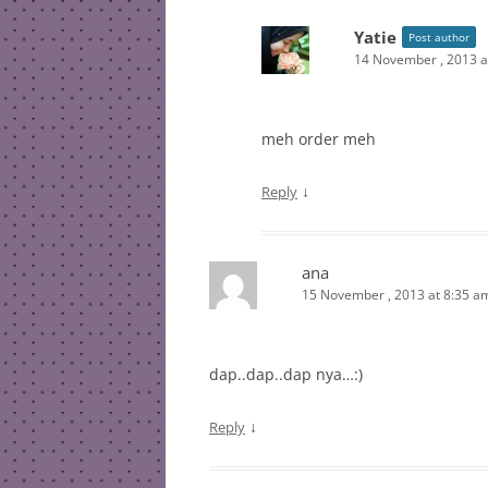
Yatie
Post author
14 November , 2013 a
meh order meh
↓
Reply
ana
15 November , 2013 at 8:35 a
dap..dap..dap nya…:)
↓
Reply