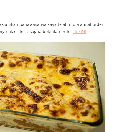
aklumkan bahawasanya saya telah mula ambil order
ang nak order lasagna bolehlah order
di SINI
.