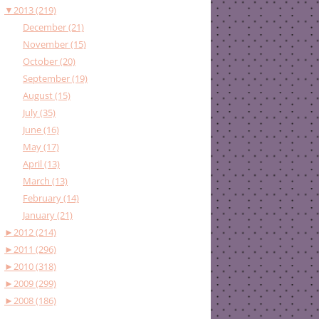
▼
2013 (219)
December (21)
November (15)
October (20)
September (19)
August (15)
July (35)
June (16)
May (17)
April (13)
March (13)
February (14)
January (21)
►
2012 (214)
►
2011 (296)
►
2010 (318)
►
2009 (299)
►
2008 (186)