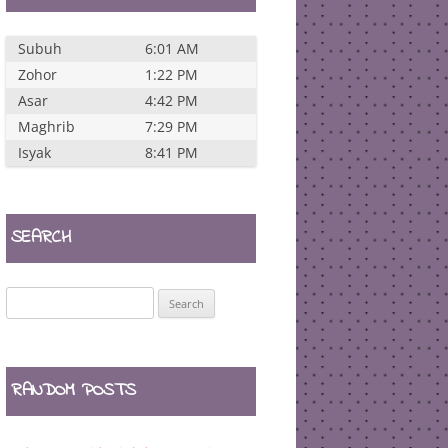
Subuh
6:01 AM
Zohor
1:22 PM
Asar
4:42 PM
Maghrib
7:29 PM
Isyak
8:41 PM
SEARCH
Search
for:
RANDOM POSTS