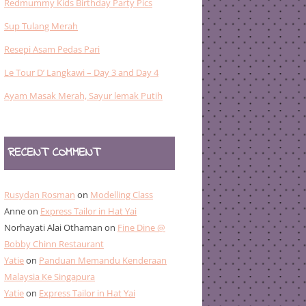
Redmummy Kids Birthday Party Pics
Sup Tulang Merah
Resepi Asam Pedas Pari
Le Tour D’ Langkawi – Day 3 and Day 4
Ayam Masak Merah, Sayur lemak Putih
RECENT COMMENT
Rusydan Rosman
on
Modelling Class
Anne
on
Express Tailor in Hat Yai
Norhayati Alai Othaman
on
Fine Dine @
Bobby Chinn Restaurant
Yatie
on
Panduan Memandu Kenderaan
Malaysia Ke Singapura
Yatie
on
Express Tailor in Hat Yai