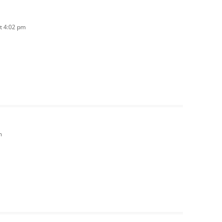
t 4:02 pm
m