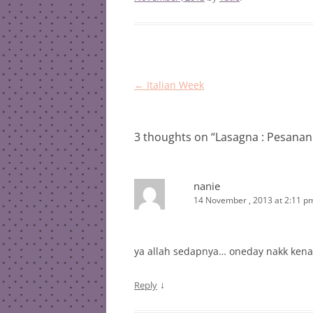
Post
←
Italian Week
navigation
3 thoughts on “
Lasagna : Pesanan
nanie
14 November , 2013 at 2:11 p
ya allah sedapnya… oneday nakk kena 
↓
Reply