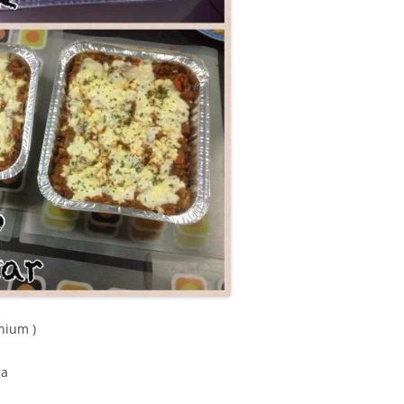
nium )
ga