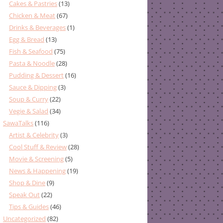
Cakes & Pastries
(13)
Chicken & Meat
(67)
Drinks & Beverages
(1)
Egg & Bread
(13)
Fish & Seafood
(75)
Pasta & Noodle
(28)
Pudding & Dessert
(16)
Sauce & Dipping
(3)
Soup & Curry
(22)
Vegie & Salad
(34)
SawaTalks
(116)
Artist & Celebrity
(3)
Cool Stuff & Review
(28)
Movie & Screening
(5)
News & Happening
(19)
Shop & Dine
(9)
Speak Out
(22)
Tips & Guides
(46)
Uncategorized
(82)