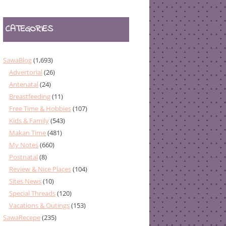
CATEGORIES
SawaBlog
(1,693)
Advertorial
(26)
Antenatal
(24)
Breastfeeding
(11)
Free Time & Hobbies
(107)
Kids & Family
(543)
Makan Time
(481)
My Notes
(660)
Postnatal
(8)
Review & Nice Places
(104)
Sites News
(10)
Special Threads
(120)
Vacations & Outings
(153)
SawaRecepe
(235)