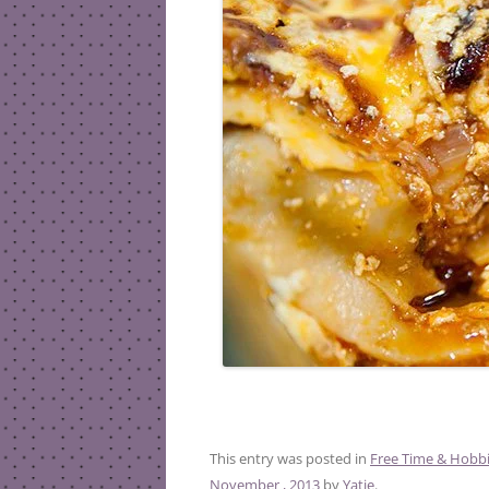
This entry was posted in
Free Time & Hobb
November , 2013
by
Yatie
.