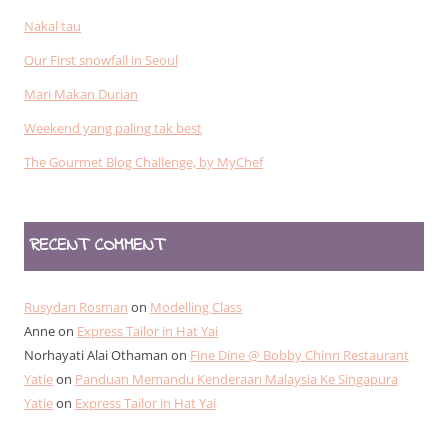
Nakal tau
Our First snowfall in Seoul
Mari Makan Durian
Weekend yang paling tak best
The Gourmet Blog Challenge, by MyChef
RECENT COMMENT
Rusydan Rosman
on
Modelling Class
Anne
on
Express Tailor in Hat Yai
Norhayati Alai Othaman
on
Fine Dine @ Bobby Chinn Restaurant
Yatie
on
Panduan Memandu Kenderaan Malaysia Ke Singapura
Yatie
on
Express Tailor in Hat Yai