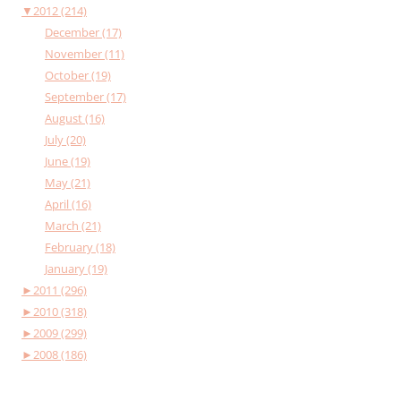
▼
2012 (214)
December (17)
November (11)
October (19)
September (17)
August (16)
July (20)
June (19)
May (21)
April (16)
March (21)
February (18)
January (19)
►
2011 (296)
►
2010 (318)
►
2009 (299)
►
2008 (186)