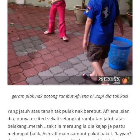
geram plak nak potong rambut Afriena ni..tapi dia tak kasi
Yang jatuh atas tanah tak pulak nak berebut. Afriena..sian
dia..punya excited sekali setangkai rambutan jatuh atas
belakang..merah ..sakit la meraung la dia kejap je pastu
melompat balik. Ashraff main sambut pakai bakul. Rayyan?