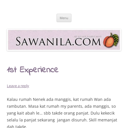
Skip
to
Sawanila.com
content
All In One Family Blog
Menu
1st Experience
Leave a reply
Kalau rumah Nenek ada manggis, kat rumah Wan ada
rambutan. Masa kat rumah my parents, ada manggis, so
yang kait abah le… sbb takde orang panjat. Dulu kekecik
selalu la panjat sekarang jangan disuruh. Skill memanjat
dah takde.