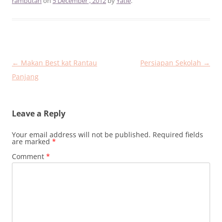
rambutan
on
5 December , 2012
by
Yatie
.
Post
←
Makan Best kat Rantau
Persiapan Sekolah
→
navigation
Panjang
Leave a Reply
Your email address will not be published.
Required fields
are marked
*
Comment
*