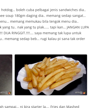
hotdog… boleh cuba pelbagai jenis sandwiches dia..
y mee soup 180gm daging dia.. memang sedap sangat…
 menu… memang memukau bila tengok menu dia..
gok yang tu.. nak yang tu plak…… tapi kan… JANGAN LUPA
!!! DUA RINGGIT.!!!!…. saya memang tak lupa untuk
tu.. memang sedap beb… rugi kalau pi sana tak order
ah sampai… ni kira starter la…. Fries dan Mashed