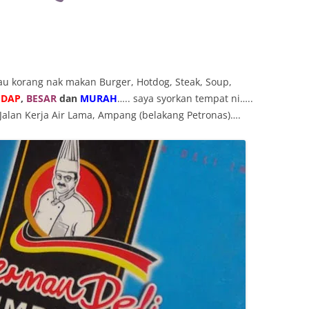
au korang nak makan Burger, Hotdog, Steak, Soup,
EDAP
,
BESAR
dan
MURAH
….. saya syorkan tempat ni…..
 Jalan Kerja Air Lama, Ampang (belakang Petronas)….