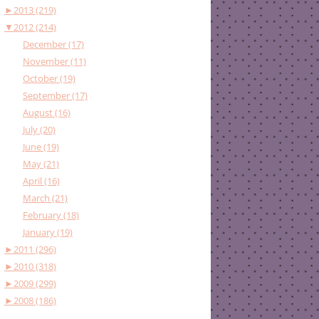
►
2013 (219)
▼
2012 (214)
December (17)
November (11)
October (19)
September (17)
August (16)
July (20)
June (19)
May (21)
April (16)
March (21)
February (18)
January (19)
►
2011 (296)
►
2010 (318)
►
2009 (299)
►
2008 (186)