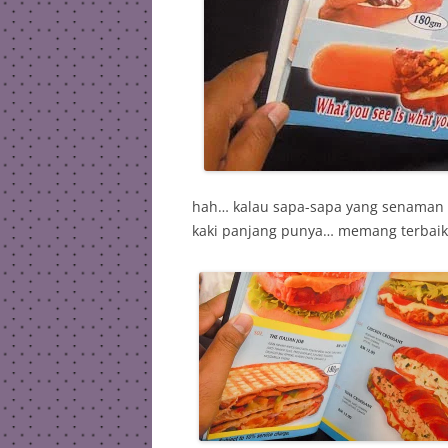
hah… kalau sapa-sapa yang senaman 
kaki panjang punya… memang terbaik