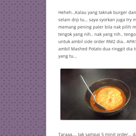
Heheh…Kalau yang taknak burger dan 
selain drp tu… saya syorkan juga tr
memang pening paler bila nak pilih
tengok yang nih.. nak yang nih.. ten
untuk ambil side order RM2 dia.. APA!
ambil Mashed Potato dua ringgit dia 
yang tu…
Taraaa…. tak sampai 5 minit order… d