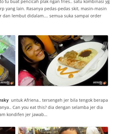
to tu buat pencicah plak ngan fries.. satu kombinasi yg
drp yang lain. Rasanya pedas-pedas skit, masin-masin
ar dan lembut didalam…. semua suka sampai order
nsky
untuk Afriena.. tersengeh jer bila tengok berapa
tanya.. Can you eat this? dia dengan selamba jer dia
am kondifen jer jawab…