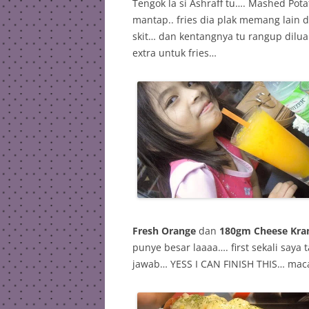
Tengok la si Ashraff tu…. Mashed Pota
mantap.. fries dia plak memang lain 
skit… dan kentangnya tu rangup dilu
extra untuk fries…
Fresh Orange
dan
180gm Cheese Kra
punye besar laaaa…. first sekali saya 
jawab… YESS I CAN FINISH THIS… mac