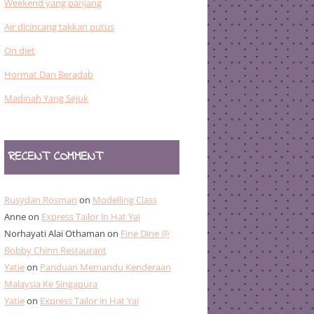
Weekend yang panjang
Air dicincang takkan putus
On diet
Hormat Dan Beradab
Madinah Yang Sejuk
RECENT COMMENT
Rusydan Rosman
on
Modelling Class
Anne
on
Express Tailor in Hat Yai
Norhayati Alai Othaman
on
Fine Dine @
Bobby Chinn Restaurant
Yatie
on
Panduan Memandu Kenderaan
Malaysia Ke Singapura
Yatie
on
Express Tailor in Hat Yai