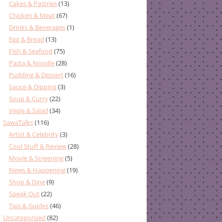
Cakes & Pastries
(13)
Chicken & Meat
(67)
Drinks & Beverages
(1)
Egg & Bread
(13)
Fish & Seafood
(75)
Pasta & Noodle
(28)
Pudding & Dessert
(16)
Sauce & Dipping
(3)
Soup & Curry
(22)
Vegie & Salad
(34)
SawaTalks
(116)
Artist & Celebrity
(3)
Cool Stuff & Review
(28)
Movie & Screening
(5)
News & Happening
(19)
Shop & Dine
(9)
Speak Out
(22)
Tips & Guides
(46)
Uncategorized
(82)