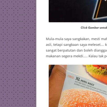
Click Gambar untu
Mula-mula saya sangkakan, mesti ma
asli, tetapi sangkaan saya meleset….
sangat berpatutan dan boleh diangg
makanan segera mekdi….. Kalau tak 