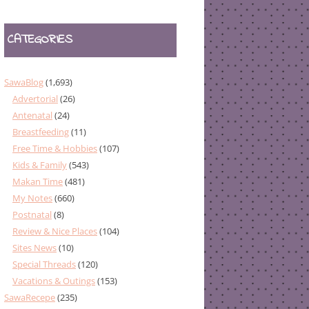
CATEGORIES
SawaBlog
(1,693)
Advertorial
(26)
Antenatal
(24)
Breastfeeding
(11)
Free Time & Hobbies
(107)
Kids & Family
(543)
Makan Time
(481)
My Notes
(660)
Postnatal
(8)
Review & Nice Places
(104)
Sites News
(10)
Special Threads
(120)
Vacations & Outings
(153)
SawaRecepe
(235)