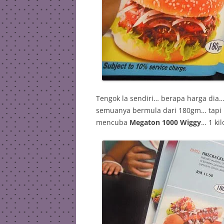
Tengok la sendiri… berapa harga dia…
semuanya bermula dari 180gm… tapi k
mencuba
Megaton 1000 Wiggy
… 1 ki