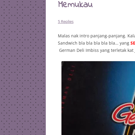
Memukau
5 Replies
Malas nak intro panjang-panjang. Kal
Sandwich bla bla bla bla bla… yang
S
German Deli Imbiss yang terletak kat