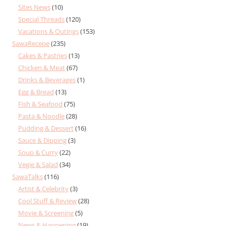
Sites News
(10)
Special Threads
(120)
Vacations & Outings
(153)
SawaRecepe
(235)
Cakes & Pastries
(13)
Chicken & Meat
(67)
Drinks & Beverages
(1)
Egg & Bread
(13)
Fish & Seafood
(75)
Pasta & Noodle
(28)
Pudding & Dessert
(16)
Sauce & Dipping
(3)
Soup & Curry
(22)
Vegie & Salad
(34)
SawaTalks
(116)
Artist & Celebrity
(3)
Cool Stuff & Review
(28)
Movie & Screening
(5)
News & Happening
(19)