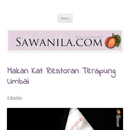
Skip
to
Sawanila.com
content
All In One Family Blog
Menu
Makan Kat Restoran Terapung
Umbai
4 Replies