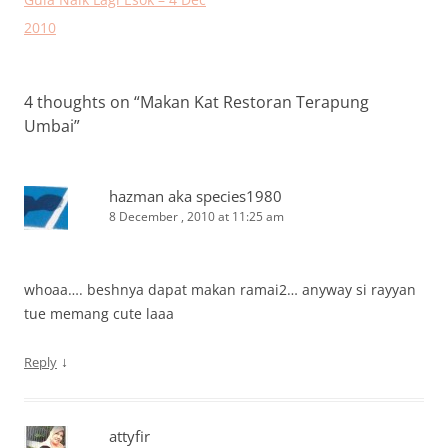
2010
4 thoughts on “
Makan Kat Restoran Terapung
Umbai
”
hazman aka species1980
8 December , 2010 at 11:25 am
whoaa…. beshnya dapat makan ramai2… anyway si rayyan
tue memang cute laaa
↓
Reply
attyfir