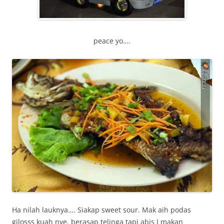
peace yo….
Ha nilah lauknya…. Siakap sweet sour. Mak aih podas
gilosss kuah nye. berasap telinga tapi abis I makan