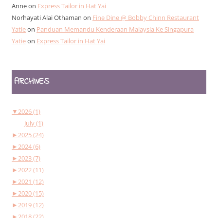
Anne
on
Express Tailor in Hat Yai
Norhayati Alai Othaman
on
Fine Dine @ Bobby Chinn Restaurant
Yatie
on
Panduan Memandu Kenderaan Malaysia Ke Singapura
Yatie
on
Express Tailor in Hat Yai
ARCHIVES
▼
2026 (1)
July (1)
►
2025 (24)
►
2024 (6)
►
2023 (7)
►
2022 (11)
►
2021 (12)
►
2020 (15)
►
2019 (12)
►
2018 (22)