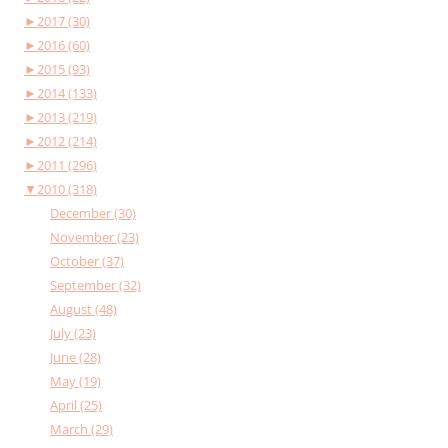
►
2017 (30)
►
2016 (60)
►
2015 (93)
►
2014 (133)
►
2013 (219)
►
2012 (214)
►
2011 (296)
▼
2010 (318)
December (30)
November (23)
October (37)
September (32)
August (48)
July (23)
June (28)
May (19)
April (25)
March (29)