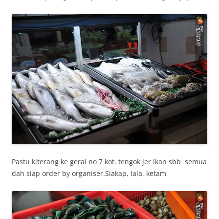
Pastu kiterang ke gerai no 7 kot. tengok jer ikan sbb semua
dah siap order by organiser.Siakap, lala, ketam