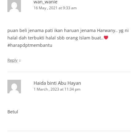
wan_wanie
16 May , 2021 at 9:33 am
puan beli jenama pati ikan haruan jenama Harwany.. yg ni
halal dah terbukti halal sbb orang Islam buat..
#harapdptmembantu
↓
Reply
Haida binti Abu Hayan
1 March , 2023 at 11:34 pm
Betul