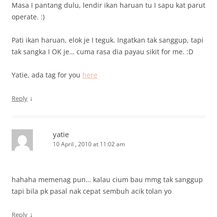
Masa I pantang dulu, lendir ikan haruan tu I sapu kat parut
operate. :)
Pati ikan haruan, elok je I teguk. Ingatkan tak sanggup, tapi
tak sangka I OK je… cuma rasa dia payau sikit for me. :D
Yatie, ada tag for you
here
↓
Reply
yatie
10 April , 2010 at 11:02 am
hahaha memenag pun… kalau cium bau mmg tak sanggup
tapi bila pk pasal nak cepat sembuh acik tolan yo
↓
Reply