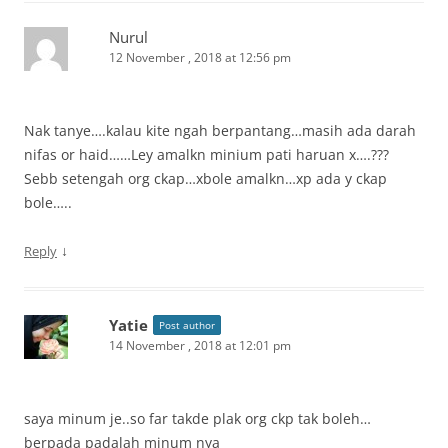
Nurul
12 November , 2018 at 12:56 pm
Nak tanye….kalau kite ngah berpantang…masih ada darah
nifas or haid……Ley amalkn minium pati haruan x….???
Sebb setengah org ckap…xbole amalkn…xp ada y ckap
bole…..
↓
Reply
Yatie
Post author
14 November , 2018 at 12:01 pm
saya minum je..so far takde plak org ckp tak boleh…
berpada padalah minum nya