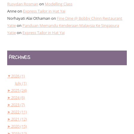
Rusydan Rosman
on
Modelling Class
Anne
on
Express Tailor in Hat Yai
Norhayati Alai Othaman
on
Fine Dine @ Bobby Chinn Restaurant
Yatie
on
Panduan Memandu Kenderaan Malaysia Ke Singapura
Yatie
on
Express Tailor in Hat Yai
ARCHIVES
▼
2026 (1)
July (1)
►
2025 (24)
►
2024 (6)
►
2023 (7)
►
2022 (11)
►
2021 (12)
►
2020 (15)
►
2019 (12)