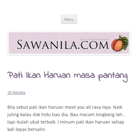
Skip
to
Sawanila.com
content
All In One Family Blog
Menu
Pati Ikan Haruan masa pantang
20 Replies
Bila sebut pati ikan haruan mesti you all rasa loya. Naik
juling kalau dok hidu bau dia. Bau macam longkang lah..
tapi itulah ubat terbaik. I minum pati ikan haruan setiap
kali lepas bersalin.