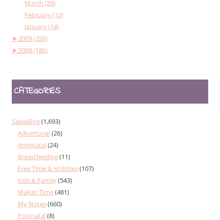
March (29)
February (10)
January (14)
►
2009 (299)
►
2008 (186)
CATEGORIES
SawaBlog
(1,693)
Advertorial
(26)
Antenatal
(24)
Breastfeeding
(11)
Free Time & Hobbies
(107)
Kids & Family
(543)
Makan Time
(481)
My Notes
(660)
Postnatal
(8)