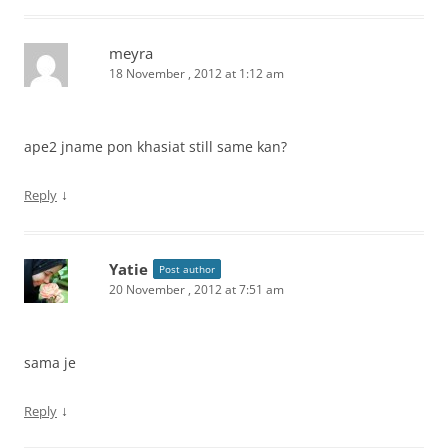
meyra
18 November , 2012 at 1:12 am
ape2 jname pon khasiat still same kan?
↓
Reply
Yatie
Post author
20 November , 2012 at 7:51 am
sama je
↓
Reply