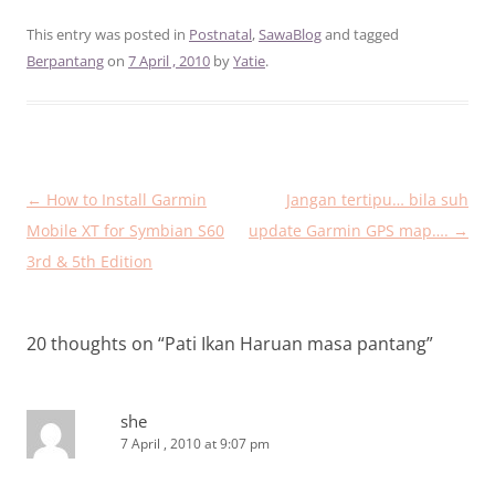
This entry was posted in
Postnatal
,
SawaBlog
and tagged
Berpantang
on
7 April , 2010
by
Yatie
.
Post
←
How to Install Garmin
Jangan tertipu… bila suh
navigation
Mobile XT for Symbian S60
update Garmin GPS map….
→
3rd & 5th Edition
20 thoughts on “
Pati Ikan Haruan masa pantang
”
she
7 April , 2010 at 9:07 pm