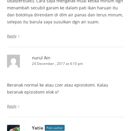
ubat(terbukti). Cara saya mengelak mual ketika minum dgn
menambah secubit garam ke dalam pati ikan haruan itu
dan botolnya direndam di dlm air panas dan terus minum,
selepas itu barula saya susulkan dgn air suam.
↓
Reply
nurul Ain
24 December , 2017 at 4:10 pm
Beranak normal ke atau czer atau episiotomi. Kalau
beranak episiotomi elok x?
↓
Reply
Yatie
Post author