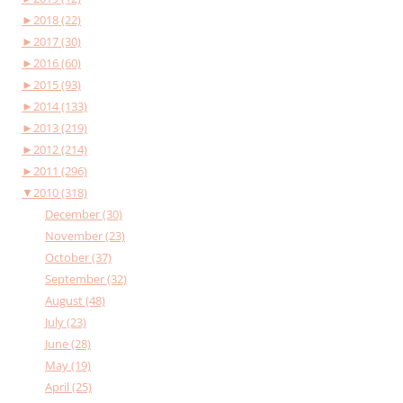
►
2018 (22)
►
2017 (30)
►
2016 (60)
►
2015 (93)
►
2014 (133)
►
2013 (219)
►
2012 (214)
►
2011 (296)
▼
2010 (318)
December (30)
November (23)
October (37)
September (32)
August (48)
July (23)
June (28)
May (19)
April (25)