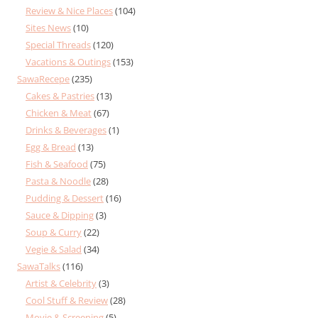
Review & Nice Places
(104)
Sites News
(10)
Special Threads
(120)
Vacations & Outings
(153)
SawaRecepe
(235)
Cakes & Pastries
(13)
Chicken & Meat
(67)
Drinks & Beverages
(1)
Egg & Bread
(13)
Fish & Seafood
(75)
Pasta & Noodle
(28)
Pudding & Dessert
(16)
Sauce & Dipping
(3)
Soup & Curry
(22)
Vegie & Salad
(34)
SawaTalks
(116)
Artist & Celebrity
(3)
Cool Stuff & Review
(28)
Movie & Screening
(5)