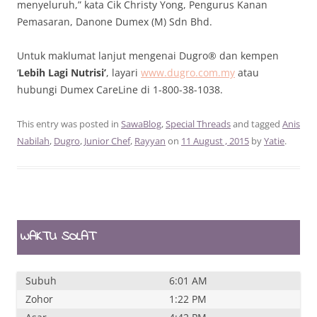
menyeluruh,” kata Cik Christy Yong, Pengurus Kanan
Pemasaran, Danone Dumex (M) Sdn Bhd.
Untuk maklumat lanjut mengenai Dugro® dan kempen
‘
Lebih Lagi Nutrisi’
, layari
www.dugro.com.my
atau
hubungi Dumex CareLine di 1-800-38-1038.
This entry was posted in
SawaBlog
,
Special Threads
and tagged
Anis
Nabilah
,
Dugro
,
Junior Chef
,
Rayyan
on
11 August , 2015
by
Yatie
.
WAKTU SOLAT
Subuh
6:01 AM
Zohor
1:22 PM