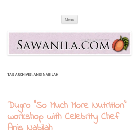
Skip
to
Sawanila.com
content
All In One Family Blog
Menu
TAG ARCHIVES:
ANIS NABILAH
Dugro “So Much More Nutrition”
workshop with Celebrity Chef
Anis Nabilah