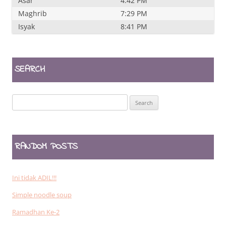
Asar
4:42 PM
Maghrib
7:29 PM
Isyak
8:41 PM
SEARCH
Search
for:
RANDOM POSTS
Ini tidak ADIL!!!
Simple noodle soup
Ramadhan Ke-2