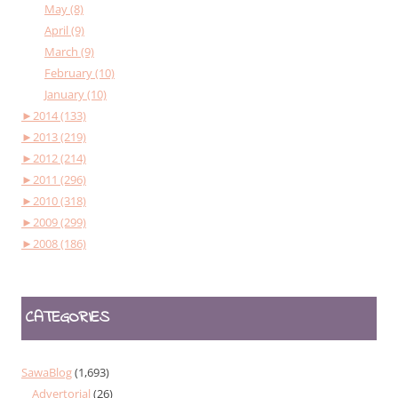
May (8)
April (9)
March (9)
February (10)
January (10)
►
2014 (133)
►
2013 (219)
►
2012 (214)
►
2011 (296)
►
2010 (318)
►
2009 (299)
►
2008 (186)
CATEGORIES
SawaBlog
(1,693)
Advertorial
(26)