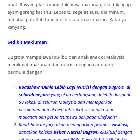
buat. Rayyan plak, orang dok hiasa makanan, dia dok ngap
ayam goreng kat situ. Lepas tu segelas susu dia minum.
hahaha..patutlah time lunch dia tak nak makan. Katanya
kenyang.
Sedikit Makluman
Dugro® mempelawa ibu-ibu dan anak-anak di Malaysia
menikmati makanan dan nutrisi dengan cara baru,
bermula dengan:
Roadshow ‘Dunia Lebih Lagi Nutrisi dengan
Dugro®’ di
seluruh negara
yang akan berlangsung di lebih daripada
50 lokasi di seluruh Malaysia dan memaparkan
permainan dan aktiviti interaktif serta idea seni
makanan dan petua istimewa daripada Chef Anis!
Roadshow ini juga akan memaparkan promosi eksklusif –
dapatkan koleksi
Bekas Nutrisi Dugro®
eksklusif dengan
setiap pembelian dua pek 900g Dugro® 5 NUTRI! Bekas