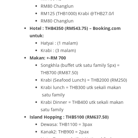
RM80 Changlun
RM125 (THB1000) Krabi @THB27.0/l
RM80 Changlun
Hotel : THB4350 (RM543.75) – Booking.com
untuk:
Hatyai : (1 malam)
Krabi : (3 malam)
Makan: +-RM 700
Songkhla (buffet utk satu family 5px) =
THB700 (RM87.50)
Krabi (Seafood Lunch) = THB2000 (RM250)
Krabi lunch = THB300 utk sekali makan
satu family
Krabi Dinner = THB400 utk sekali makan
satu family
Island Hopping : THB5100 (RM637.50)
Dewasa: THB1100 = 3pax
Kanak2: THB900 = 2pax