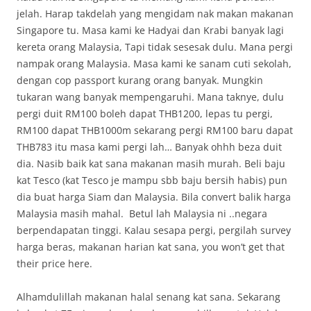
jelah. Harap takdelah yang mengidam nak makan makanan
Singapore tu. Masa kami ke Hadyai dan Krabi banyak lagi
kereta orang Malaysia, Tapi tidak sesesak dulu. Mana pergi
nampak orang Malaysia. Masa kami ke sanam cuti sekolah,
dengan cop passport kurang orang banyak. Mungkin
tukaran wang banyak mempengaruhi. Mana taknye, dulu
pergi duit RM100 boleh dapat THB1200, lepas tu pergi,
RM100 dapat THB1000m sekarang pergi RM100 baru dapat
THB783 itu masa kami pergi lah… Banyak ohhh beza duit
dia. Nasib baik kat sana makanan masih murah. Beli baju
kat Tesco (kat Tesco je mampu sbb baju bersih habis) pun
dia buat harga Siam dan Malaysia. Bila convert balik harga
Malaysia masih mahal. Betul lah Malaysia ni ..negara
berpendapatan tinggi. Kalau sesapa pergi, pergilah survey
harga beras, makanan harian kat sana, you won’t get that
their price here.
Alhamdulillah makanan halal senang kat sana. Sekarang