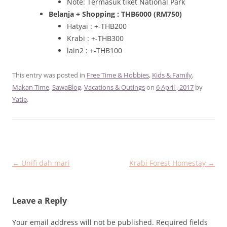
Note: Termasuk tiket National Park
Belanja + Shopping : THB6000 (RM750)
Hatyai : +-THB200
Krabi : +-THB300
lain2 : +-THB100
This entry was posted in
Free Time & Hobbies
,
Kids & Family
,
Makan Time
,
SawaBlog
,
Vacations & Outings
on
6 April , 2017
by
Yatie
.
Post
←
Unifi dah mari
Krabi Forest Homestay
→
navigation
Leave a Reply
Your email address will not be published.
Required fields