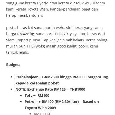
yang guna kereta Hybrid atau kereta diesel, 4WD, Macam
kami kereta Toyota Wish. Pandai-pandailah bajet dan
harap membantulah.
psst… beras kat sana murah weh.. sini beras yang sama
harga RM42/5kg, sana baru THB179. ye ye tau, beras dari
Siam, import punya. Tapikan (saja nak bakar), Beras paling
murah pun THB79/5kg masih good kualiti oooiii. kami
tengok jelah..
Budget:
Perbelanjaan : +-RM2500 hingga RM3000 bergantung
kepada ketebalan poket
NOTE: Exchange Rate RM125 = THB1000
Tol : +- RM100
Petrol : +-RM400 (RM2.30/liter) – Based on
Toyota Wish 2009
RM100 KL