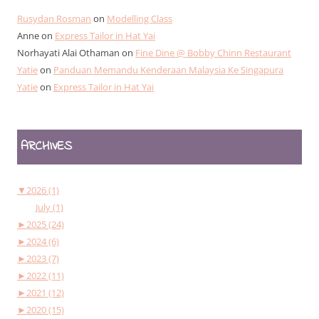
Rusydan Rosman
on
Modelling Class
Anne
on
Express Tailor in Hat Yai
Norhayati Alai Othaman
on
Fine Dine @ Bobby Chinn Restaurant
Yatie
on
Panduan Memandu Kenderaan Malaysia Ke Singapura
Yatie
on
Express Tailor in Hat Yai
ARCHIVES
▼
2026 (1)
July (1)
►
2025 (24)
►
2024 (6)
►
2023 (7)
►
2022 (11)
►
2021 (12)
►
2020 (15)