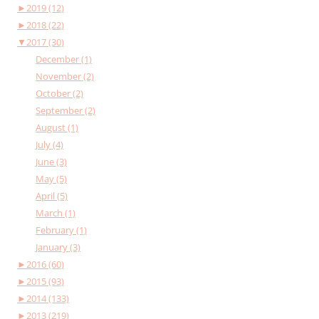
►
2019 (12)
►
2018 (22)
▼
2017 (30)
December (1)
November (2)
October (2)
September (2)
August (1)
July (4)
June (3)
May (5)
April (5)
March (1)
February (1)
January (3)
►
2016 (60)
►
2015 (93)
►
2014 (133)
►
2013 (219)