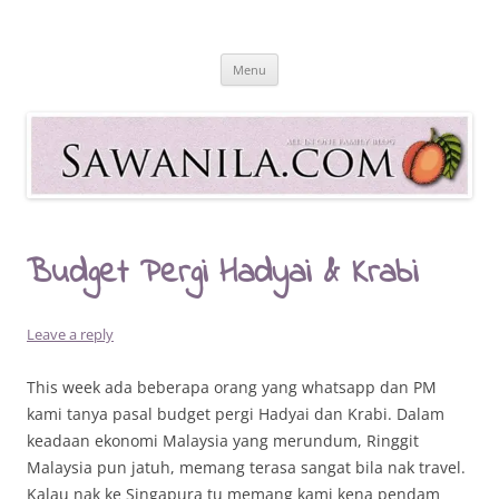
Skip
to
Sawanila.com
content
All In One Family Blog
Menu
Budget Pergi Hadyai & Krabi
Leave a reply
This week ada beberapa orang yang whatsapp dan PM
kami tanya pasal budget pergi Hadyai dan Krabi. Dalam
keadaan ekonomi Malaysia yang merundum, Ringgit
Malaysia pun jatuh, memang terasa sangat bila nak travel.
Kalau nak ke Singapura tu memang kami kena pendam