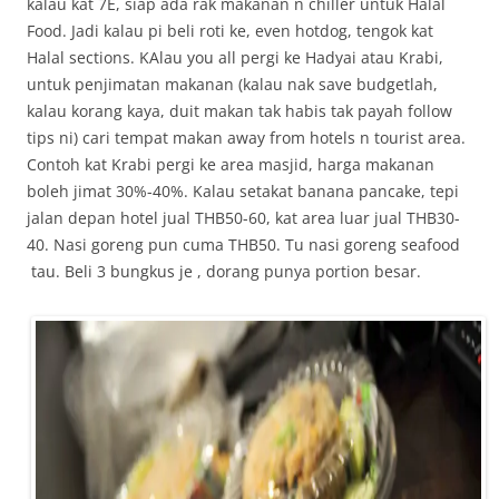
kalau kat 7E, siap ada rak makanan n chiller untuk Halal
Food. Jadi kalau pi beli roti ke, even hotdog, tengok kat
Halal sections. KAlau you all pergi ke Hadyai atau Krabi,
untuk penjimatan makanan (kalau nak save budgetlah,
kalau korang kaya, duit makan tak habis tak payah follow
tips ni) cari tempat makan away from hotels n tourist area.
Contoh kat Krabi pergi ke area masjid, harga makanan
boleh jimat 30%-40%. Kalau setakat banana pancake, tepi
jalan depan hotel jual THB50-60, kat area luar jual THB30-
40. Nasi goreng pun cuma THB50. Tu nasi goreng seafood
tau. Beli 3 bungkus je , dorang punya portion besar.