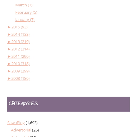
March (7)
February (5)
January (7)
►
2015 (93)
►
2014 (133)
►
2013 (219)
►
2012 (214)
►
2011 (296)
►
2010 (318)
►
2009 (299)
►
2008 (186)
CATEGORIES
SawaBlog
(1,693)
Advertorial
(26)