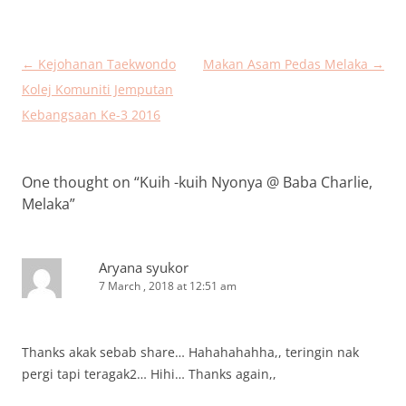
Post
←
Kejohanan Taekwondo
Makan Asam Pedas Melaka
→
navigation
Kolej Komuniti Jemputan
Kebangsaan Ke-3 2016
One thought on “
Kuih -kuih Nyonya @ Baba Charlie,
Melaka
”
Aryana syukor
7 March , 2018 at 12:51 am
Thanks akak sebab share… Hahahahahha,, teringin nak
pergi tapi teragak2… Hihi… Thanks again,,