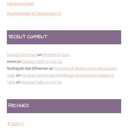
Penatnye travel
Perkhemahan di Tepi Sungai 1.0
RECENT COMMENT
Rusydan Rosman
on
Modelling Class
Anne
on
Express Tailor in Hat Yai
Norhayati Alai Othaman
on
Fine Dine @ Bobby Chinn Restaurant
Yatie
on
Panduan Memandu Kenderaan Malaysia Ke Singapura
Yatie
on
Express Tailor in Hat Yai
ARCHIVES
▼
2026 (1)