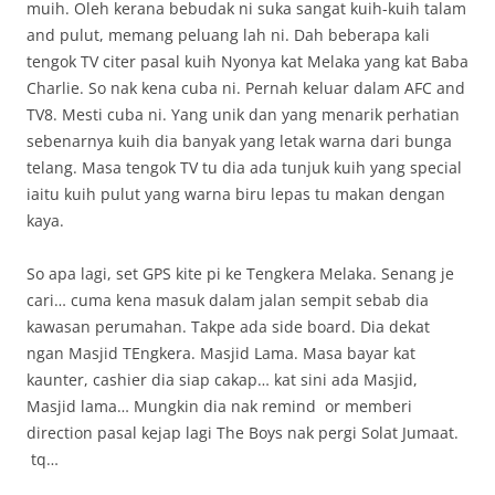
muih. Oleh kerana bebudak ni suka sangat kuih-kuih talam
and pulut, memang peluang lah ni. Dah beberapa kali
tengok TV citer pasal kuih Nyonya kat Melaka yang kat Baba
Charlie. So nak kena cuba ni. Pernah keluar dalam AFC and
TV8. Mesti cuba ni. Yang unik dan yang menarik perhatian
sebenarnya kuih dia banyak yang letak warna dari bunga
telang. Masa tengok TV tu dia ada tunjuk kuih yang special
iaitu kuih pulut yang warna biru lepas tu makan dengan
kaya.
So apa lagi, set GPS kite pi ke Tengkera Melaka. Senang je
cari… cuma kena masuk dalam jalan sempit sebab dia
kawasan perumahan. Takpe ada side board. Dia dekat
ngan Masjid TEngkera. Masjid Lama. Masa bayar kat
kaunter, cashier dia siap cakap… kat sini ada Masjid,
Masjid lama… Mungkin dia nak remind or memberi
direction pasal kejap lagi The Boys nak pergi Solat Jumaat.
tq…