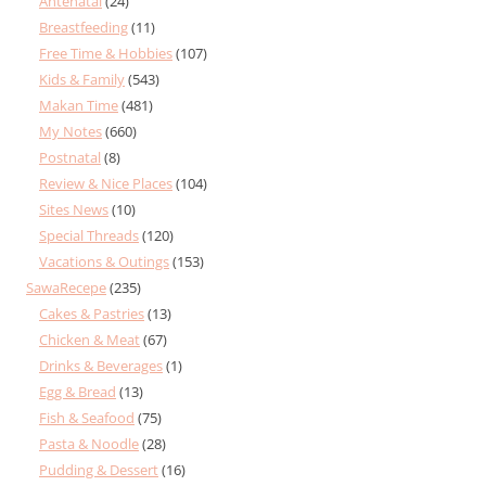
Antenatal
(24)
Breastfeeding
(11)
Free Time & Hobbies
(107)
Kids & Family
(543)
Makan Time
(481)
My Notes
(660)
Postnatal
(8)
Review & Nice Places
(104)
Sites News
(10)
Special Threads
(120)
Vacations & Outings
(153)
SawaRecepe
(235)
Cakes & Pastries
(13)
Chicken & Meat
(67)
Drinks & Beverages
(1)
Egg & Bread
(13)
Fish & Seafood
(75)
Pasta & Noodle
(28)
Pudding & Dessert
(16)