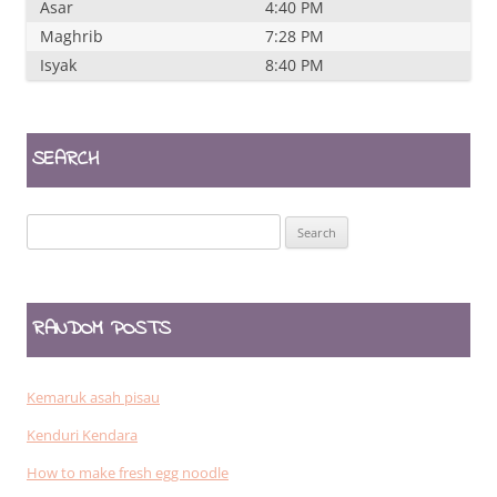
Asar
4:40 PM
Maghrib
7:28 PM
Isyak
8:40 PM
SEARCH
Search
for:
RANDOM POSTS
Kemaruk asah pisau
Kenduri Kendara
How to make fresh egg noodle