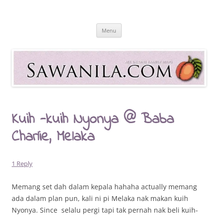
Skip
to
Sawanila.com
content
All In One Family Blog
Menu
Kuih -kuih Nyonya @ Baba
Charlie, Melaka
1 Reply
Memang set dah dalam kepala hahaha actually memang
ada dalam plan pun, kali ni pi Melaka nak makan kuih
Nyonya. Since selalu pergi tapi tak pernah nak beli kuih-