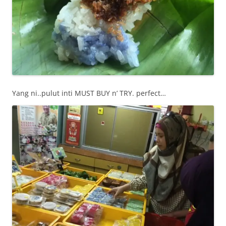
Yang ni..pulut inti MUST BUY n’ TRY. perfect…