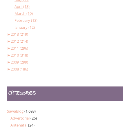
April (13)
March (10)
February (13)
January (12)
►
2013 (219)
►
2012 (214)
►
2011 (296)
►
2010 (318)
►
2009 (299)
►
2008 (186)
CATEGORIES
SawaBlog
(1,693)
Advertorial
(26)
Antenatal
(24)