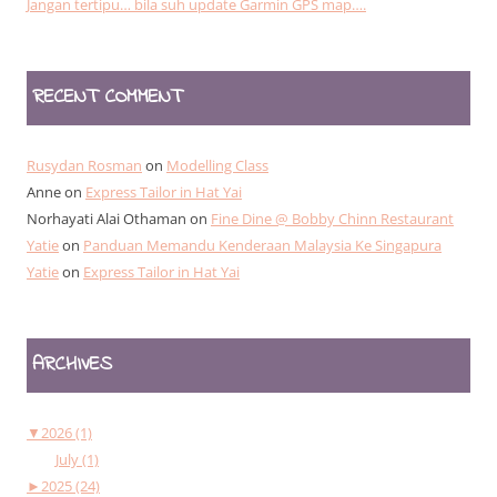
Jangan tertipu… bila suh update Garmin GPS map….
RECENT COMMENT
Rusydan Rosman
on
Modelling Class
Anne
on
Express Tailor in Hat Yai
Norhayati Alai Othaman
on
Fine Dine @ Bobby Chinn Restaurant
Yatie
on
Panduan Memandu Kenderaan Malaysia Ke Singapura
Yatie
on
Express Tailor in Hat Yai
ARCHIVES
▼
2026 (1)
July (1)
►
2025 (24)