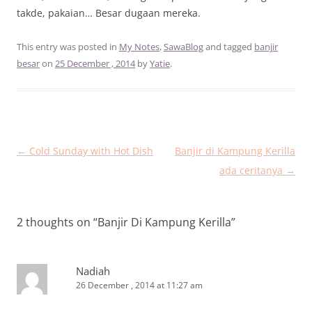
takde, pakaian… Besar dugaan mereka.
This entry was posted in
My Notes
,
SawaBlog
and tagged
banjir
besar
on
25 December , 2014
by
Yatie
.
Post
←
Cold Sunday with Hot Dish
Banjir di Kampung Kerilla
navigation
ada ceritanya
→
2 thoughts on “
Banjir Di Kampung Kerilla
”
Nadiah
26 December , 2014 at 11:27 am