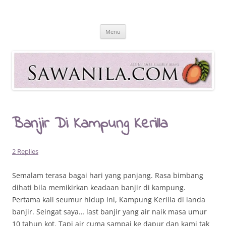
Skip
to
Sawanila.com
content
All In One Family Blog
Menu
Banjir Di Kampung Kerilla
2 Replies
Semalam terasa bagai hari yang panjang. Rasa bimbang
dihati bila memikirkan keadaan banjir di kampung.
Pertama kali seumur hidup ini, Kampung Kerilla di landa
banjir. Seingat saya… last banjir yang air naik masa umur
10 tahun kot. Tapi air cuma sampai ke dapur dan kami tak