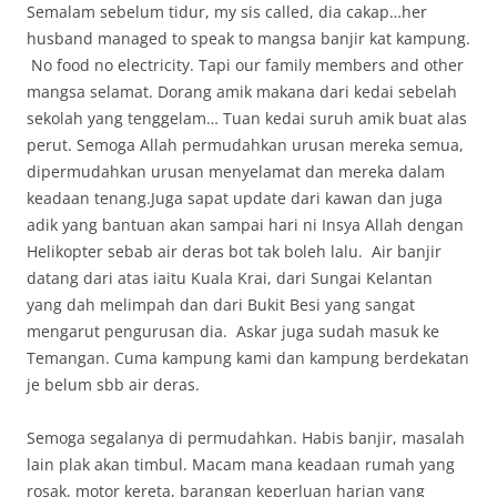
Semalam sebelum tidur, my sis called, dia cakap…her
husband managed to speak to mangsa banjir kat kampung.
No food no electricity. Tapi our family members and other
mangsa selamat. Dorang amik makana dari kedai sebelah
sekolah yang tenggelam… Tuan kedai suruh amik buat alas
perut. Semoga Allah permudahkan urusan mereka semua,
dipermudahkan urusan menyelamat dan mereka dalam
keadaan tenang.Juga sapat update dari kawan dan juga
adik yang bantuan akan sampai hari ni Insya Allah dengan
Helikopter sebab air deras bot tak boleh lalu. Air banjir
datang dari atas iaitu Kuala Krai, dari Sungai Kelantan
yang dah melimpah dan dari Bukit Besi yang sangat
mengarut pengurusan dia. Askar juga sudah masuk ke
Temangan. Cuma kampung kami dan kampung berdekatan
je belum sbb air deras.
Semoga segalanya di permudahkan. Habis banjir, masalah
lain plak akan timbul. Macam mana keadaan rumah yang
rosak, motor kereta, barangan keperluan harian yang